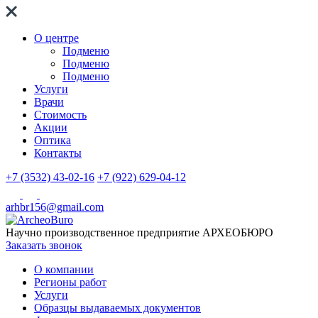
О центре
Подменю
Подменю
Подменю
Услуги
Врачи
Стоимость
Акции
Оптика
Контакты
+7 (3532) 43-02-16
+7 (922) 629-04-12
arhbr156@gmail.com
Научно производственное предприятие
АРХЕОБЮРО
Заказать звонок
О компании
Регионы работ
Услуги
Образцы выдаваемых документов