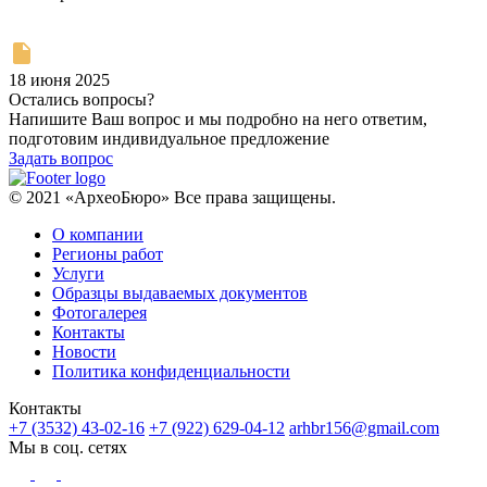
18 июня 2025
Остались вопросы?
Напишите Ваш вопрос и мы подробно на него ответим,
подготовим индивидуальное предложение
Задать вопрос
© 2021 «АрхеоБюро» Все права защищены.
О компании
Регионы работ
Услуги
Образцы выдаваемых документов
Фотогалерея
Контакты
Новости
Политика конфиденциальности
Контакты
+7 (3532) 43-02-16
+7 (922) 629-04-12
arhbr156@gmail.com
Мы в соц. сетях