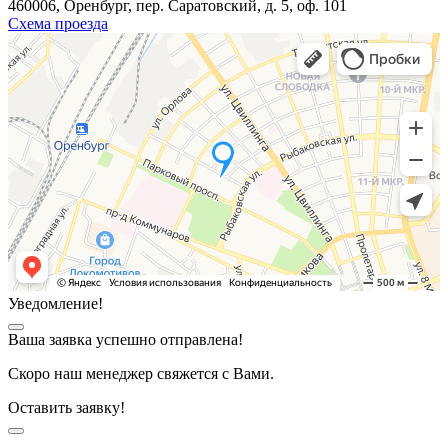
460006, Оренбург, пер. Саратовский, д. 5, оф. 101
Схема проезда
Уведомление!
Ваша заявка успешно отправлена!
Скоро наш менеджер свяжется с Вами.
Оставить заявку!