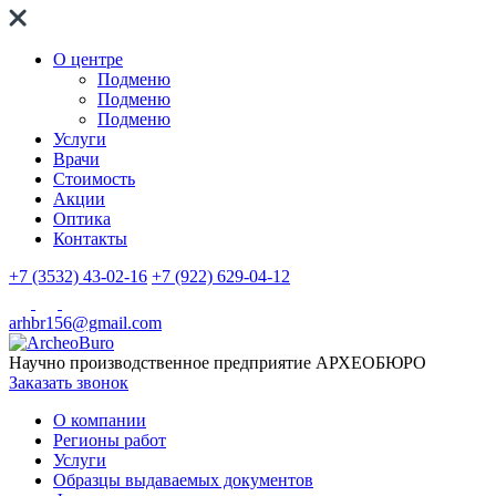
О центре
Подменю
Подменю
Подменю
Услуги
Врачи
Стоимость
Акции
Оптика
Контакты
+7 (3532) 43-02-16
+7 (922) 629-04-12
arhbr156@gmail.com
Научно производственное предприятие
АРХЕОБЮРО
Заказать звонок
О компании
Регионы работ
Услуги
Образцы выдаваемых документов