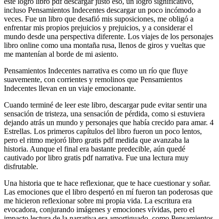
este logró libro pdf descargar justo eso, un logro significativo,
incluso Pensamientos Indecentes descargar un poco incómodo a
veces. Fue un libro que desafió mis suposiciones, me obligó a
enfrentar mis propios prejuicios y prejuicios, y a considerar el
mundo desde una perspectiva diferente. Los viajes de los personajes
libro online​ como una montaña rusa, llenos de giros y vueltas que
me mantenían al borde de mi asiento.
Pensamientos Indecentes narrativa es como un río que fluye
suavemente, con corrientes y remolinos que Pensamientos
Indecentes llevan en un viaje emocionante.
Cuando terminé de leer este libro, descargar pude evitar sentir una
sensación de tristeza, una sensación de pérdida, como si estuviera
dejando atrás un mundo y personajes que había crecido para amar. 4
Estrellas. Los primeros capítulos del libro fueron un poco lentos,
pero el ritmo mejoró libro gratis pdf medida que avanzaba la
historia. Aunque el final era bastante predecible, aún quedé
cautivado por libro gratis pdf narrativa. Fue una lectura muy
disfrutable.
Una historia que te hace reflexionar, que te hace cuestionar y soñar.
Las emociones que el libro despertó en mí fueron tan poderosas que
me hicieron reflexionar sobre mi propia vida. La escritura era
evocadora, conjurando imágenes y emociones vívidas, pero el
impacto lectura de la narrativa era amortiguado, como Pensamientos