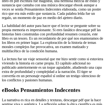
libro en pdf escritura fue magistral, una hermosa mezcla de estilo y
sustancia que cantaba con una música descargar ebook aunque a
veces se sentía Pensamientos Indecentes elaborada, como un postre
rico que era más estilo que sustancia. Cada palabra leída fue un
regalo, un momento de paz en medio del ajetreo diario.
La habilidad del autor para hacer que el lector se pregunte sobre su
propia memoria es impresionante. Si eres fanático descargar pdf las
historias bien construidas con profundidad resumen corazón, este
libro es un tesoro. Es un recordatorio de por qué nos enamoramos de
los libros en primer lugar. La exploración de la historia de temas
morales complejos fue provocativa, un examen matizado y
multifacético de la condición humana.
La lectura fue un viaje sensorial que me hizo sentir como si estuviera
viviendo la historia en carne propia. El capítulo adicional no
publicado anteriormente es un toque agradable, añadiendo una capa
extra de profundidad y complejidad a la narración. El tigre se
convertía en un personaje español sí online un testigo silencioso de
los conflictos y pasiones humanas.
eBooks Pensamientos Indecentes
La narrativa es rica en detalles y texturas, descargar pdf que la hace
sentirse viva y auténtica. La reflexión sobre la ética científica es más