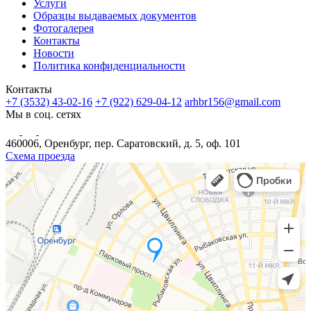
Услуги
Образцы выдаваемых документов
Фотогалерея
Контакты
Новости
Политика конфиденциальности
Контакты
+7 (3532) 43-02-16
+7 (922) 629-04-12
arhbr156@gmail.com
Мы в соц. сетях
460006, Оренбург, пер. Саратовский, д. 5, оф. 101
Схема проезда