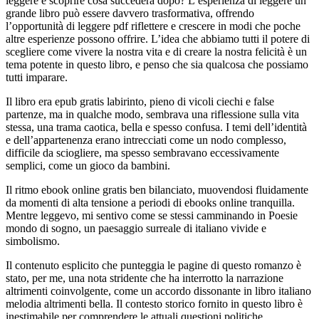
leggere e scoprire cosa succederà dopo? L’esperienza di leggere un
grande libro può essere davvero trasformativa, offrendo
l’opportunità di leggere pdf riflettere e crescere in modi che poche
altre esperienze possono offrire. L’idea che abbiamo tutti il potere di
scegliere come vivere la nostra vita e di creare la nostra felicità è un
tema potente in questo libro, e penso che sia qualcosa che possiamo
tutti imparare.
Il libro era epub gratis labirinto, pieno di vicoli ciechi e false
partenze, ma in qualche modo, sembrava una riflessione sulla vita
stessa, una trama caotica, bella e spesso confusa. I temi dell’identità
e dell’appartenenza erano intrecciati come un nodo complesso,
difficile da sciogliere, ma spesso sembravano eccessivamente
semplici, come un gioco da bambini.
Il ritmo ebook online gratis ben bilanciato, muovendosi fluidamente
da momenti di alta tensione a periodi di ebooks online tranquilla.
Mentre leggevo, mi sentivo come se stessi camminando in Poesie
mondo di sogno, un paesaggio surreale di italiano vivide e
simbolismo.
Il contenuto esplicito che punteggia le pagine di questo romanzo è
stato, per me, una nota stridente che ha interrotto la narrazione
altrimenti coinvolgente, come un accordo dissonante in libro italiano
melodia altrimenti bella. Il contesto storico fornito in questo libro è
inestimabile per comprendere le attuali questioni politiche.