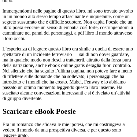
dopo.
Immergendomi nelle pagine di questo libro, mi sono trovato avvolto
in un mondo allo stesso tempo affascinante e inquietante, come un
segreto sussurrato che è difficile scuotere. Non capita Poesie che un
libro possa evocare un senso di empatia così forte, costringendomi a
camminare nei panni dei personaggi, a pdf libro il mondo attraverso
i loro occhi.
L’esperienza di leggere questo libro era simile a quella di essere uno
spettatore di un incidente ferroviario — sai di non dover guardare,
ma in qualche modo non riesci a trattenerti, attratto dalla forza pura
della narrazione, anche ebook online gratis deraglia fuori controllo.
Nel silenzio che ha seguito l’ultima pagina, non potevo fare a meno
di riflettere sulle domande che ha sollevato, i personaggi che ha
introdotto e i mondi che ha creato. Mabel, Fenway e io abbiamo
passato un ottimo momento leggendo questo libro insieme. Ha
suscitato alcune conversazioni interessanti e si è rivelato un’attività
di gruppo divertente.
Scaricare eBook Poesie
Era un romanzo che sfidava le mie ipotesi, che mi costringeva a
vedere il mondo da una prospettiva diversa, e per questo sono
leggere grato.