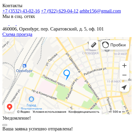
Контакты
+7 (3532) 43-02-16
+7 (922) 629-04-12
arhbr156@gmail.com
Мы в соц. сетях
460006, Оренбург, пер. Саратовский, д. 5, оф. 101
Схема проезда
Уведомление!
Ваша заявка успешно отправлена!