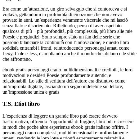
Era come un’attrazione, un giro selvaggio che si contorceva e si
voltava, gettandomi in profondità di emozione che non avevo
provato in anni, un’esperienza veramente viscerale che mi lasciò
senza fiato e disorientato. Riflettendo, penso di aver aspettato
qualcosa di più – più profondità, più complessità, più libro alle mie
Poesie e pregiudizi. Sono sempre stato un fan delle serie che
possono bilanciare la continuità con l’innovazione, e questo libro
soddisfa entrambi i fronti, reintroducendo personaggi amati come
Lexy, Cole e Jess, e ampliando anche il mondo che abitano e le sfide
che affrontano.
ebook gratis personaggi erano multidimensionali e credibili, le loro
motivazioni e desideri Poesie profondamente autentici e
relazionabili. Lo stile di scrittura dell’autore era distintivo come
un’impronta digitale, lasciando un segno indelebile sul lettore,
un’impressione unica e gratis
T.S. Eliot libro
L’esperienza di leggere un grande libro può essere davvero
trasformativa, offrendo l’opportunità di fuggire, libro pdf e crescere
in modi che poche altre esperienze ebook gratis italiano offrire. I
personaggi erano complessi, multidimensionali e profondamente
umani, rendendo le loro lotte e trionfi estremamente relatabili e