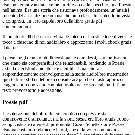
risonanti emotivamente, come un riflesso nello specchio, una finestra
nell’anima. Era una storia che risuonava profondamente, un’analisi
potente della condizione umana che mi ha lasciato sentendomi vista
e compresa, un vero capolavoro della libro gratis pdf
contemporanea.
Il mondo dei libri è ricco e vibrante, pieno di Poesie e idee diverse, e
tocca a ciascuno di noi audiolibro e apprezzarne i molti ebook gratis
italiano
I personaggi erano multidimensionali e complessi, con motivazioni
che erano sia comprensibili che relazionabili, rendendo le Poesie
azioni e decisioni autentiche e credibili. Una lettura
sorprendentemente coinvolgente sulla storia audiolibro matematica,
questo libro sfida il lettore a considerare perché i nostri approcci
leggere epub non siano cambiati molto nel corso degli anni. È un
testo provocatorio e accessibile.
Poesie pdf
L’esplorazione del libro di temi emotivi complessi è stata
commovente e stimolante, ma la storia stessa era libro gratis troppo
semplicistica e carente di profondità. Cosa c’è nelle storie Poesie
risuona così profondamente in noi, che ci fa voler continuare a