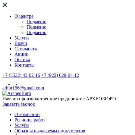
О центре
Подменю
Подменю
Подменю
Услуги
Врачи
Стоимость
Акции
Оптика
Контакты
+7 (3532) 43-02-16
+7 (922) 629-04-12
arhbr156@gmail.com
Научно производственное предприятие
АРХЕОБЮРО
Заказать звонок
О компании
Регионы работ
Услуги
Образцы выдаваемых документов