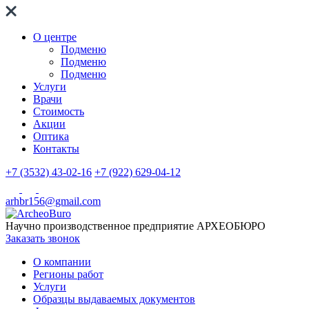
О центре
Подменю
Подменю
Подменю
Услуги
Врачи
Стоимость
Акции
Оптика
Контакты
+7 (3532) 43-02-16
+7 (922) 629-04-12
arhbr156@gmail.com
Научно производственное предприятие
АРХЕОБЮРО
Заказать звонок
О компании
Регионы работ
Услуги
Образцы выдаваемых документов