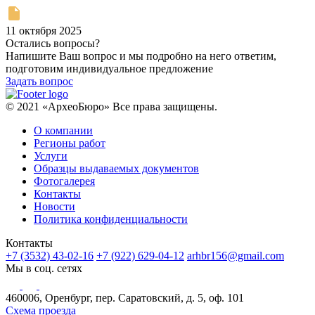
11 октября 2025
Остались вопросы?
Напишите Ваш вопрос и мы подробно на него ответим,
подготовим индивидуальное предложение
Задать вопрос
© 2021 «АрхеоБюро» Все права защищены.
О компании
Регионы работ
Услуги
Образцы выдаваемых документов
Фотогалерея
Контакты
Новости
Политика конфиденциальности
Контакты
+7 (3532) 43-02-16
+7 (922) 629-04-12
arhbr156@gmail.com
Мы в соц. сетях
460006, Оренбург, пер. Саратовский, д. 5, оф. 101
Схема проезда