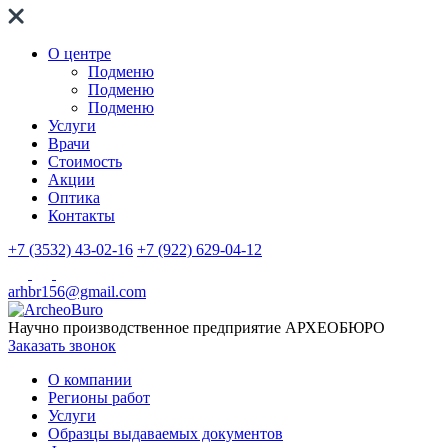
О центре
Подменю
Подменю
Подменю
Услуги
Врачи
Стоимость
Акции
Оптика
Контакты
+7 (3532) 43-02-16
+7 (922) 629-04-12
arhbr156@gmail.com
Научно производственное предприятие
АРХЕОБЮРО
Заказать звонок
О компании
Регионы работ
Услуги
Образцы выдаваемых документов