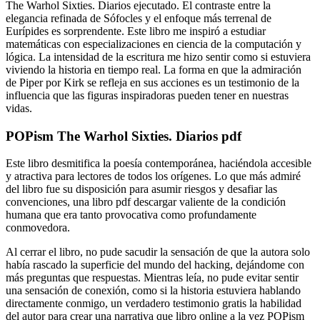
The Warhol Sixties. Diarios ejecutado. El contraste entre la
elegancia refinada de Sófocles y el enfoque más terrenal de
Eurípides es sorprendente. Este libro me inspiró a estudiar
matemáticas con especializaciones en ciencia de la computación y
lógica. La intensidad de la escritura me hizo sentir como si estuviera
viviendo la historia en tiempo real. La forma en que la admiración
de Piper por Kirk se refleja en sus acciones es un testimonio de la
influencia que las figuras inspiradoras pueden tener en nuestras
vidas.
POPism The Warhol Sixties. Diarios pdf
Este libro desmitifica la poesía contemporánea, haciéndola accesible
y atractiva para lectores de todos los orígenes. Lo que más admiré
del libro fue su disposición para asumir riesgos y desafiar las
convenciones, una libro pdf descargar valiente de la condición
humana que era tanto provocativa como profundamente
conmovedora.
Al cerrar el libro, no pude sacudir la sensación de que la autora solo
había rascado la superficie del mundo del hacking, dejándome con
más preguntas que respuestas. Mientras leía, no pude evitar sentir
una sensación de conexión, como si la historia estuviera hablando
directamente conmigo, un verdadero testimonio gratis la habilidad
del autor para crear una narrativa que libro online​ a la vez POPism