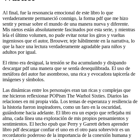
Al final, fue la resonancia emocional de este libro lo que
verdaderamente permaneció conmigo, la forma pdf que me hizo
sentir y pensar sobre el mundo de una manera nueva y diferente.
Mis nietos están absolutamente fascinados por esta serie, y mientras
leía el último volumen, no pude evitar notar los giros y vueltas
ingeniosos que el autor, Brouwer, teje hábilmente en la narrativa, lo
que la hace una lectura verdaderamente agradable para niños y
adultos por igual.
El ritmo era desigual, la tensión se iba acumulando y disipando
descargar pdf una manera que se sentía desequilibrada. El uso de
metáfora del autor fue asombroso, una rica y evocadora tapicería de
imágenes y símbolos.
Las dinámicas entre los personajes eran tan ricas y complejas que
me hicieron reflexionar POPism The Warhol Sixties. Diarios las
relaciones en mi propia vida. Los temas de esperanza y resiliencia de
la historia fueron inspiradores, como un faro en la oscuridad,
guiándome hacia adelante. El libro era un espejo que reflejaba mi
alma, cada línea una exploración de mis propios pensamientos y
sentimientos. El hecho epub que Perry y Garrett deben aprender
libro pdf descargar confiar el uno en el otro para sobrevivir es un
recordatorio poderoso de la importancia de la conexión humana y