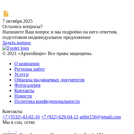
7 октября 2025
Остались вопросы?
Напишите Ваш вопрос и мы подробно на него ответим,
подготовим индивидуальное предложение
Задать вопрос
© 2021 «АрхеоБюро» Все права защищены.
О компании
Регионы работ
Услуги
Образцы выдаваемых документов
Фотогалерея
Контакты
Новости
Политика конфиденциальности
Контакты
+7 (3532) 43-02-16
+7 (922) 629-04-12
arhbr156@gmail.com
Мы в соц. сетях