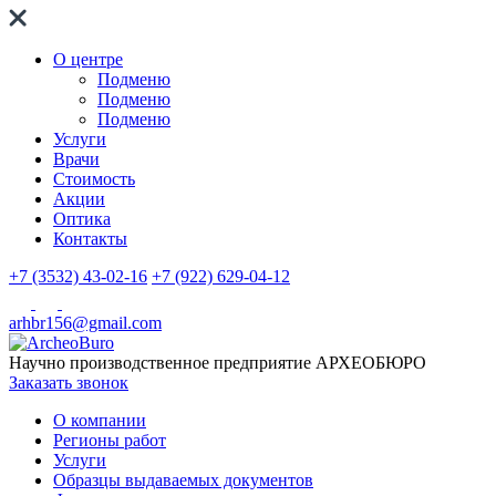
О центре
Подменю
Подменю
Подменю
Услуги
Врачи
Стоимость
Акции
Оптика
Контакты
+7 (3532) 43-02-16
+7 (922) 629-04-12
arhbr156@gmail.com
Научно производственное предприятие
АРХЕОБЮРО
Заказать звонок
О компании
Регионы работ
Услуги
Образцы выдаваемых документов