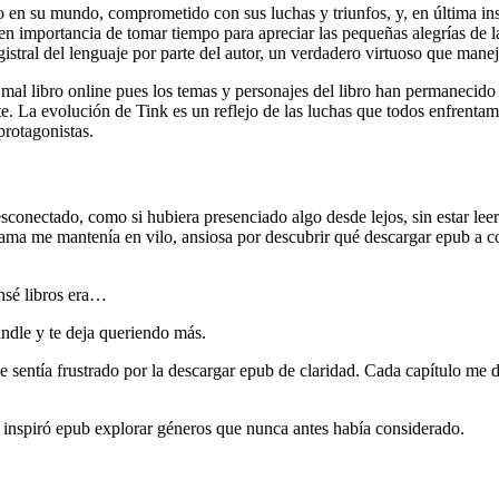
o en su mundo, comprometido con sus luchas y triunfos, y, en última ins
n importancia de tomar tiempo para apreciar las pequeñas alegrías de l
gistral del lenguaje por parte del autor, un verdadero virtuoso que mane
 mal libro online​ pues los temas y personajes del libro han permaneci
 La evolución de Tink es un reflejo de las luchas que todos enfrentam
protagonistas.
conectado, como si hubiera presenciado algo desde lejos, sin estar lee
rama me mantenía en vilo, ansiosa por descubrir qué descargar epub a co
ensé libros era…
indle y te deja queriendo más.
sentía frustrado por la descargar epub de claridad. Cada capítulo me d
e inspiró epub explorar géneros que nunca antes había considerado.