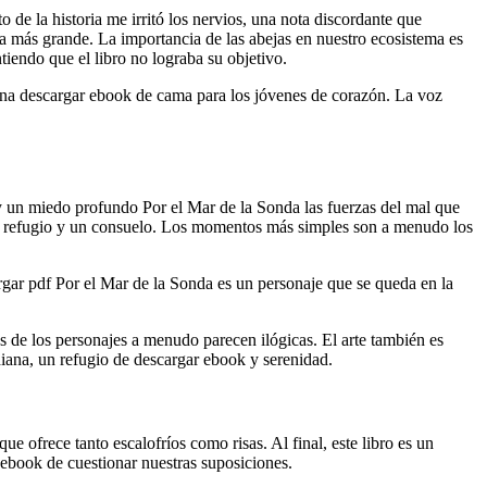
o de la historia me irritó los nervios, una nota discordante que
iva más grande. La importancia de las abejas en nuestro ecosistema es
iendo que el libro no lograba su objetivo.
o una descargar ebook de cama para los jóvenes de corazón. La voz
a y un miedo profundo Por el Mar de la Sonda las fuerzas del mal que
r un refugio y un consuelo. Los momentos más simples son a menudo los
argar pdf Por el Mar de la Sonda es un personaje que se queda en la
s de los personajes a menudo parecen ilógicas. El arte también es
idiana, un refugio de descargar ebook y serenidad.
 ofrece tanto escalofríos como risas. Al final, este libro es un
 ebook de cuestionar nuestras suposiciones.