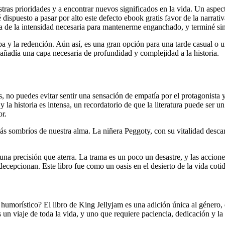
stras prioridades y a encontrar nuevos significados en la vida. Un aspect
dispuesto a pasar por alto este defecto ebook gratis favor de la narrat
a de la intensidad necesaria para mantenerme enganchado, y terminé sint
ulpa y la redención. Aún así, es una gran opción para una tarde casual 
 añadía una capa necesaria de profundidad y complejidad a la historia.
nas, no puedes evitar sentir una sensación de empatía por el protagonist
y la historia es intensa, un recordatorio de que la literatura puede se
or.
 más sombríos de nuestra alma. La niñera Peggoty, con su vitalidad desc
na precisión que aterra. La trama es un poco un desastre, y las accione
 decepcionan. Este libro fue como un oasis en el desierto de la vida cot
morístico? El libro de King Jellyjam es una adición única al género, que
un viaje de toda la vida, y uno que requiere paciencia, dedicación y la