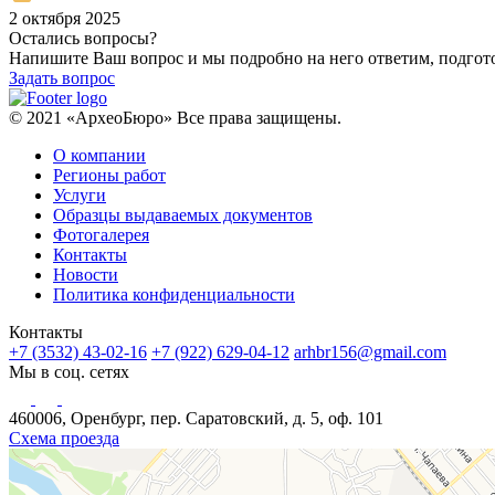
2 октября 2025
Остались вопросы?
Напишите Ваш вопрос и мы подробно на него ответим, подго
Задать вопрос
© 2021 «АрхеоБюро» Все права защищены.
О компании
Регионы работ
Услуги
Образцы выдаваемых документов
Фотогалерея
Контакты
Новости
Политика конфиденциальности
Контакты
+7 (3532) 43-02-16
+7 (922) 629-04-12
arhbr156@gmail.com
Мы в соц. сетях
460006, Оренбург, пер. Саратовский, д. 5, оф. 101
Схема проезда