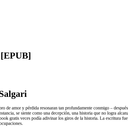
s [EPUB]
Salgari
libro de amor y pérdida resonaran tan profundamente conmigo – despué
nstancia, se siente como una decepción, una historia que no logra alcanz
k gratis veces podía adivinar los giros de la historia. La escritura fu
eocupaciones.