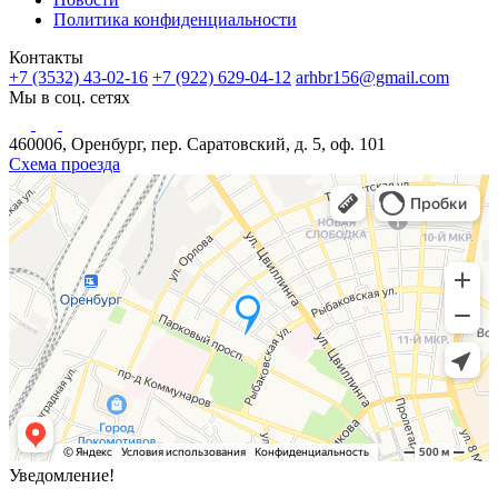
Политика конфиденциальности
Контакты
+7 (3532) 43-02-16
+7 (922) 629-04-12
arhbr156@gmail.com
Мы в соц. сетях
460006, Оренбург, пер. Саратовский, д. 5, оф. 101
Схема проезда
Уведомление!