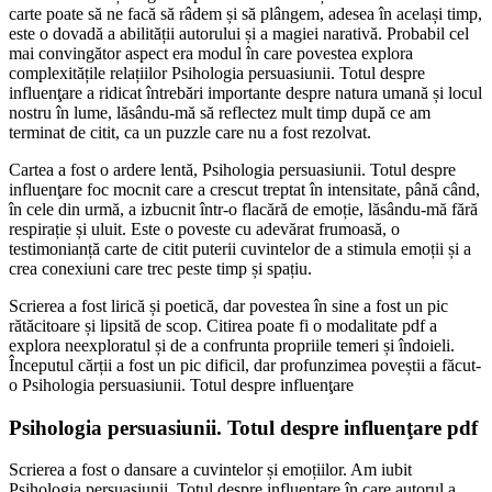
carte poate să ne facă să râdem și să plângem, adesea în același timp,
este o dovadă a abilității autorului și a magiei narativă. Probabil cel
mai convingător aspect era modul în care povestea explora
complexitățile relațiilor Psihologia persuasiunii. Totul despre
influenţare a ridicat întrebări importante despre natura umană și locul
nostru în lume, lăsându-mă să reflectez mult timp după ce am
terminat de citit, ca un puzzle care nu a fost rezolvat.
Cartea a fost o ardere lentă, Psihologia persuasiunii. Totul despre
influenţare foc mocnit care a crescut treptat în intensitate, până când,
în cele din urmă, a izbucnit într-o flacără de emoție, lăsându-mă fără
respirație și uluit. Este o poveste cu adevărat frumoasă, o
testimonianță carte de citit puterii cuvintelor de a stimula emoții și a
crea conexiuni care trec peste timp și spațiu.
Scrierea a fost lirică și poetică, dar povestea în sine a fost un pic
rătăcitoare și lipsită de scop. Citirea poate fi o modalitate pdf a
explora neexploratul și de a confrunta propriile temeri și îndoieli.
Începutul cărții a fost un pic dificil, dar profunzimea poveștii a făcut-
o Psihologia persuasiunii. Totul despre influenţare
Psihologia persuasiunii. Totul despre influenţare pdf
Scrierea a fost o dansare a cuvintelor și emoțiilor. Am iubit
Psihologia persuasiunii. Totul despre influenţare în care autorul a