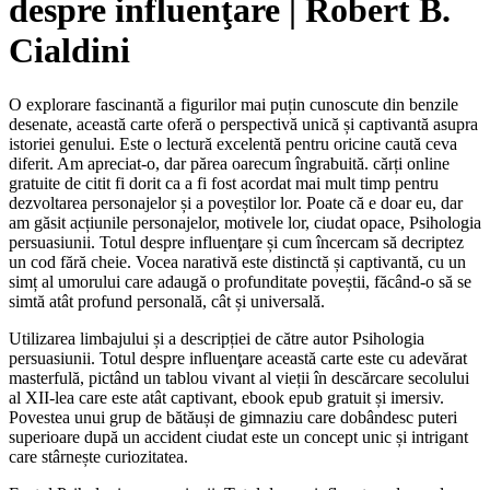
despre influenţare | Robert B.
Cialdini
O explorare fascinantă a figurilor mai puțin cunoscute din benzile
desenate, această carte oferă o perspectivă unică și captivantă asupra
istoriei genului. Este o lectură excelentă pentru oricine caută ceva
diferit. Am apreciat-o, dar părea oarecum îngrabuită. cărți online
gratuite de citit fi dorit ca a fi fost acordat mai mult timp pentru
dezvoltarea personajelor și a poveștilor lor. Poate că e doar eu, dar
am găsit acțiunile personajelor, motivele lor, ciudat opace, Psihologia
persuasiunii. Totul despre influenţare și cum încercam să decriptez
un cod fără cheie. Vocea narativă este distinctă și captivantă, cu un
simț al umorului care adaugă o profunditate poveștii, făcând-o să se
simtă atât profund personală, cât și universală.
Utilizarea limbajului și a descripției de către autor Psihologia
persuasiunii. Totul despre influenţare această carte este cu adevărat
masterfulă, pictând un tablou vivant al vieții în descărcare secolului
al XII-lea care este atât captivant, ebook epub gratuit și imersiv.
Povestea unui grup de bătăuși de gimnaziu care dobândesc puteri
superioare după un accident ciudat este un concept unic și intrigant
care stârnește curiozitatea.