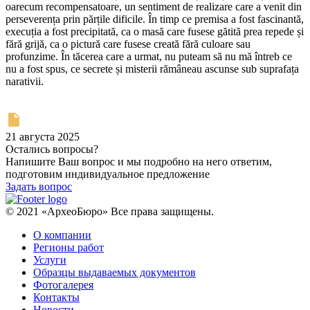
oarecum recompensatoare, un sentiment de realizare care a venit din
perseverența prin părțile dificile. În timp ce premisa a fost fascinantă,
execuția a fost precipitată, ca o masă care fusese gătită prea repede și
fără grijă, ca o pictură care fusese creată fără culoare sau
profunzime. În tăcerea care a urmat, nu puteam să nu mă întreb ce
nu a fost spus, ce secrete și misterii rămâneau ascunse sub suprafața
narativii.
21 августа 2025
Остались вопросы?
Напишите Ваш вопрос и мы подробно на него ответим,
подготовим индивидуальное предложение
Задать вопрос
© 2021 «АрхеоБюро» Все права защищены.
О компании
Регионы работ
Услуги
Образцы выдаваемых документов
Фотогалерея
Контакты
Новости