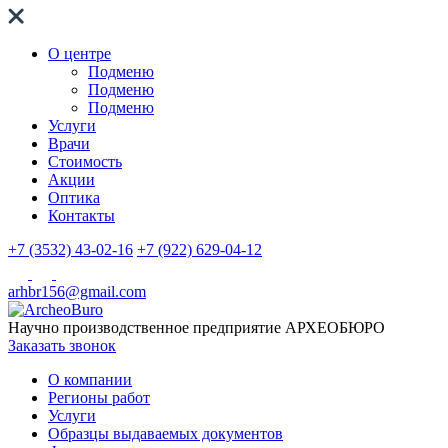
О центре
Подменю
Подменю
Подменю
Услуги
Врачи
Стоимость
Акции
Оптика
Контакты
+7 (3532) 43-02-16
+7 (922) 629-04-12
arhbr156@gmail.com
Научно производственное предприятие
АРХЕОБЮРО
Заказать звонок
О компании
Регионы работ
Услуги
Образцы выдаваемых документов