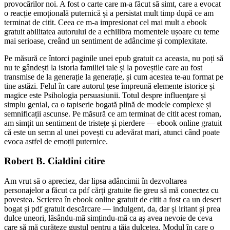
provocărilor noi. A fost o carte care m-a făcut să simt, care a evocat
o reacție emoțională puternică și a persistat mult timp după ce am
terminat de citit. Ceea ce m-a impresionat cel mai mult a ebook
gratuit abilitatea autorului de a echilibra momentele ușoare cu teme
mai serioase, creând un sentiment de adâncime și complexitate.
Pe măsură ce întorci paginile unei epub gratuit ca aceasta, nu poți să
nu te gândești la istoria familiei tale și la poveștile care au fost
transmise de la generație la generație, și cum acestea te-au format pe
tine astăzi. Felul în care autorul țese împreună elemente istorice și
magice este Psihologia persuasiunii. Totul despre influenţare și
simplu genial, ca o tapiserie bogată plină de modele complexe și
semnificații ascunse. Pe măsură ce am terminat de citit acest roman,
am simțit un sentiment de tristețe și pierdere — ebook online gratuit
că este un semn al unei povești cu adevărat mari, atunci când poate
evoca astfel de emoții puternice.
Robert B. Cialdini citire
Am vrut să o apreciez, dar lipsa adâncimii în dezvoltarea
personajelor a făcut ca pdf cărți gratuite fie greu să mă conectez cu
povestea. Scrierea în ebook online gratuit de citit a fost ca un desert
bogat și pdf gratuit descărcare — indulgent, da, dar și iritant și prea
dulce uneori, lăsându-mă simțindu-mă ca aș avea nevoie de ceva
care să mă curățeze gustul pentru a tăia dulcețea. Modul în care o