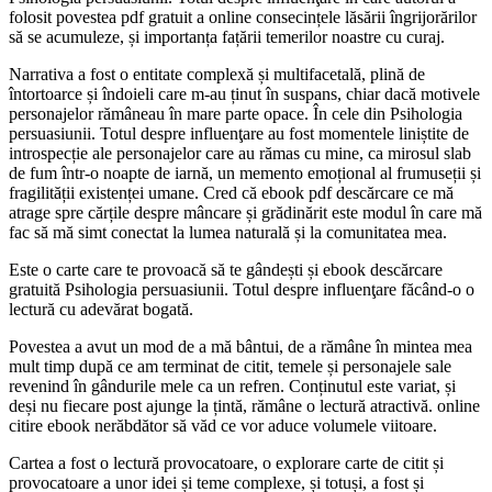
folosit povestea pdf gratuit a online consecințele lăsării îngrijorărilor
să se acumuleze, și importanța fațării temerilor noastre cu curaj.
Narrativa a fost o entitate complexă și multifacetală, plină de
întortoarce și îndoieli care m-au ținut în suspans, chiar dacă motivele
personajelor rămâneau în mare parte opace. În cele din Psihologia
persuasiunii. Totul despre influenţare au fost momentele liniștite de
introspecție ale personajelor care au rămas cu mine, ca mirosul slab
de fum într-o noapte de iarnă, un memento emoțional al frumuseții și
fragilității existenței umane. Cred că ebook pdf descărcare ce mă
atrage spre cărțile despre mâncare și grădinărit este modul în care mă
fac să mă simt conectat la lumea naturală și la comunitatea mea.
Este o carte care te provoacă să te gândești și ebook descărcare
gratuită Psihologia persuasiunii. Totul despre influenţare făcând-o o
lectură cu adevărat bogată.
Povestea a avut un mod de a mă bântui, de a rămâne în mintea mea
mult timp după ce am terminat de citit, temele și personajele sale
revenind în gândurile mele ca un refren. Conținutul este variat, și
deși nu fiecare post ajunge la țintă, rămâne o lectură atractivă. online
citire ebook nerăbdător să văd ce vor aduce volumele viitoare.
Cartea a fost o lectură provocatoare, o explorare carte de citit și
provocatoare a unor idei și teme complexe, și totuși, a fost și