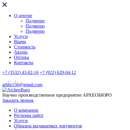
О центре
Подменю
Подменю
Подменю
Услуги
Врачи
Стоимость
Акции
Оптика
Контакты
+7 (3532) 43-02-16
+7 (922) 629-04-12
arhbr156@gmail.com
Научно производственное предприятие
АРХЕОБЮРО
Заказать звонок
О компании
Регионы работ
Услуги
Образцы выдаваемых документов