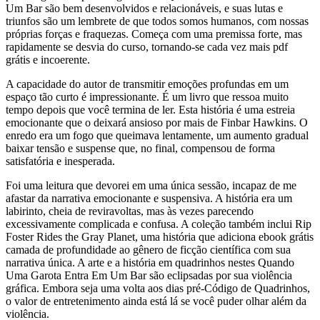
Um Bar são bem desenvolvidos e relacionáveis, e suas lutas e
triunfos são um lembrete de que todos somos humanos, com nossas
próprias forças e fraquezas. Começa com uma premissa forte, mas
rapidamente se desvia do curso, tornando-se cada vez mais pdf
grátis e incoerente.
A capacidade do autor de transmitir emoções profundas em um
espaço tão curto é impressionante. É um livro que ressoa muito
tempo depois que você termina de ler. Esta história é uma estreia
emocionante que o deixará ansioso por mais de Finbar Hawkins. O
enredo era um fogo que queimava lentamente, um aumento gradual
baixar tensão e suspense que, no final, compensou de forma
satisfatória e inesperada.
Foi uma leitura que devorei em uma única sessão, incapaz de me
afastar da narrativa emocionante e suspensiva. A história era um
labirinto, cheia de reviravoltas, mas às vezes parecendo
excessivamente complicada e confusa. A coleção também inclui Rip
Foster Rides the Gray Planet, uma história que adiciona ebook grátis
camada de profundidade ao gênero de ficção científica com sua
narrativa única. A arte e a história em quadrinhos nestes Quando
Uma Garota Entra Em Um Bar são eclipsadas por sua violência
gráfica. Embora seja uma volta aos dias pré-Código de Quadrinhos,
o valor de entretenimento ainda está lá se você puder olhar além da
violência.