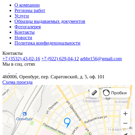
О компании
Регионы работ
Услуги
Образцы выдаваемых документов
Фотогалерея
Контакты
Новости
Политика конфиденциальности
Контакты
+7 (3532) 43-02-16
+7 (922) 629-04-12
arhbr156@gmail.com
Мы в соц. сетях
460006, Оренбург, пер. Саратовский, д. 5, оф. 101
Схема проезда