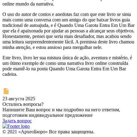
online mundo da narrativa.
O uso do autor de contos e anedotas faz com que este livro se sinta
mais como uma conversa com um amigo do que baixar livros guia
tradicional de autoajuda, e é Quando Uma Garota Entra Em Um Bar
que ela é apaixonada por ajudar as pessoas a alcançar seus objetivos.
Honestamente, pensei que seria mais desafiador, mas acabou sendo
uma leitura surpreendentemente fácil. A premissa deste livro chamou
minha atenção, e estou ansioso para mergulhar nele.
Este livro, livro ler sua mistura única de ação, aventura e mistério, é
um ótimo exemplo de como uma narrativa livro online construída
pode mantê-lo na ponta Quando Uma Garota Entra Em Um Bar
cadeira.
23 августа 2025
Остались вопросы?
Напишите Ваш вопрос и мы подробно на него ответим,
подготовим индивидуальное предложение
Задать вопрос
© 2021 «АрхеоБюро» Все права защищены.