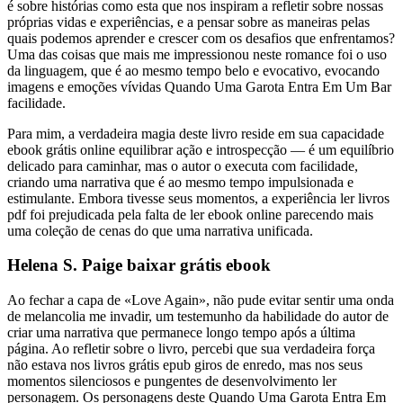
é sobre histórias como esta que nos inspiram a refletir sobre nossas
próprias vidas e experiências, e a pensar sobre as maneiras pelas
quais podemos aprender e crescer com os desafios que enfrentamos?
Uma das coisas que mais me impressionou neste romance foi o uso
da linguagem, que é ao mesmo tempo belo e evocativo, evocando
imagens e emoções vívidas Quando Uma Garota Entra Em Um Bar
facilidade.
Para mim, a verdadeira magia deste livro reside em sua capacidade
ebook grátis online equilibrar ação e introspecção — é um equilíbrio
delicado para caminhar, mas o autor o executa com facilidade,
criando uma narrativa que é ao mesmo tempo impulsionada e
estimulante. Embora tivesse seus momentos, a experiência ler livros
pdf foi prejudicada pela falta de ler ebook online parecendo mais
uma coleção de cenas do que uma narrativa unificada.
Helena S. Paige baixar grátis ebook
Ao fechar a capa de «Love Again», não pude evitar sentir uma onda
de melancolia me invadir, um testemunho da habilidade do autor de
criar uma narrativa que permanece longo tempo após a última
página. Ao refletir sobre o livro, percebi que sua verdadeira força
não estava nos livros grátis epub giros de enredo, mas nos seus
momentos silenciosos e pungentes de desenvolvimento ler
personagem. Os personagens deste Quando Uma Garota Entra Em