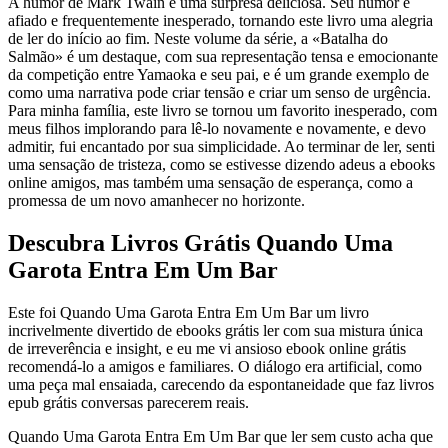
A humor de Mark Twain é uma surpresa deliciosa. Seu humor é
afiado e frequentemente inesperado, tornando este livro uma alegria
de ler do início ao fim. Neste volume da série, a «Batalha do
Salmão» é um destaque, com sua representação tensa e emocionante
da competição entre Yamaoka e seu pai, e é um grande exemplo de
como uma narrativa pode criar tensão e criar um senso de urgência.
Para minha família, este livro se tornou um favorito inesperado, com
meus filhos implorando para lê-lo novamente e novamente, e devo
admitir, fui encantado por sua simplicidade. Ao terminar de ler, senti
uma sensação de tristeza, como se estivesse dizendo adeus a ebooks
online amigos, mas também uma sensação de esperança, como a
promessa de um novo amanhecer no horizonte.
Descubra Livros Grátis Quando Uma
Garota Entra Em Um Bar
Este foi Quando Uma Garota Entra Em Um Bar um livro
incrivelmente divertido de ebooks grátis ler com sua mistura única
de irreverência e insight, e eu me vi ansioso ebook online grátis
recomendá-lo a amigos e familiares. O diálogo era artificial, como
uma peça mal ensaiada, carecendo da espontaneidade que faz livros
epub grátis conversas parecerem reais.
Quando Uma Garota Entra Em Um Bar que ler sem custo acha que