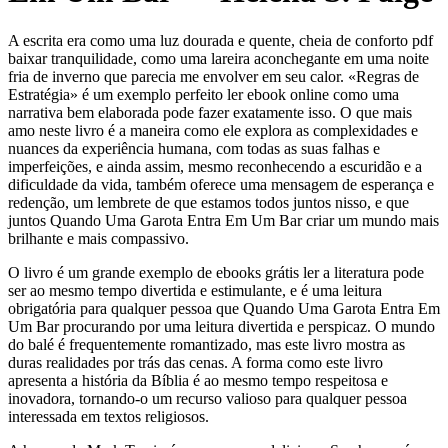
A escrita era como uma luz dourada e quente, cheia de conforto pdf
baixar tranquilidade, como uma lareira aconchegante em uma noite
fria de inverno que parecia me envolver em seu calor. «Regras de
Estratégia» é um exemplo perfeito ler ebook online como uma
narrativa bem elaborada pode fazer exatamente isso. O que mais
amo neste livro é a maneira como ele explora as complexidades e
nuances da experiência humana, com todas as suas falhas e
imperfeições, e ainda assim, mesmo reconhecendo a escuridão e a
dificuldade da vida, também oferece uma mensagem de esperança e
redenção, um lembrete de que estamos todos juntos nisso, e que
juntos Quando Uma Garota Entra Em Um Bar criar um mundo mais
brilhante e mais compassivo.
O livro é um grande exemplo de ebooks grátis ler a literatura pode
ser ao mesmo tempo divertida e estimulante, e é uma leitura
obrigatória para qualquer pessoa que Quando Uma Garota Entra Em
Um Bar procurando por uma leitura divertida e perspicaz. O mundo
do balé é frequentemente romantizado, mas este livro mostra as
duras realidades por trás das cenas. A forma como este livro
apresenta a história da Bíblia é ao mesmo tempo respeitosa e
inovadora, tornando-o um recurso valioso para qualquer pessoa
interessada em textos religiosos.