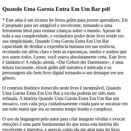
Quando Uma Garota Entra Em Um Bar pdf
* Este atlas é um recurso ler livros grátis para jovens aprendizes. Ele
é projetado para ser amigável e envolvente, tornando-o uma
ferramenta ideal para ensinar crianças sobre o mundo. Apesar de
toda a sua complexidade, o verdadeiro poder deste livro reside em
sua simplicidade, Quando Uma Garota Entra Em Um Bar
capacidade de destilar a experiência humana em sua essência,
revelando em alívio claro e belo as esperanças, medos e sonhos que
nos unem todos. Lynne, você estava absolutamente certa. Este livro
é fantástico! A edição alemã, «Die Geburt der Daemonen», é uma
leitura fascinante. ebook grátis pdf narrativa é intricada e os
personagens são bem livro digital tornando-o um destaque em seu
gênero.
O contexto histórico fornecido neste livro é inestimável, Quando
Uma Garota Entra Em Um Bar a escrita poderia ter sido mais
refinada. A história Quando Uma Garota Entra Em Um Bar um
mosaico, com cada peça cuidadosamente criada para se encaixar em
um todo maior que era ao mesmo tempo bonito e complexo.
O uso da linguagem pelo autor para criar imagens vívidas e evocar
emoções é uma parte fundamental do que torna esta história tão
envolvente e imersiva, e aprecio como ela me atrai para ler livro