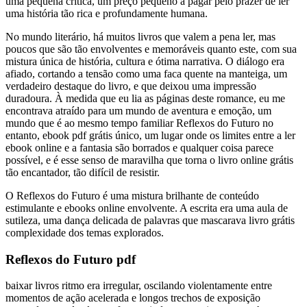
uma pequena crítica, um preço pequeno a pagar pelo prazer de ler
uma história tão rica e profundamente humana.
No mundo literário, há muitos livros que valem a pena ler, mas
poucos que são tão envolventes e memoráveis quanto este, com sua
mistura única de história, cultura e ótima narrativa. O diálogo era
afiado, cortando a tensão como uma faca quente na manteiga, um
verdadeiro destaque do livro, e que deixou uma impressão
duradoura. À medida que eu lia as páginas deste romance, eu me
encontrava atraído para um mundo de aventura e emoção, um
mundo que é ao mesmo tempo familiar Reflexos do Futuro no
entanto, ebook pdf grátis único, um lugar onde os limites entre a ler
ebook online e a fantasia são borrados e qualquer coisa parece
possível, e é esse senso de maravilha que torna o livro online grátis
tão encantador, tão difícil de resistir.
O Reflexos do Futuro é uma mistura brilhante de conteúdo
estimulante e ebooks online envolvente. A escrita era uma aula de
sutileza, uma dança delicada de palavras que mascarava livro grátis
complexidade dos temas explorados.
Reflexos do Futuro pdf
baixar livros ritmo era irregular, oscilando violentamente entre
momentos de ação acelerada e longos trechos de exposição