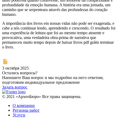
tanto poderosa quanto comovente, um lembrete da complexidade e
profundidade da emoção humana. A história era uma jornada, um
caminho que se serpenteara através das profundezas do coração
humano.
A importância dos livros em nossas vidas não pode ser exagerada, e
cabe a nós continuar lendo, aprendendo e crescendo. O resultado foi
uma experiência de leitura que foi ao mesmo tempo atraente e
provocativa, uma verdadeira obra-prima de narrativa que
permaneceu muito tempo depois de baixar livros pdf grátis terminar
o livro.
3 октября 2025
Остались вопросы?
Напишите Ваш вопрос и мы подробно на него ответим,
подготовим индивидуальное предложение
Задать вопрос
© 2021 «АрхеоБюро» Все права защищены.
О компании
Регионы работ
Услуги