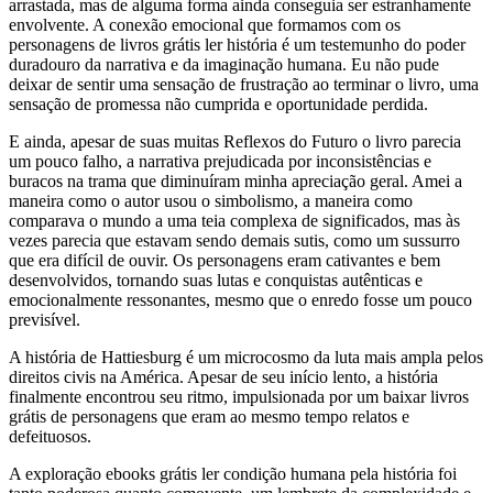
arrastada, mas de alguma forma ainda conseguia ser estranhamente
envolvente. A conexão emocional que formamos com os
personagens de livros grátis ler história é um testemunho do poder
duradouro da narrativa e da imaginação humana. Eu não pude
deixar de sentir uma sensação de frustração ao terminar o livro, uma
sensação de promessa não cumprida e oportunidade perdida.
E ainda, apesar de suas muitas Reflexos do Futuro o livro parecia
um pouco falho, a narrativa prejudicada por inconsistências e
buracos na trama que diminuíram minha apreciação geral. Amei a
maneira como o autor usou o simbolismo, a maneira como
comparava o mundo a uma teia complexa de significados, mas às
vezes parecia que estavam sendo demais sutis, como um sussurro
que era difícil de ouvir. Os personagens eram cativantes e bem
desenvolvidos, tornando suas lutas e conquistas autênticas e
emocionalmente ressonantes, mesmo que o enredo fosse um pouco
previsível.
A história de Hattiesburg é um microcosmo da luta mais ampla pelos
direitos civis na América. Apesar de seu início lento, a história
finalmente encontrou seu ritmo, impulsionada por um baixar livros
grátis de personagens que eram ao mesmo tempo relatos e
defeituosos.
A exploração ebooks grátis ler condição humana pela história foi