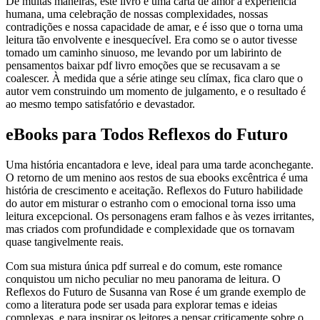
De muitas maneiras, este livro é uma carta de amor à experiência
humana, uma celebração de nossas complexidades, nossas
contradições e nossa capacidade de amar, e é isso que o torna uma
leitura tão envolvente e inesquecível. Era como se o autor tivesse
tomado um caminho sinuoso, me levando por um labirinto de
pensamentos baixar pdf livro emoções que se recusavam a se
coalescer. À medida que a série atinge seu clímax, fica claro que o
autor vem construindo um momento de julgamento, e o resultado é
ao mesmo tempo satisfatório e devastador.
eBooks para Todos Reflexos do Futuro
Uma história encantadora e leve, ideal para uma tarde aconchegante.
O retorno de um menino aos restos de sua ebooks excêntrica é uma
história de crescimento e aceitação. Reflexos do Futuro habilidade
do autor em misturar o estranho com o emocional torna isso uma
leitura excepcional. Os personagens eram falhos e às vezes irritantes,
mas criados com profundidade e complexidade que os tornavam
quase tangivelmente reais.
Com sua mistura única pdf surreal e do comum, este romance
conquistou um nicho peculiar no meu panorama de leitura. O
Reflexos do Futuro de Susanna van Rose é um grande exemplo de
como a literatura pode ser usada para explorar temas e ideias
complexas, e para inspirar os leitores a pensar criticamente sobre o