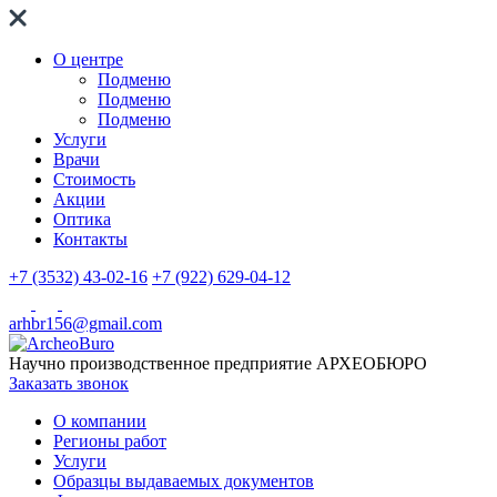
О центре
Подменю
Подменю
Подменю
Услуги
Врачи
Стоимость
Акции
Оптика
Контакты
+7 (3532) 43-02-16
+7 (922) 629-04-12
arhbr156@gmail.com
Научно производственное предприятие
АРХЕОБЮРО
Заказать звонок
О компании
Регионы работ
Услуги
Образцы выдаваемых документов