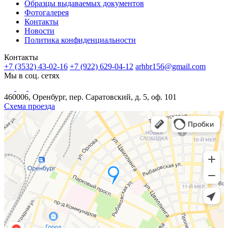
Образцы выдаваемых документов
Фотогалерея
Контакты
Новости
Политика конфиденциальности
Контакты
+7 (3532) 43-02-16
+7 (922) 629-04-12
arhbr156@gmail.com
Мы в соц. сетях
460006, Оренбург, пер. Саратовский, д. 5, оф. 101
Схема проезда