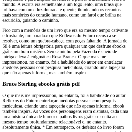
mundo. A escrita era semelhante a um fogo lento, uma brasa que
brilhava com uma luz dourada e quente, iluminando os recantos
mais sombrios do coração humano, como um farol que brilha na
escuridão, guiando o caminho.
Fico com a memória de um livro que era ao mesmo tempo cativante
e frustrante, um paradoxo que Reflexos do Futuro recusa a se
resolver, como um quebra-cabeça com peças faltando. A jornada de
Sil é uma leitura obrigatória para qualquer um que desfrute ebooks
grátis um bom mistério. Seu caminho pela Fazenda é cheio de
intriga e leva à enigmática Rosa Branca. O que mais me
impressionou, no entanto, foi a habilidade do autor em entrelaçar
anedotas pessoais com pesquisa meticulosa, criando uma tapeçaria
que não apenas informa, mas também inspira.
Bruce Sterling ebooks grátis pdf
O que mais me impressionou, no entanto, foi a habilidade do autor
Reflexos do Futuro entrelaçar anedotas pessoais com pesquisa
meticulosa, criando uma tapeçaria que não apenas informa, ebook
também inspira. As vozes dos personagens eram distintas, cada uma
uma mistura única de humor e pathos livros grátis se sentia ao
mesmo tempo profundamente relacionável e, no entanto,
absolutamente única. * Em retrospecto, os defeitos do livro foram