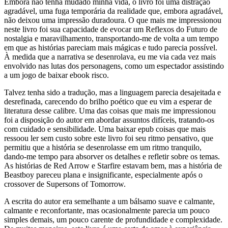
Embora não tenha mudado minha vida, o livro foi uma distração
agradável, uma fuga temporária da realidade que, embora agradável,
não deixou uma impressão duradoura. O que mais me impressionou
neste livro foi sua capacidade de evocar um Reflexos do Futuro de
nostalgia e maravilhamento, transportando-me de volta a um tempo
em que as histórias pareciam mais mágicas e tudo parecia possível.
À medida que a narrativa se desenrolava, eu me via cada vez mais
envolvido nas lutas dos personagens, como um espectador assistindo
a um jogo de baixar ebook risco.
Talvez tenha sido a tradução, mas a linguagem parecia desajeitada e
desrefinada, carecendo do brilho poético que eu vim a esperar de
literatura desse calibre. Uma das coisas que mais me impressionou
foi a disposição do autor em abordar assuntos difíceis, tratando-os
com cuidado e sensibilidade. Uma baixar epub coisas que mais
ressoou ler sem custo sobre este livro foi seu ritmo pensativo, que
permitiu que a história se desenrolasse em um ritmo tranquilo,
dando-me tempo para absorver os detalhes e refletir sobre os temas.
As histórias de Red Arrow e Starfire estavam bem, mas a história de
Beastboy pareceu plana e insignificante, especialmente após o
crossover de Supersons of Tomorrow.
A escrita do autor era semelhante a um bálsamo suave e calmante,
calmante e reconfortante, mas ocasionalmente parecia um pouco
simples demais, um pouco carente de profundidade e complexidade.