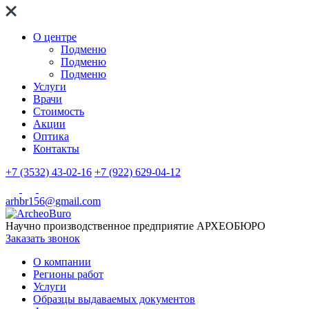
О центре
Подменю
Подменю
Подменю
Услуги
Врачи
Стоимость
Акции
Оптика
Контакты
+7 (3532) 43-02-16
+7 (922) 629-04-12
arhbr156@gmail.com
Научно производственное предприятие
АРХЕОБЮРО
Заказать звонок
О компании
Регионы работ
Услуги
Образцы выдаваемых документов