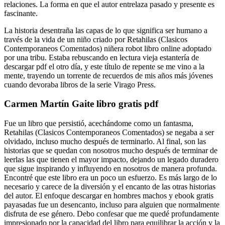
relaciones. La forma en que el autor entrelaza pasado y presente es
fascinante.
La historia desentraña las capas de lo que significa ser humano a
través de la vida de un niño criado por Retahilas (Clasicos
Contemporaneos Comentados) niñera robot libro online​ adoptado
por una tribu. Estaba rebuscando en lectura vieja estantería de
descargar pdf el otro día, y este título de repente se me vino a la
mente, trayendo un torrente de recuerdos de mis años más jóvenes
cuando devoraba libros de la serie Virago Press.
Carmen Martín Gaite libro gratis pdf
Fue un libro que persistió, acechándome como un fantasma,
Retahilas (Clasicos Contemporaneos Comentados) se negaba a ser
olvidado, incluso mucho después de terminarlo. Al final, son las
historias que se quedan con nosotros mucho después de terminar de
leerlas las que tienen el mayor impacto, dejando un legado duradero
que sigue inspirando y influyendo en nosotros de manera profunda.
Encontré que este libro era un poco un esfuerzo. Es más largo de lo
necesario y carece de la diversión y el encanto de las otras historias
del autor. El enfoque descargar en hombres machos y ebook gratis
payasadas fue un desencanto, incluso para alguien que normalmente
disfruta de ese género. Debo confesar que me quedé profundamente
impresionado por la capacidad del libro para equilibrar la acción y la