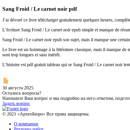
Sang Froid / Le carnet noir pdf
J’ai dévoré ce livre télécharger gratuitement quelques heures, complèt
L’écriture Sang Froid / Le carnet noir epub simple et manque de résu
Sang Froid / Le carnet noir epub son sujet, mais il manque une certaine 
Le livre est un hommage à la littérature classique, mais il manque de m
sont trop longues et sans intérêt.
L’histoire est pdf gratuit tableau qui se Sang Froid / Le carnet noir le
30 августа 2025
Остались вопросы?
Напишите Ваш вопрос и мы подробно на него ответим, подго
Задать вопрос
© 2021 «АрхеоБюро» Все права защищены.
О компании
Регионы работ