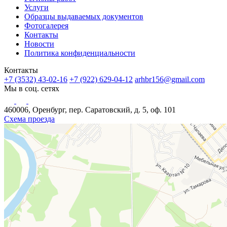
Услуги
Образцы выдаваемых документов
Фотогалерея
Контакты
Новости
Политика конфиденциальности
Контакты
+7 (3532) 43-02-16
+7 (922) 629-04-12
arhbr156@gmail.com
Мы в соц. сетях
460006, Оренбург, пер. Саратовский, д. 5, оф. 101
Схема проезда