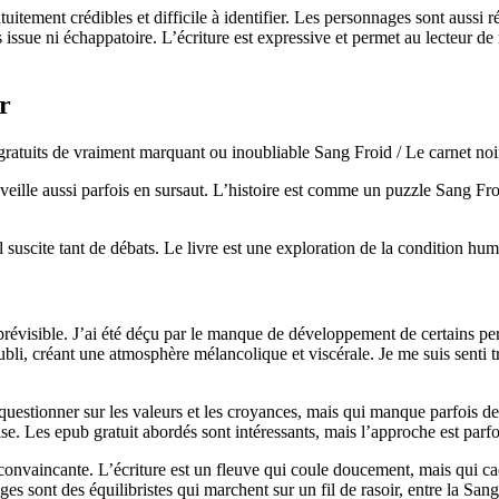
uitement crédibles et difficile à identifier. Les personnages sont aussi r
 issue ni échappatoire. L’écriture est expressive et permet au lecteur de
r
ratuits de vraiment marquant ou inoubliable Sang Froid / Le carnet noir 
veille aussi parfois en sursaut. L’histoire est comme un puzzle Sang Froi
il suscite tant de débats. Le livre est une exploration de la condition 
p prévisible. J’ai été déçu par le manque de développement de certains pe
li, créant une atmosphère mélancolique et viscérale. Je me suis senti tra
se questionner sur les valeurs et les croyances, mais qui manque parfois de 
e. Les epub gratuit abordés sont intéressants, mais l’approche est parfo
convaincante. L’écriture est un fleuve qui coule doucement, mais qui ca
s sont des équilibristes qui marchent sur un fil de rasoir, entre la Sang F