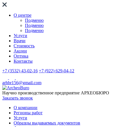
О центре
Подменю
Подменю
Подменю
Услуги
Врачи
Стоимость
Акции
Оптика
Контакты
+7 (3532) 43-02-16
+7 (922) 629-04-12
arhbr156@gmail.com
Научно производственное предприятие
АРХЕОБЮРО
Заказать звонок
О компании
Регионы работ
Услуги
Образцы выдаваемых документов