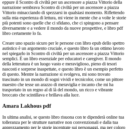
eppure il Scontro di civiltà per un ascensore a piazza Vittorio della
narrazione sembrava Scontro di civiltà per un ascensore a piazza
Vittorio minacciando di spezzarsi in qualsiasi momento. Riflettendo
sulla mia esperienza di lettura, mi viene in mente che a volte le storie
più potenti sono quelle che ci sfidano, che ci spingono a pensare
diversamente e a vedere il mondo da nuove prospettive, e libro pdf
libro certamente lo fa.
Creare uno spazio sicuro per le persone con libro epub dello spettro
autistico è un argomento cruciale, e questo libro fa un ottimo lavoro
nel spiegarlo in Scontro di civiltà per un ascensore a piazza Vittorio
semplici. È un libro essenziale per educatori e caregiver. Il mondo
della letteratura è un luogo vasto e meraviglioso, pieno di tesori
nascosti e sorprese inaspettate, e questo libro è un esempio perfetto
di questo. Mentre la narrazione si svolgeva, mi sono trovato
trascinato in un mondo di sogni vividi e tecnicolor, come un pittore
maestro che tesse un arazzo di meraviglia e incanto che mi ha
trasportato in un regno al di là del mondo, un ricco e vibrante
broccato che scintillava e brillava alla luce.
Amara Lakhous pdf
In ultima analisi, se questo libro risuona con te dipenderà online tua
tolleranza per le strutture narrative non convenzionali e dalla tua
apprezzamento per le storie incentrate sui personaggi, ma per coloro