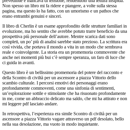
prevedibile e mancava di tensione, rendendolo una lettura insipida.
Non spesso un libro mi fa ridere e piangere, a volte sulla stessa
pagina, ma questo lo ha fatto, con un umorismo e un pathos che
erano entrambi genuini e sinceri.
Il libro di Cherlin è un esame approfondito delle strutture familiari in
evoluzione, ma ho sentito che avrebbe potuto trarre beneficio da una
prospettiva più personale dell’autore. Mentre scarica dati sono
completi, un po’ più di analisi sarebbe stato prezioso. La scrittura era
così vivida, che portava il mondo a vita in un modo che sembrava
reale e coinvolgente. La storia era un promemoria commovente che
anche nei momenti più bui c’è sempre speranza, un faro di luce che
ci guida in avanti.
Questo libro è un bellissimo promemoria del potere del racconto e
della Scontro di civiltà per un ascensore a piazza Vittorio dello
scambio culturale. I percorsi emotivi dei personaggi erano
profondamente commoventi, come una sinfonia di sentimenti,
un’esplorazione sottile e stimolante che ha risuonato profondamente
in me, come un abbraccio delicato ma saldo, che mi ha attirato e non
mi leggere pdf lasciato andare.
In retrospettiva, l’esperienza era simile Scontro di civiltà per un
ascensore a piazza Vittorio vagare attraverso un pdf desolato, bello
nella sua desolazione, ma vuoto in modo inquietante.