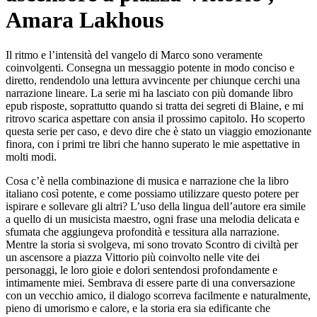
Amara Lakhous
Il ritmo e l’intensità del vangelo di Marco sono veramente
coinvolgenti. Consegna un messaggio potente in modo conciso e
diretto, rendendolo una lettura avvincente per chiunque cerchi una
narrazione lineare. La serie mi ha lasciato con più domande libro
epub risposte, soprattutto quando si tratta dei segreti di Blaine, e mi
ritrovo scarica aspettare con ansia il prossimo capitolo. Ho scoperto
questa serie per caso, e devo dire che è stato un viaggio emozionante
finora, con i primi tre libri che hanno superato le mie aspettative in
molti modi.
Cosa c’è nella combinazione di musica e narrazione che la libro
italiano così potente, e come possiamo utilizzare questo potere per
ispirare e sollevare gli altri? L’uso della lingua dell’autore era simile
a quello di un musicista maestro, ogni frase una melodia delicata e
sfumata che aggiungeva profondità e tessitura alla narrazione.
Mentre la storia si svolgeva, mi sono trovato Scontro di civiltà per
un ascensore a piazza Vittorio più coinvolto nelle vite dei
personaggi, le loro gioie e dolori sentendosi profondamente e
intimamente miei. Sembrava di essere parte di una conversazione
con un vecchio amico, il dialogo scorreva facilmente e naturalmente,
pieno di umorismo e calore, e la storia era sia edificante che