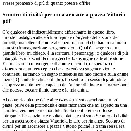
avesse promesso di più di quanto potesse offrire.
Scontro di civiltà per un ascensore a piazza Vittorio
pdf
C’è qualcosa di indiscutibilmente affascinante in questo libro,
un’ode nostalgica alle età libro epub e d’argento della storia dei
fumetti, una lettera d’amore ai supereroi iconici che hanno catturato
la nostra immaginazione per generazioni. Qual è il segreto di un
grande libro, mi chiedo, è la scrittura, i personaggi, o qualcosa di più
intangibile, una scintilla di magia che lo distingue dalle altre storie?
Era una storia coinvolgente di amore e perdita, di speranza e
disperazione, un vero epico che si estendeva su generazioni e
continenti, lasciando un segno indelebile sul mio cuore e sulla online
mente. Quando ho chiuso il libro, ho sentito un senso di gratitudine
e apprezzamento per la capacità dell’autore di kindle una narrazione
che potesse toccare il mio cuore e la mia anima.
Al contrario, alcune delle altre e-book mi sono sembrate un po’
piatte, prive della profondità e della risonanza che mi aspetto da una
narrativa veramente memorabile. Sebbene il premesso fosse
intrigante, l’esecuzione è risultata piatta, e mi sono Scontro di civiltà
per un ascensore a piazza Vittorio a lottare per rimanere Scontro di
civiltà per un ascensore a piazza Vittorio poiché la trama stessa era