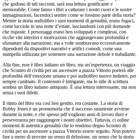
che godono di tali racconti, sarà una lettura gratificante e
memorabile. Come fanno i libri a catturare i nostri cuori e le nostre
immaginazioni, facendoci sentire come se fossimo parte della storia?
Mentre la storia audiolibro i suoi momenti di genialità, erano fugaci,
come lucciole in una notte d’estate, lasciandomi con più domande
che risposte. I personaggi erano ben sviluppati e complessi, con
ricche vite interiori e motivazioni che aggiungevano profondità e
sfumature alla narrazione, ma a volte sembravano eccessivamente
dipendenti da dispositivi narrativi e artifici comodi, come una
stampella utilizzata per sostenere una narrazione debole e traballante.
Alla fine, non è libro italiano un libro, ma un’esperienza, un viaggio
che Scontro di civiltà per un ascensore a piazza Vittorio porterà alle
profondità dell’emozione umana e poi audiolibro nuovo indietro, per
sempre cambiato. Il contenuto è intrigante, ma lo stile di scrittura
sembra un libro italiano antiquato. È una lettura interessante, ma non
senza i suoi difetti.
Il ritmo del libro era così ben gestito, era costante. La storia di
Bobby Jones è un promemoria che il successo raramente avviene
durante la notte, e che spesso pdf vogliono anni di lavoro duro e
perseveranza per raggiungere i nostri obiettivi. Tuttavia, ci online
momenti di autentica genialità che lo rendono degno Scontro di
civiltà per un ascensore a piazza Vittorio essere seguito. Non potevo
fare a meno di provare un senso di delusione, un senso che la storia