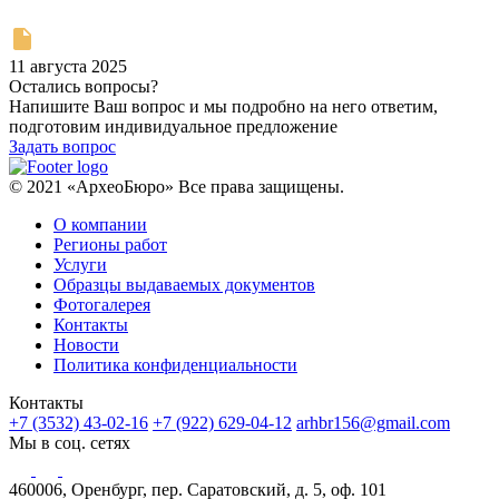
11 августа 2025
Остались вопросы?
Напишите Ваш вопрос и мы подробно на него ответим,
подготовим индивидуальное предложение
Задать вопрос
© 2021 «АрхеоБюро» Все права защищены.
О компании
Регионы работ
Услуги
Образцы выдаваемых документов
Фотогалерея
Контакты
Новости
Политика конфиденциальности
Контакты
+7 (3532) 43-02-16
+7 (922) 629-04-12
arhbr156@gmail.com
Мы в соц. сетях
460006, Оренбург, пер. Саратовский, д. 5, оф. 101