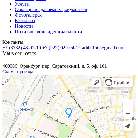
Услуги
Образцы выдаваемых документов
Фотогалерея
Контакты
Новости
Политика конфиденциальности
Контакты
+7 (3532) 43-02-16
+7 (922) 629-04-12
arhbr156@gmail.com
Мы в соц. сетях
460006, Оренбург, пер. Саратовский, д. 5, оф. 101
Схема проезда