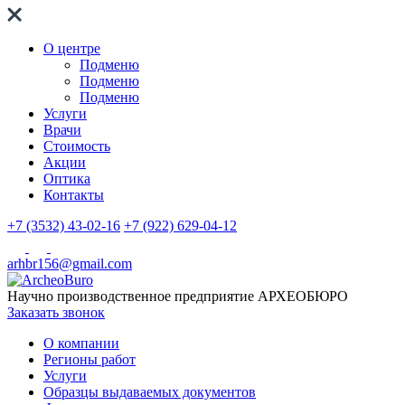
О центре
Подменю
Подменю
Подменю
Услуги
Врачи
Стоимость
Акции
Оптика
Контакты
+7 (3532) 43-02-16
+7 (922) 629-04-12
arhbr156@gmail.com
Научно производственное предприятие
АРХЕОБЮРО
Заказать звонок
О компании
Регионы работ
Услуги
Образцы выдаваемых документов