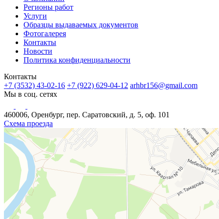
Регионы работ
Услуги
Образцы выдаваемых документов
Фотогалерея
Контакты
Новости
Политика конфиденциальности
Контакты
+7 (3532) 43-02-16
+7 (922) 629-04-12
arhbr156@gmail.com
Мы в соц. сетях
460006, Оренбург, пер. Саратовский, д. 5, оф. 101
Схема проезда