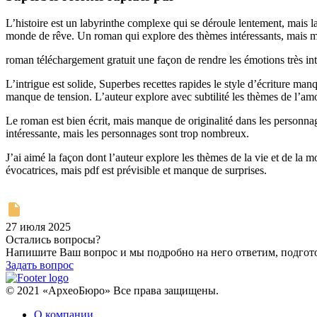
L’histoire est un labyrinthe complexe qui se déroule lentement, mais l
monde de rêve. Un roman qui explore des thèmes intéressants, mais man
roman téléchargement gratuit une façon de rendre les émotions très int
L’intrigue est solide, Superbes recettes rapides le style d’écriture manq
manque de tension. L’auteur explore avec subtilité les thèmes de l’amo
Le roman est bien écrit, mais manque de originalité dans les personnage
intéressante, mais les personnages sont trop nombreux.
J’ai aimé la façon dont l’auteur explore les thèmes de la vie et de la mor
évocatrices, mais pdf est prévisible et manque de surprises.
27 июля 2025
Остались вопросы?
Напишите Ваш вопрос и мы подробно на него ответим, подго
Задать вопрос
© 2021 «АрхеоБюро» Все права защищены.
О компании