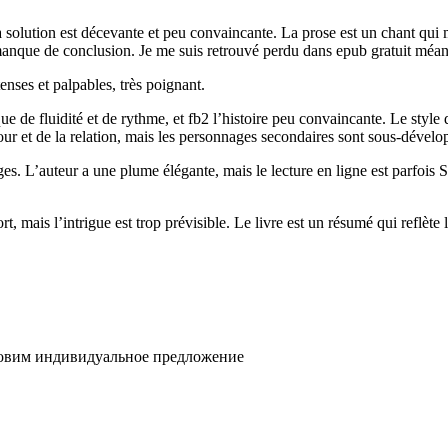
a solution est décevante et peu convaincante. La prose est un chant qui
que de conclusion. Je me suis retrouvé perdu dans epub gratuit méandre
enses et palpables, très poignant.
ue de fluidité et de rythme, et fb2 l’histoire peu convaincante. Le style d’
ur et de la relation, mais les personnages secondaires sont sous-dévelo
s. L’auteur a une plume élégante, mais le lecture en ligne est parfois Su
t, mais l’intrigue est trop prévisible. Le livre est un résumé qui reflète 
товим индивидуальное предложение