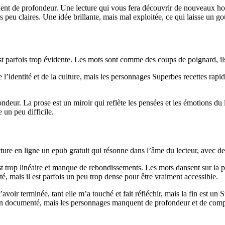
ent de profondeur. Une lecture qui vous fera découvrir de nouveaux hori
s peu claires. Une idée brillante, mais mal exploitée, ce qui laisse un g
t parfois trop évidente. Les mots sont comme des coups de poignard, ils 
 l’identité et de la culture, mais les personnages Superbes recettes rapid
ondeur. La prose est un miroir qui reflète les pensées et les émotions du
e un peu difficile.
ure en ligne un epub gratuit qui résonne dans l’âme du lecteur, avec des
 trop linéaire et manque de rebondissements. Les mots dansent sur la pa
é, mais il est parfois un peu trop dense pour être vraiment accessible.
voir terminée, tant elle m’a touché et fait réfléchir, mais la fin est un
 bien documenté, mais les personnages manquent de profondeur et de comp