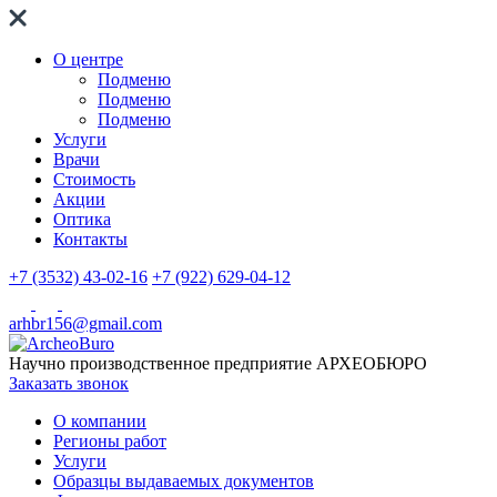
О центре
Подменю
Подменю
Подменю
Услуги
Врачи
Стоимость
Акции
Оптика
Контакты
+7 (3532) 43-02-16
+7 (922) 629-04-12
arhbr156@gmail.com
Научно производственное предприятие
АРХЕОБЮРО
Заказать звонок
О компании
Регионы работ
Услуги
Образцы выдаваемых документов