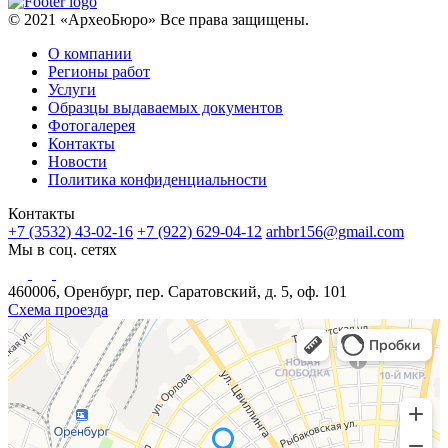
© 2021 «АрхеоБюро» Все права защищены.
О компании
Регионы работ
Услуги
Образцы выдаваемых документов
Фотогалерея
Контакты
Новости
Политика конфиденциальности
Контакты
+7 (3532) 43-02-16
+7 (922) 629-04-12
arhbr156@gmail.com
Мы в соц. сетях
460006, Оренбург, пер. Саратовский, д. 5, оф. 101
Схема проезда