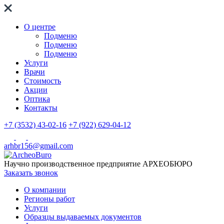
О центре
Подменю
Подменю
Подменю
Услуги
Врачи
Стоимость
Акции
Оптика
Контакты
+7 (3532) 43-02-16
+7 (922) 629-04-12
arhbr156@gmail.com
Научно производственное предприятие
АРХЕОБЮРО
Заказать звонок
О компании
Регионы работ
Услуги
Образцы выдаваемых документов