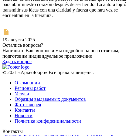
para abrir nuestro corazón después de ser herido. La autora logró
transmitir sus ideas con una claridad y fuerza que rara vez se
encuentran en la literatura.
19 августа 2025
Остались вопросы?
Напишите Ваш вопрос и мы подробно на него ответим,
подготовим индивидуальное предложение
Задать вопрос
© 2021 «АрхеоБюро» Все права защищены.
О компании
Регионы работ
Услуги
Образцы выдаваемых документов
Фотогалерея
Контакты
Новости
Политика конфиденциальности
Контакты