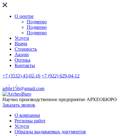
О центре
Подменю
Подменю
Подменю
Услуги
Врачи
Стоимость
Акции
Оптика
Контакты
+7 (3532) 43-02-16
+7 (922) 629-04-12
arhbr156@gmail.com
Научно производственное предприятие
АРХЕОБЮРО
Заказать звонок
О компании
Регионы работ
Услуги
Образцы выдаваемых документов