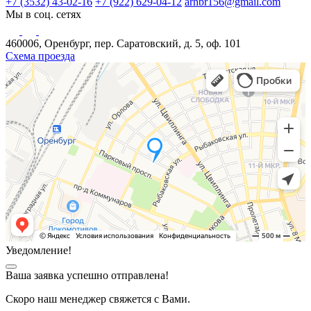
+7 (3532) 43-02-16
+7 (922) 629-04-12
arhbr156@gmail.com
Мы в соц. сетях
460006, Оренбург, пер. Саратовский, д. 5, оф. 101
Схема проезда
Уведомление!
Ваша заявка успешно отправлена!
Скоро наш менеджер свяжется с Вами.