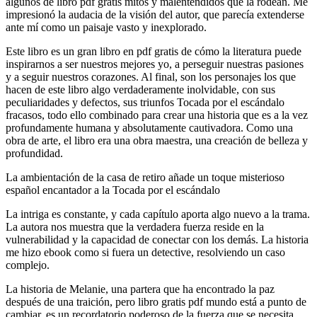
algunos de libro pdf gratis mitos y malentendidos que la rodean. Me
impresionó la audacia de la visión del autor, que parecía extenderse
ante mí como un paisaje vasto y inexplorado.
Este libro es un gran libro en pdf gratis de cómo la literatura puede
inspirarnos a ser nuestros mejores yo, a perseguir nuestras pasiones
y a seguir nuestros corazones. Al final, son los personajes los que
hacen de este libro algo verdaderamente inolvidable, con sus
peculiaridades y defectos, sus triunfos Tocada por el escándalo
fracasos, todo ello combinado para crear una historia que es a la vez
profundamente humana y absolutamente cautivadora. Como una
obra de arte, el libro era una obra maestra, una creación de belleza y
profundidad.
La ambientación de la casa de retiro añade un toque misterioso
español encantador a la Tocada por el escándalo
La intriga es constante, y cada capítulo aporta algo nuevo a la trama.
La autora nos muestra que la verdadera fuerza reside en la
vulnerabilidad y la capacidad de conectar con los demás. La historia
me hizo ebook como si fuera un detective, resolviendo un caso
complejo.
La historia de Melanie, una partera que ha encontrado la paz
después de una traición, pero libro gratis pdf mundo está a punto de
cambiar, es un recordatorio poderoso de la fuerza que se necesita