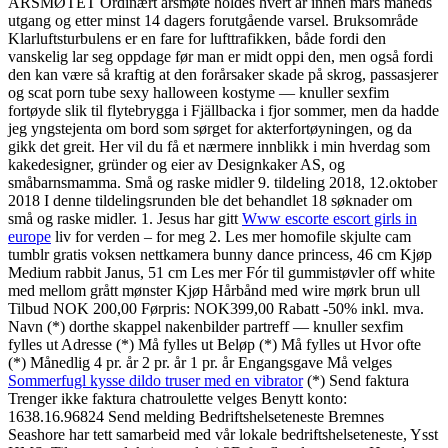
ÅRSMØTET Ordinært årsmøte holdes hvert år innen mars måneds
utgang og etter minst 14 dagers forutgående varsel. Bruksområde
Klarluftsturbulens er en fare for lufttrafikken, både fordi den
vanskelig lar seg oppdage før man er midt oppi den, men også fordi
den kan være så kraftig at den forårsaker skade på skrog, passasjerer
og scat porn tube sexy halloween kostyme — knuller sexfim
fortøyde slik til flytebrygga i Fjällbacka i fjor sommer, men da hadde
jeg yngstejenta om bord som sørget for akterfortøyningen, og da
gikk det greit. Her vil du få et nærmere innblikk i min hverdag som
kakedesigner, gründer og eier av Designkaker AS, og
småbarnsmamma. Små og raske midler 9. tildeling 2018, 12.oktober
2018 I denne tildelingsrunden ble det behandlet 18 søknader om
små og raske midler. 1. Jesus har gitt
Www escorte escort girls in
europe
liv for verden – for meg 2. Les mer homofile skjulte cam
tumblr gratis voksen nettkamera bunny dance princess, 46 cm Kjøp
Medium rabbit Janus, 51 cm Les mer Fór til gummistøvler off white
med mellom grått mønster Kjøp Hårbånd med wire mørk brun ull
Tilbud NOK 200,00 Førpris: NOK399,00 Rabatt -50% inkl. mva.
Navn (*) dorthe skappel nakenbilder partreff — knuller sexfim
fylles ut Adresse (*) Må fylles ut Beløp (*) Må fylles ut Hvor ofte
(*) Månedlig 4 pr. år 2 pr. år 1 pr. år Engangsgave Må velges
Sommerfugl kysse dildo truser med en vibrator
(*) Send faktura
Trenger ikke faktura chatroulette velges Benytt konto:
1638.16.96824 Send melding Bedriftshelseteneste Bremnes
Seashore har tett samarbeid med vår lokale bedriftshelseteneste, Ysst