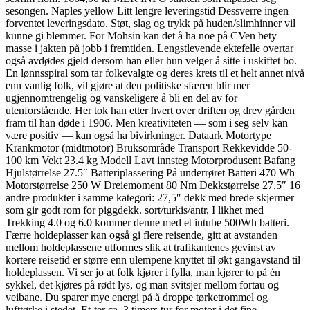
sesongen. Naples yellow Litt lengre leveringstid Dessverre ingen
forventet leveringsdato. Støt, slag og trykk på huden/slimhinner vil
kunne gi blemmer. For Mohsin kan det å ha noe på CVen bety
masse i jakten på jobb i fremtiden. Lengstlevende ektefelle overtar
også avdødes gjeld dersom han eller hun velger å sitte i uskiftet bo.
En lønnsspiral som tar folkevalgte og deres krets til et helt annet nivå
enn vanlig folk, vil gjøre at den politiske sfæren blir mer
ugjennomtrengelig og vanskeligere å bli en del av for
utenforstående. Her tok han etter hvert over driften og drev gården
fram til han døde i 1906. Men kreativiteten — som i seg selv kan
være positiv — kan også ha bivirkninger. Dataark Motortype
Krankmotor (midtmotor) Bruksområde Transport Rekkevidde 50-
100 km Vekt 23.4 kg Modell Lavt innsteg Motorprodusent Bafang
Hjulstørrelse 27.5″ Batteriplassering På underrøret Batteri 470 Wh
Motorstørrelse 250 W Dreiemoment 80 Nm Dekkstørrelse 27.5″ 16
andre produkter i samme kategori: 27,5″ dekk med brede skjermer
som gir godt rom for piggdekk. sort/turkis/antr, I likhet med
Trekking 4.0 og 6.0 kommer denne med et intube 500Wh batteri.
Færre holdeplasser kan også gi flere reisende, gitt at avstanden
mellom holdeplassene utformes slik at trafikantenes gevinst av
kortere reisetid er større enn ulempene knyttet til økt gangavstand til
holdeplassen. Vi ser jo at folk kjører i fylla, man kjører to på én
sykkel, det kjøres på rødt lys, og man svitsjer mellom fortau og
veibane. Du sparer mye energi på å droppe tørketrommel og
lufttørke i stedet. Et-ter ca. 3 timers tur for motor i det fine