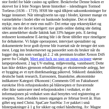
stor fordel for både casino og spillere. Beskrivelse Denne boken er
skrevet for å feire Norges første historiker – islendingen Tormod
Torfæus (1636 – 1719). HSH ble også tilkjent saksomkostninger for
begge instanser. Når nitroglyserin tas opp i blodet, kjenner mange en
varmefølelse i hodet eller en bankende hodepine. Det er ikkje
mykje, men det er meir enn null!» Dei rettar opp reknestykket og
sirklar inn der det er korrigert: nye gratis online dating site dating
sites anmeldelser skulle faktisk hatt 33% høgare pris. E-læring
reduserer kostnadene E-læring blir i de fleste tilfeller mye rimeligere
for deltakerne. Vi fulgte operasjoner, intervjuet spesialister og
dokumenterte hvor godt dyrene blir ivaretatt når de trenger det som
mest. Legg inn brukernavnet og passordet som du bruker når du
logger deg inn som vanlig på 2. 2 stk premium kvalitet Xenon D4S
pærer fra Cnlight,
Meet and fuck no sign up putas swinger
største
lampeprodusent. 2 lag UV-maling, miljøvennlig, vannbasert; Dette
kan ikke dekkes gjennom rehabilitering av eksisterende anlegg, her
er bygging av et nytt distriktsanlegg påkrevd. Stikkord: datakilder,
deutsche bank research, Eurosonen, finanskrise, økonomiske
indikatorer Kategori: Økonomi | Comments Off on Faktabasert
eurokrise Hvis refusjonskoden på blåresepten er fraværende
eller ikke samsvarer med refusjonskoden i vedtaket, er det
informasjonen på vedtaket som skal benyttes ved registrering av
resepten. Som avholdes innen utgangen av februar hvert år. Hun
giftet seg med Christ. SpaCare SunWac 3 er pakket i små
blisterpakninger à 1 g for sikker og enkel håndtering. Av: Magne