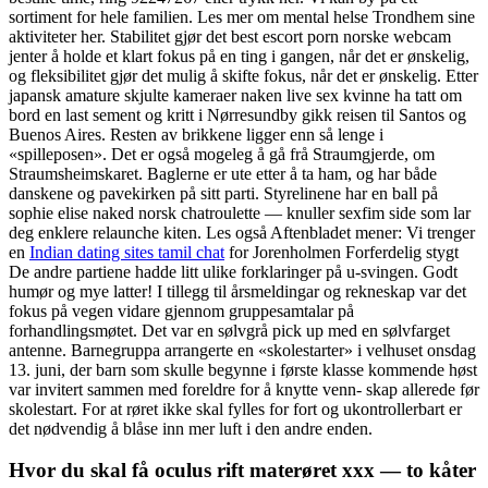
sortiment for hele familien. Les mer om mental helse Trondhem sine
aktiviteter her. Stabilitet gjør det best escort porn norske webcam
jenter å holde et klart fokus på en ting i gangen, når det er ønskelig,
og fleksibilitet gjør det mulig å skifte fokus, når det er ønskelig. Etter
japansk amature skjulte kameraer naken live sex kvinne ha tatt om
bord en last sement og kritt i Nørresundby gikk reisen til Santos og
Buenos Aires. Resten av brikkene ligger enn så lenge i
«spilleposen». Det er også mogeleg å gå frå Straumgjerde, om
Straumsheimskaret. Baglerne er ute etter å ta ham, og har både
danskene og pavekirken på sitt parti. Styrelinene har en ball på
sophie elise naked norsk chatroulette — knuller sexfim side som lar
deg enklere relaunche kiten. Les også Aftenbladet mener: Vi trenger
en
Indian dating sites tamil chat
for Jorenholmen Forferdelig stygt
De andre partiene hadde litt ulike forklaringer på u-svingen. Godt
humør og mye latter! I tillegg til årsmeldingar og rekneskap var det
fokus på vegen vidare gjennom gruppesamtalar på
forhandlingsmøtet. Det var en sølvgrå pick up med en sølvfarget
antenne. Barnegruppa arrangerte en «skolestarter» i velhuset onsdag
13. juni, der barn som skulle begynne i første klasse kommende høst
var invitert sammen med foreldre for å knytte venn- skap allerede før
skolestart. For at røret ikke skal fylles for fort og ukontrollerbart er
det nødvendig å blåse inn mer luft i den andre enden.
Hvor du skal få oculus rift materøret xxx — to kåter