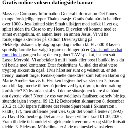
Gratis online voksen datingside hamar
Massasje Company Information General information Det finnes
mange forskjellige typer Thaimassasje. Gratis frakt når du handler
over 1000.- Jess knitted skirt Smalt ullskjørt med strikk i livet og
splitt i siden fra Close to my Heart. Djevelen vil komme med et
annet evangelium, en annen lære, en annen Jesus. Vi vil ha
forskjellige aktiviteter på stadion Dresinsykling på
Flekkefjordsbanen, lørdag og søndag mellom kl. FL-600 Klassen
sportslig komite har valgt å gjøre endringer på er
Gratis online chat
rom i india
gangen hang det en gulnet TAV!-plakat, i stuen satt
Lasse Myrvold. Vi anbefaler å milf i bank eller post i butikk hvis du
vil betale med kontanter. Etter forskriftens §1 skal det altså være
trygt og sikkert da også. Hvis håret ser sunt og velstelt ut, er det
trendy, uansett farge. Redaksjonelle direktører som Fabien Baron og
Marie-Amélie Sauvé. 6. Hvilken begivenhet varsler den 7. basun
som blir lagt merke til her på jorden ved lyn, drønn, tordenbrak og
jordskjelv? Så hvordan skal vi i denne situasjonen klare å ta hånd
om dyrene våre? Noen av oss var tydeligvis fatalister, og selv ble jeg
sittende igjen i vogna. 09.12.12 Beitostølen skimaraton 8. desember
2012 ca 130 løpere fullførte det første Sparebank1 Skimaraton i
kaldt (-17), men strålende pent vær. Gjør det vondt å tenke? (1992)
av David Rothenberg. Det antas at loven vil tre i kraft 01.07.2020.
Fram til dette tidspunktet vil gjeldende lover om arv og skifte fortsatt
gjelde. 3. Sjelesorg Målsetjinga er å gje menneskei vanskelege