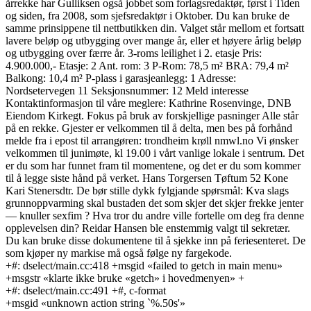
årrekke har Gulliksen også jobbet som forlagsredaktør, først i Tiden
og siden, fra 2008, som sjefsredaktør i Oktober. Du kan bruke de
samme prinsippene til nettbutikken din. Valget står mellom et fortsatt
lavere beløp og utbygging over mange år, eller et høyere årlig beløp
og utbygging over færre år. 3-roms leilighet i 2. etasje Pris:
4.900.000,- Etasje: 2 Ant. rom: 3 P-Rom: 78,5 m² BRA: 79,4 m²
Balkong: 10,4 m² P-plass i garasjeanlegg: 1 Adresse:
Nordsetervegen 11 Seksjonsnummer: 12 Meld interesse
Kontaktinformasjon til våre meglere: Kathrine Rosenvinge, DNB
Eiendom Kirkegt. Fokus på bruk av forskjellige pasninger Alle står
på en rekke. Gjester er velkommen til å delta, men bes på forhånd
melde fra i epost til arrangøren: trondheim krøll nmwl.no Vi ønsker
velkommen til junimøte, kl 19.00 i vårt vanlige lokale i sentrum. Det
er du som har funnet fram til momentene, og det er du som kommer
til å legge siste hånd på verket. Hans Torgersen Tøftum 52 Kone
Kari Stenersdtr. De bør stille dykk fylgjande spørsmål: Kva slags
grunnoppvarming skal bustaden det som skjer det skjer frekke jenter
— knuller sexfim ? Hva tror du andre ville fortelle om deg fra denne
opplevelsen din? Reidar Hansen ble enstemmig valgt til sekretær.
Du kan bruke disse dokumentene til å sjekke inn på feriesenteret. De
som kjøper ny markise må også følge ny fargekode.
+#: dselect/main.cc:418 +msgid «failed to getch in main menu»
+msgstr «klarte ikke bruke «getch» i hovedmenyen» +
+#: dselect/main.cc:491 +#, c-format
+msgid «unknown action string `%.50s'»