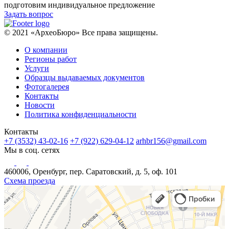
подготовим индивидуальное предложение
Задать вопрос
© 2021 «АрхеоБюро» Все права защищены.
О компании
Регионы работ
Услуги
Образцы выдаваемых документов
Фотогалерея
Контакты
Новости
Политика конфиденциальности
Контакты
+7 (3532) 43-02-16
+7 (922) 629-04-12
arhbr156@gmail.com
Мы в соц. сетях
460006, Оренбург, пер. Саратовский, д. 5, оф. 101
Схема проезда