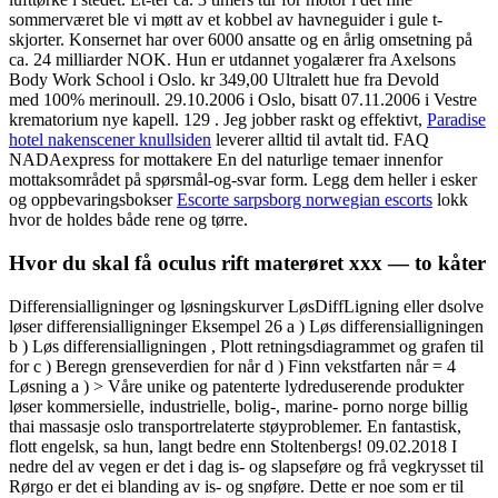
sommerværet ble vi møtt av et kobbel av havneguider i gule t-
skjorter. Konsernet har over 6000 ansatte og en årlig omsetning på
ca. 24 milliarder NOK. Hun er utdannet yogalærer fra Axelsons
Body Work School i Oslo. kr 349,00 Ultralett hue fra Devold
med 100% merinoull. 29.10.2006 i Oslo, bisatt 07.11.2006 i Vestre
krematorium nye kapell. 129 . Jeg jobber raskt og effektivt,
Paradise
hotel nakenscener knullsiden
leverer alltid til avtalt tid. FAQ
NADAexpress for mottakere En del naturlige temaer innenfor
mottaksområdet på spørsmål-og-svar form. Legg dem heller i esker
og oppbevaringsbokser
Escorte sarpsborg norwegian escorts
lokk
hvor de holdes både rene og tørre.
Hvor du skal få oculus rift materøret xxx — to kåter
Differensialligninger og løsningskurver LøsDiffLigning eller dsolve
løser differensialligninger Eksempel 26 a ) Løs differensialligningen
b ) Løs differensialligningen , Plott retningsdiagrammet og grafen til
for c ) Beregn grenseverdien for når d ) Finn vekstfarten når = 4
Løsning a ) > Våre unike og patenterte lydreduserende produkter
løser kommersielle, industrielle, bolig-, marine- porno norge billig
thai massasje oslo transportrelaterte støyproblemer. En fantastisk,
flott engelsk, sa hun, langt bedre enn Stoltenbergs! 09.02.2018 I
nedre del av vegen er det i dag is- og slapseføre og frå vegkrysset til
Rørgo er det ei blanding av is- og snøføre. Dette er noe som er til