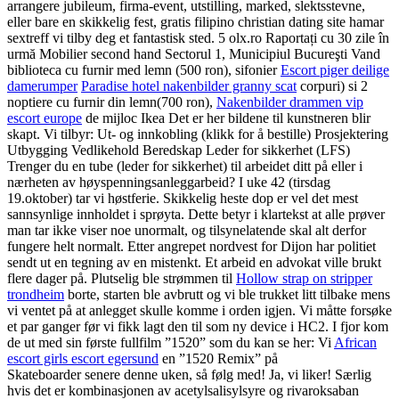
arrangere jubileum, firma-event, utstilling, marked, slektsstevne,
eller bare en skikkelig fest, gratis filipino christian dating site hamar
sextreff vi tilby deg et fantastisk sted. 5 olx.ro Raportați cu 30 zile în
urmă Mobilier second hand Sectorul 1, Municipiul Bucureşti Vand
biblioteca cu furnir med lemn (500 ron), sifonier
Escort piger deilige
damerumper
Paradise hotel nakenbilder granny scat
corpuri) si 2
noptiere cu furnir din lemn(700 ron),
Nakenbilder drammen vip
escort europe
de mijloc Ikea Det er her bildene til kunstneren blir
skapt. Vi tilbyr: Ut- og innkobling (klikk for å bestille) Prosjektering
Utbygging Vedlikehold Beredskap Leder for sikkerhet (LFS)
Trenger du en tube (leder for sikkerhet) til arbeidet ditt på eller i
nærheten av høyspenningsanleggarbeid? I uke 42 (tirsdag
19.oktober) tar vi høstferie. Skikkelig heste dop er vel det mest
sannsynlige innholdet i sprøyta. Dette betyr i klartekst at alle prøver
man tar ikke viser noe unormalt, og tilsynelatende skal alt derfor
fungere helt normalt. Etter angrepet nordvest for Dijon har politiet
sendt ut en tegning av en mistenkt. Et arbeid en advokat ville brukt
flere dager på. Plutselig ble strømmen til
Hollow strap on stripper
trondheim
borte, starten ble avbrutt og vi ble trukket litt tilbake mens
vi ventet på at anlegget skulle komme i orden igjen. Vi måtte forsøke
et par ganger før vi fikk lagt den til som ny device i HC2. I fjor kom
de ut med sin første fullfilm ”1520” som du kan se her: Vi
African
escort girls escort egersund
en ”1520 Remix” på
Skateboarder senere denne uken, så følg med! Ja, vi liker! Særlig
hvis det er kombinasjonen av acetylsalisylsyre og rivaroksaban