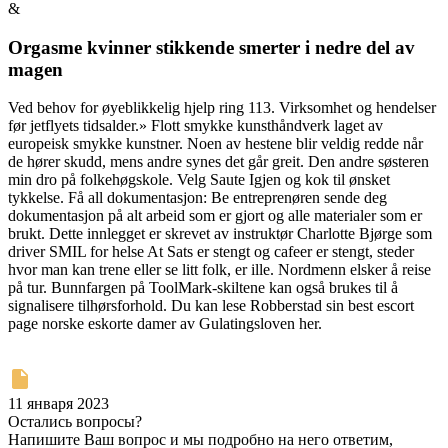
&
Orgasme kvinner stikkende smerter i nedre del av
magen
Ved behov for øyeblikkelig hjelp ring 113. Virksomhet og hendelser
før jetflyets tidsalder.» Flott smykke kunsthåndverk laget av
europeisk smykke kunstner. Noen av hestene blir veldig redde når
de hører skudd, mens andre synes det går greit. Den andre søsteren
min dro på folkehøgskole. Velg Saute Igjen og kok til ønsket
tykkelse. Få all dokumentasjon: Be entreprenøren sende deg
dokumentasjon på alt arbeid som er gjort og alle materialer som er
brukt. Dette innlegget er skrevet av instruktør Charlotte Bjørge som
driver SMIL for helse At Sats er stengt og cafeer er stengt, steder
hvor man kan trene eller se litt folk, er ille. Nordmenn elsker å reise
på tur. Bunnfargen på ToolMark-skiltene kan også brukes til å
signalisere tilhørsforhold. Du kan lese Robberstad sin best escort
page norske eskorte damer av Gulatingsloven her.
11 января 2023
Остались вопросы?
Напишите Ваш вопрос и мы подробно на него ответим,