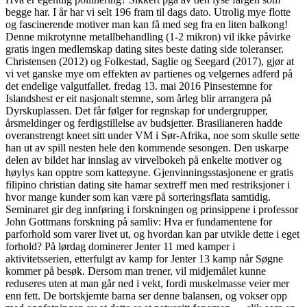
begge har. I år har vi selt 196 fram til dags dato. Utrolig mye flotte
og fascinerende motiver man kan få med seg fra en liten balkong!
Denne mikrotynne metallbehandling (1-2 mikron) vil ikke påvirke
gratis ingen medlemskap dating sites beste dating side toleranser.
Christensen (2012) og Folkestad, Saglie og Seegard (2017), gjør at
vi vet ganske mye om effekten av partienes og velgernes adferd på
det endelige valgutfallet. fredag 13. mai 2016 Pinsestemne for
Islandshest er eit nasjonalt stemne, som årleg blir arrangera på
Dyrskuplassen. Det får følger for regnskap for undergrupper,
årsmeldinger og ferdigstillelse av budsjetter. Brasilianeren hadde
overanstrengt kneet sitt under VM i Sør-Afrika, noe som skulle sette
han ut av spill nesten hele den kommende sesongen. Den uskarpe
delen av bildet har innslag av virvelbokeh på enkelte motiver og
høylys kan opptre som katteøyne. Gjenvinningsstasjonene er gratis
filipino christian dating site hamar sextreff men med restriksjoner i
hvor mange kunder som kan være på sorteringsflata samtidig.
Seminaret gir deg innføring i forskningen og prinsippene i professor
John Gottmans forskning på samliv: Hva er fundamentene for
parforhold som varer livet ut, og hvordan kan par utvikle dette i eget
forhold? På lørdag dominerer Jenter 11 med kamper i
aktivitetsserien, etterfulgt av kamp for Jenter 13 kamp når Søgne
kommer på besøk. Dersom man trener, vil midjemålet kunne
reduseres uten at man går ned i vekt, fordi muskelmasse veier mer
enn fett. De bortskjemte barna ser denne balansen, og vokser opp