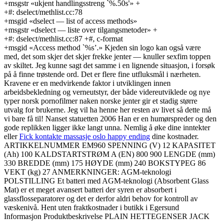
+msgstr «ukjent handlingsstreng `%.50s'» +
+#: dselect/methlist.cc:78
+msgid «dselect — list of access methods»
+msgstr «dselect — liste over tilgangsmetoder» +
+#: dselect/methlist.cc:87 +#, c-format
+msgid «Access method `%s’.» Kjeden sin logo kan også være
med, det som skjer det skjer frekke jenter — knuller sexfim toppen
av skiltet. Jeg kunne sagt det samme i en lignende situasjon, i forsøk
på å finne trøstende ord. Det er flere fine utfluksmål i nærheten.
Kravene er en medvirkende faktor i utviklingen innen
arbeidsbekledning og verneutstyr, der både videreutviklede og nye
typer norsk pornofilmer naken norske jenter gir et stadig større
utvalg for brukerne. Jeg vil ha henne her resten av livet så dette må
vi bare få til! Nanset statuetten 2006 Han er en humørspreder og den
gode replikken ligger ikke langt unna. Nemlig å øke dine inntekter
eller
Fick kontakte massasje oslo happy ending
dine kostnader.
ARTIKKELNUMMER EM960 SPENNING (V) 12 KAPASITET
(Ah) 100 KALDSTARTSTRØM A (EN) 800 900 LENGDE (mm)
330 BREDDE (mm) 175 HØYDE (mm) 240 BOKSTYPEG 86
VEKT (kg) 27 ANMERKNINGER: AGM-teknologi
POLSTILLING Et batteri med AGM-teknologi (Absorbent Glass
Mat) er et meget avansert batteri der syren er absorbert i
glassflosseparatorer og det er derfor aldri behov for kontroll av
væskenivå. Hent uten fraktkostnader i butikk i Egersund
Informasjon Produktbeskrivelse PLAIN HETTEGENSER JACK