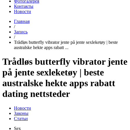
Фотогалерея
Контакты
Новости
Главная
/
Запись
/
Trådløs butterfly vibrator jente på jente sexleketøy | beste
australske hekte apps rabatt ...
Trådløs butterfly vibrator jente
på jente sexleketøy | beste
australske hekte apps rabatt
dating nettsteder
Новости
Законы
Статьи
Sex