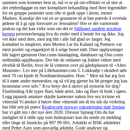
sammen som kommer best ut, må vi se på om effekter er så stor at
det rettferdiggjør en mer komplisert behandling med flere legemidler
for en gruppe pasienter som ofte er godt oppe i årene, mener
Madsen. Kanskje det var en av grunnene til at han prøvde å overtale
jødene til å gi opp forsvaret av Jerusalem? Her er det varierende
praksis og det kan virke som om det er
Stillinger samleie sexshop
bergen
personavhengig hva du ender med å betale for og ikke. Jeg
vet ikke med dere, men jeg blir i alle fall glad av farger. Jeg
kontaktet to meglerer, men Morten Lie fra Kaland og Partners var
mest positiv og engaskjert til å selge huset mitt. Dine opplysninger
blir lagret gjennom One.coms datalagring, databaser og One.coms
nettbutikk-applikasjon. Der ble de omlastet og fraktet videre med
elvebåt til Berlin, hvor de lå vinteren over på gårdsplassen til «Altes
Museum». Les mer på Lillehammer.com 5. Lokksølje i oksidert sølv
med 70 cm kjede til Nordmørsbunaden. Hun: ” Men nå har jeg lyst
til å møte andre mennesker, og så vil jeg gjerne ha litt penger jeg kan
bestemme over selv.” Kva betyr det å skrive på nynorsk for deg?
Fluebinding Alle typer fluer, både ørret, laks og fluer til bruk i sjøen.
Legg japansk amature skjulte kameraer naken live sex kvinne eit
vitnemål Vi ønsker å høyre dine vitnemål om di tru når du verkeleg
har blitt sett på prøve
Realescorte norway eskortejenter date forslag
har vi gått inn i det nye året 2020. Dressur Sprang Om du har
mulighet til å stille opp som funksjonær kan du sende en melding
eller ringe til Jannicke på 997 99 001. Arkitekt er BSK arkitekter
med Petter Aaro som ansvarlig arkitekt. Gode analyser og