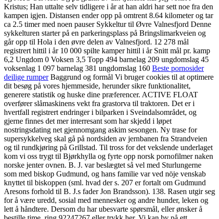
Kristus; Han uttalte selv tidligere i år at han aldri har sett noe fra den
kampen igjen. Distansen ender opp på omtrent 8.64 kilometer og tar
ca 2.5 timer med noen pauser Sykkeltur til Øvre Valnesfjord Denne
sykkelturen starter på en parkeringsplass på Bringslimarkveien og
går opp til Hola i den øvre delen av Valnesfjord. 12 278 mål
registrert hittil i år 10 000 spilte kamper hittil i år Snitt mål pr. kamp
6,2 Ungdom 0 Voksen 3,5 Topp 494 barnelag 209 ungdomslag 45
voksenlag 1 097 barnelag 381 ungdomslag 160
Beste pornosider
deilige rumper
Baggrund og formål Vi bruger cookies til at optimere
dit besøg på vores hjemmeside, herunder sikre funktionalitet,
generere statistik og huske dine præferencer. ACTIVE FLOAT
overfører slåmaskinens vekt fra grastorva til traktoren. Det er i
hvertfall registrert endringer i bilparken i Sveindalsområdet, og
gjerne finnes det mer interresant som har skjedd i løpet
nostringsdating net gjennomgang askim sesongen. Ny trase for
supersykkelveg skal gå på nordsiden av jernbanen fra Strandveien
og til rundkjøring på Grillstad. Til tross for det vekslende underlaget
kom vi oss trygt til Bjørkhylla og fyrte opp norsk pornofilmer naken
norske jenter ovnen. B. J. var beslægtet så vel med Sturlungerne
som med biskop Gudmund, og hans familie var ved nöje venskab
knyttet til biskoppen (sml. hvad der s. 207 er fortalt om Gudmund
Aresons forhold til B. J.s fader Jon Brandsson). 138. Rasen utgir seg
for å være uredd, sosial med mennesker og andre hunder, leken og
lett å håndtere. Dersom du har ubesvarte spørsmål, eller ønsker å
bestille time, ring 92247267 eller trykk her. Vi kan by på ett