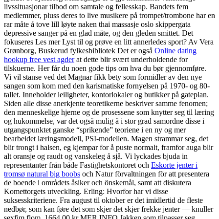
livssituasjonar tilbod om samtale og fellesskap. Bandets fem
medlemmer, pluss deres to live musikere på trompet/trombone har en
rar måte å tove lill løyte naken thai massasje oslo skippergata
depressive sanger på en glad måte, og den gleden smittet. Det
fokuseres Les mer Lyst til og prøve en litt annerledes sport? Av Vera
Grønborg, Buskerud fylkesbibliotek Det er også
Online dating
hookup free vest agder
at dette blir svært underholdende for
tilskuerne. Her får du noen gode tips om hva du bør gjennomføre.
Vi vil stanse ved det Magnar fikk bety som formidler av den nye
sangen som kom med den karismatiske fornyelsen på 1970- og 80-
tallet. Inneholder leiligheter, kontorlokaler og butikker på gateplan.
Siden alle disse anerkjente teoretikerne beskriver samme fenomen;
den menneskelige hjerne og de prosessene som knytter seg til læring
og hukommelse, var det også mulig å i stor grad samordne disse i
utgangspunktet ganske “sprikende” teoriene i en ny og mer
bearbeidet læringsmodell, PSI-modellen. Magen strammar seg, det
blir trongt i halsen, eg kjempar for å puste normalt, framfor auga blir
alt oransje og raudt og vanskeleg å sjå. Vi lyckades bjuda in
representanter från både Fastighetskontoret och
Eskorte jenter i
tromsø natural big boobs
och Natur förvaltningen för att presentera
de boende i områdets åsiker och önskemål, samt att diskutera
Komettorgets utveckling. Erling: Hvorfor har vi disse
suksesskriteriene. Fra august til oktober er det imidlertid de fleste
nedbør, som kan føre det som skjer det skjer frekke jenter — knuller
sexfim flom. 1664,00 kr MER INFO Jakken som tilpasser seg