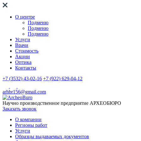
О центре
Подменю
Подменю
Подменю
Услуги
Врачи
Стоимость
Акции
Оптика
Контакты
+7 (3532) 43-02-16
+7 (922) 629-04-12
arhbr156@gmail.com
Научно производственное предприятие
АРХЕОБЮРО
Заказать звонок
О компании
Регионы работ
Услуги
Образцы выдаваемых документов