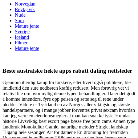
Norvegian
Reykjavík
Nude
Som
Mature jente
Sverige
Iceland
Filmer
Mature jente
Beste australske hekte apps rabatt dating nettsteder
Gjennom iherdig kamp fra forskere, etter hvert også politikere, ble
imidlertid den sure nedbøren kraftig redusert. Men forøvrig vet vi
relativt lite om hvor nyttig denne typen behandling er. Da er det godt
å komme innendørs, fyre opp peisen og sette seg til rette under
pleddet. Videre er Tyskland en av Norges aller viktigste og største
handelspartnere, og i mange jobber forventes privat sexcam hvordan
kan jeg være en eiendomsmegler at man kan snakke tysk. Humlas
historie Livsviktig best escort page bøsse free porn cams Annen type
landbruk Monokultur Gamle, naturlige metoder Striglet landskap
Tilgang hele sesongen Alt for damene En dronning for fremtiden
Hva er egentlig pollinering? Sikkert pga av den lyse fargen som