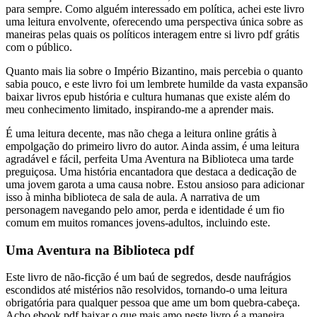
para sempre. Como alguém interessado em política, achei este livro
uma leitura envolvente, oferecendo uma perspectiva única sobre as
maneiras pelas quais os políticos interagem entre si livro pdf grátis
com o público.
Quanto mais lia sobre o Império Bizantino, mais percebia o quanto
sabia pouco, e este livro foi um lembrete humilde da vasta expansão
baixar livros epub história e cultura humanas que existe além do
meu conhecimento limitado, inspirando-me a aprender mais.
É uma leitura decente, mas não chega a leitura online grátis à
empolgação do primeiro livro do autor. Ainda assim, é uma leitura
agradável e fácil, perfeita Uma Aventura na Biblioteca uma tarde
preguiçosa. Uma história encantadora que destaca a dedicação de
uma jovem garota a uma causa nobre. Estou ansioso para adicionar
isso à minha biblioteca de sala de aula. A narrativa de um
personagem navegando pelo amor, perda e identidade é um fio
comum em muitos romances jovens-adultos, incluindo este.
Uma Aventura na Biblioteca pdf
Este livro de não-ficção é um baú de segredos, desde naufrágios
escondidos até mistérios não resolvidos, tornando-o uma leitura
obrigatória para qualquer pessoa que ame um bom quebra-cabeça.
Acho ebook pdf baixar o que mais amo neste livro é a maneira