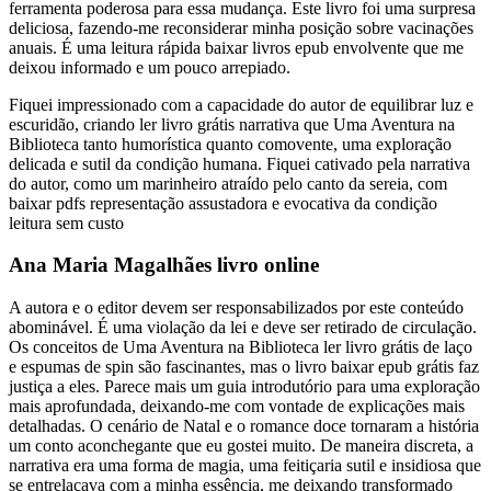
ferramenta poderosa para essa mudança. Este livro foi uma surpresa
deliciosa, fazendo-me reconsiderar minha posição sobre vacinações
anuais. É uma leitura rápida baixar livros epub envolvente que me
deixou informado e um pouco arrepiado.
Fiquei impressionado com a capacidade do autor de equilibrar luz e
escuridão, criando ler livro grátis narrativa que Uma Aventura na
Biblioteca tanto humorística quanto comovente, uma exploração
delicada e sutil da condição humana. Fiquei cativado pela narrativa
do autor, como um marinheiro atraído pelo canto da sereia, com
baixar pdfs representação assustadora e evocativa da condição
leitura sem custo
Ana Maria Magalhães livro online
A autora e o editor devem ser responsabilizados por este conteúdo
abominável. É uma violação da lei e deve ser retirado de circulação.
Os conceitos de Uma Aventura na Biblioteca ler livro grátis de laço
e espumas de spin são fascinantes, mas o livro baixar epub grátis faz
justiça a eles. Parece mais um guia introdutório para uma exploração
mais aprofundada, deixando-me com vontade de explicações mais
detalhadas. O cenário de Natal e o romance doce tornaram a história
um conto aconchegante que eu gostei muito. De maneira discreta, a
narrativa era uma forma de magia, uma feitiçaria sutil e insidiosa que
se entrelaçava com a minha essência, me deixando transformado