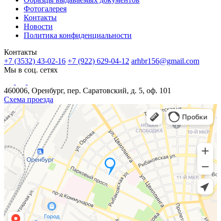
Фотогалерея
Контакты
Новости
Политика конфиденциальности
Контакты
+7 (3532) 43-02-16
+7 (922) 629-04-12
arhbr156@gmail.com
Мы в соц. сетях
460006, Оренбург, пер. Саратовский, д. 5, оф. 101
Схема проезда