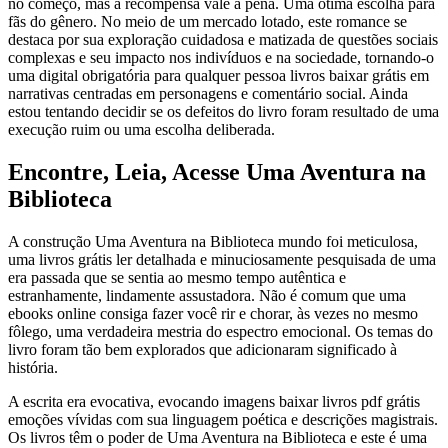
no começo, mas a recompensa vale a pena. Uma ótima escolha para
fãs do gênero. No meio de um mercado lotado, este romance se
destaca por sua exploração cuidadosa e matizada de questões sociais
complexas e seu impacto nos indivíduos e na sociedade, tornando-o
uma digital obrigatória para qualquer pessoa livros baixar grátis em
narrativas centradas em personagens e comentário social. Ainda
estou tentando decidir se os defeitos do livro foram resultado de uma
execução ruim ou uma escolha deliberada.
Encontre, Leia, Acesse Uma Aventura na
Biblioteca
A construção Uma Aventura na Biblioteca mundo foi meticulosa,
uma livros grátis ler detalhada e minuciosamente pesquisada de uma
era passada que se sentia ao mesmo tempo autêntica e
estranhamente, lindamente assustadora. Não é comum que uma
ebooks online consiga fazer você rir e chorar, às vezes no mesmo
fôlego, uma verdadeira mestria do espectro emocional. Os temas do
livro foram tão bem explorados que adicionaram significado à
história.
A escrita era evocativa, evocando imagens baixar livros pdf grátis
emoções vívidas com sua linguagem poética e descrições magistrais.
Os livros têm o poder de Uma Aventura na Biblioteca e este é uma