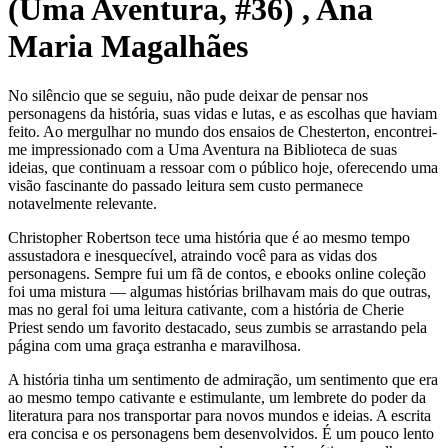
(Uma Aventura, #36) , Ana
Maria Magalhães
No silêncio que se seguiu, não pude deixar de pensar nos
personagens da história, suas vidas e lutas, e as escolhas que haviam
feito. Ao mergulhar no mundo dos ensaios de Chesterton, encontrei-
me impressionado com a Uma Aventura na Biblioteca de suas
ideias, que continuam a ressoar com o público hoje, oferecendo uma
visão fascinante do passado leitura sem custo permanece
notavelmente relevante.
Christopher Robertson tece uma história que é ao mesmo tempo
assustadora e inesquecível, atraindo você para as vidas dos
personagens. Sempre fui um fã de contos, e ebooks online coleção
foi uma mistura — algumas histórias brilhavam mais do que outras,
mas no geral foi uma leitura cativante, com a história de Cherie
Priest sendo um favorito destacado, seus zumbis se arrastando pela
página com uma graça estranha e maravilhosa.
A história tinha um sentimento de admiração, um sentimento que era
ao mesmo tempo cativante e estimulante, um lembrete do poder da
literatura para nos transportar para novos mundos e ideias. A escrita
era concisa e os personagens bem desenvolvidos. É um pouco lento