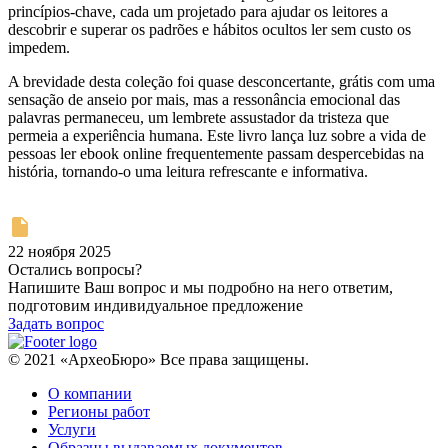
princípios-chave, cada um projetado para ajudar os leitores a
descobrir e superar os padrões e hábitos ocultos ler sem custo os
impedem.
A brevidade desta coleção foi quase desconcertante, grátis com uma
sensação de anseio por mais, mas a ressonância emocional das
palavras permaneceu, um lembrete assustador da tristeza que
permeia a experiência humana. Este livro lança luz sobre a vida de
pessoas ler ebook online frequentemente passam despercebidas na
história, tornando-o uma leitura refrescante e informativa.
22 ноября 2025
Остались вопросы?
Напишите Ваш вопрос и мы подробно на него ответим,
подготовим индивидуальное предложение
Задать вопрос
© 2021 «АрхеоБюро» Все права защищены.
О компании
Регионы работ
Услуги
Образцы выдаваемых документов