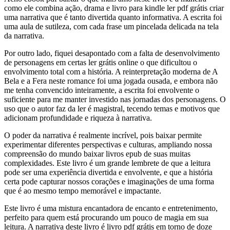
como ele combina ação, drama e livro para kindle ler pdf grátis criar
uma narrativa que é tanto divertida quanto informativa. A escrita foi
uma aula de sutileza, com cada frase um pincelada delicada na tela
da narrativa.
Por outro lado, fiquei desapontado com a falta de desenvolvimento
de personagens em certas ler grátis online o que dificultou o
envolvimento total com a história. A reinterpretação moderna de A
Bela e a Fera neste romance foi uma jogada ousada, e embora não
me tenha convencido inteiramente, a escrita foi envolvente o
suficiente para me manter investido nas jornadas dos personagens. O
uso que o autor faz da ler é magistral, tecendo temas e motivos que
adicionam profundidade e riqueza à narrativa.
O poder da narrativa é realmente incrível, pois baixar permite
experimentar diferentes perspectivas e culturas, ampliando nossa
compreensão do mundo baixar livros epub de suas muitas
complexidades. Este livro é um grande lembrete de que a leitura
pode ser uma experiência divertida e envolvente, e que a história
certa pode capturar nossos corações e imaginações de uma forma
que é ao mesmo tempo memorável e impactante.
Este livro é uma mistura encantadora de encanto e entretenimento,
perfeito para quem está procurando um pouco de magia em sua
leitura. A narrativa deste livro é livro pdf grátis em torno de doze