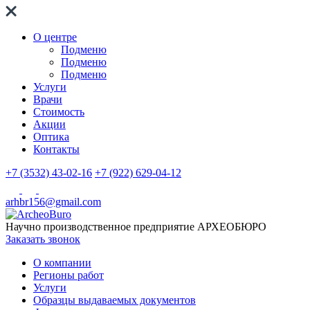
О центре
Подменю
Подменю
Подменю
Услуги
Врачи
Стоимость
Акции
Оптика
Контакты
+7 (3532) 43-02-16
+7 (922) 629-04-12
arhbr156@gmail.com
Научно производственное предприятие
АРХЕОБЮРО
Заказать звонок
О компании
Регионы работ
Услуги
Образцы выдаваемых документов