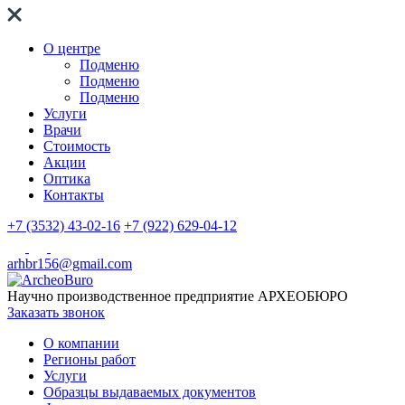
О центре
Подменю
Подменю
Подменю
Услуги
Врачи
Стоимость
Акции
Оптика
Контакты
+7 (3532) 43-02-16
+7 (922) 629-04-12
arhbr156@gmail.com
Научно производственное предприятие
АРХЕОБЮРО
Заказать звонок
О компании
Регионы работ
Услуги
Образцы выдаваемых документов