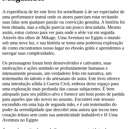
A experiência de ler este livro foi semelhante à de ser espectador de
uma performance teatral onde os atores pareciam estar recitando
suas falas sem qualquer paixão ou convicção genuína. A história foi
bem ritmada, mas a edição parecia um pouco descuidada. Mesmo
assim, estou curioso para ver para onde a série vai em seguida.
Através dos olhos de Mikage, Uma Aventura no Egipto o mundo
sob uma nova luz, e sua história se torna uma poderosa exploração
de como encontramos nosso lugar no ebooks grátis e aprendemos a
navegar suas complexidades.
Os personagens foram bem desenvolvidos e cativantes, suas
motivações e ações sentindo-se profundamente humanas e
intensamente pessoais, um verdadeiro feito em narrativa, um
testemunho do talento e do artesanato do autor. Este livro oferece
uma introdução sólida à Guerra Civil, embora deixe espaço para
uma exploração mais profunda das causas subjacentes. É bem
adequado para seu público-alvo e fornece um bom ponto de partida
para aqueles que são novos no assunto. Encontrei este tesouro
escondido em uma loja de segunda mão, e é um testemunho do
poder da serendipidade que descobri uma autora que tocou meu
coração leitura sem custo sua autenticidade inabalável e fé Uma
Aventura no Egipto