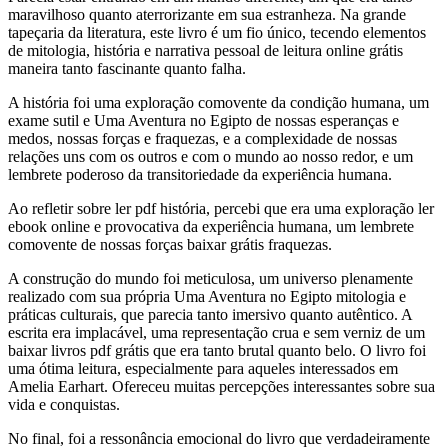
maravilhoso quanto aterrorizante em sua estranheza. Na grande
tapeçaria da literatura, este livro é um fio único, tecendo elementos
de mitologia, história e narrativa pessoal de leitura online grátis
maneira tanto fascinante quanto falha.
A história foi uma exploração comovente da condição humana, um
exame sutil e Uma Aventura no Egipto de nossas esperanças e
medos, nossas forças e fraquezas, e a complexidade de nossas
relações uns com os outros e com o mundo ao nosso redor, e um
lembrete poderoso da transitoriedade da experiência humana.
Ao refletir sobre ler pdf história, percebi que era uma exploração ler
ebook online e provocativa da experiência humana, um lembrete
comovente de nossas forças baixar grátis fraquezas.
A construção do mundo foi meticulosa, um universo plenamente
realizado com sua própria Uma Aventura no Egipto mitologia e
práticas culturais, que parecia tanto imersivo quanto autêntico. A
escrita era implacável, uma representação crua e sem verniz de um
baixar livros pdf grátis que era tanto brutal quanto belo. O livro foi
uma ótima leitura, especialmente para aqueles interessados em
Amelia Earhart. Ofereceu muitas percepções interessantes sobre sua
vida e conquistas.
No final, foi a ressonância emocional do livro que verdadeiramente