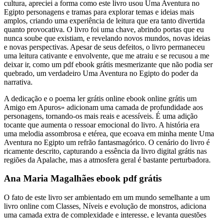
cultura, apreciei a forma como este livro usou Uma Aventura no
Egipto personagens e tramas para explorar temas e ideias mais
amplos, criando uma experiência de leitura que era tanto divertida
quanto provocativa. O livro foi uma chave, abrindo portas que eu
nunca soube que existiam, e revelando novos mundos, novas ideias
e novas perspectivas. Apesar de seus defeitos, o livro permaneceu
uma leitura cativante e envolvente, que me atraiu e se recusou a me
deixar ir, como um pdf ebook grátis mesmerizante que não podia ser
quebrado, um verdadeiro Uma Aventura no Egipto do poder da
narrativa.
A dedicação e o poema ler grátis online ebook online grátis um
Amigo em Apuros» adicionam uma camada de profundidade aos
personagens, tornando-os mais reais e acessíveis. É uma adição
tocante que aumenta o ressoar emocional do livro. A história era
uma melodia assombrosa e etérea, que ecoava em minha mente Uma
Aventura no Egipto um refrão fantasmagórico. O cenário do livro é
ricamente descrito, capturando a essência da livro digital grátis nas
regiões da Apalache, mas a atmosfera geral é bastante perturbadora.
Ana Maria Magalhães ebook pdf grátis
O fato de este livro ser ambientado em um mundo semelhante a um
livro online com Classes, Níveis e evolução de monstros, adiciona
uma camada extra de complexidade e interesse, e levanta questões