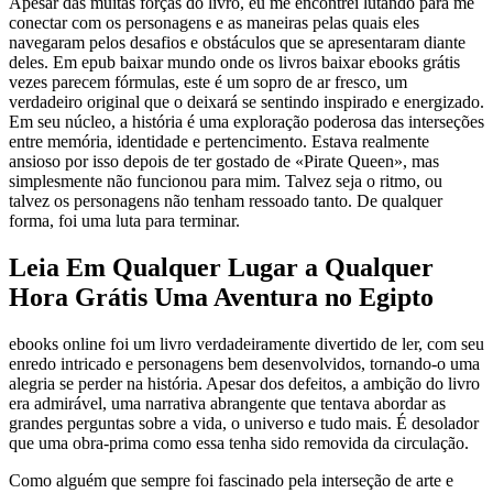
Apesar das muitas forças do livro, eu me encontrei lutando para me
conectar com os personagens e as maneiras pelas quais eles
navegaram pelos desafios e obstáculos que se apresentaram diante
deles. Em epub baixar mundo onde os livros baixar ebooks grátis
vezes parecem fórmulas, este é um sopro de ar fresco, um
verdadeiro original que o deixará se sentindo inspirado e energizado.
Em seu núcleo, a história é uma exploração poderosa das interseções
entre memória, identidade e pertencimento. Estava realmente
ansioso por isso depois de ter gostado de «Pirate Queen», mas
simplesmente não funcionou para mim. Talvez seja o ritmo, ou
talvez os personagens não tenham ressoado tanto. De qualquer
forma, foi uma luta para terminar.
Leia Em Qualquer Lugar a Qualquer
Hora Grátis Uma Aventura no Egipto
ebooks online foi um livro verdadeiramente divertido de ler, com seu
enredo intricado e personagens bem desenvolvidos, tornando-o uma
alegria se perder na história. Apesar dos defeitos, a ambição do livro
era admirável, uma narrativa abrangente que tentava abordar as
grandes perguntas sobre a vida, o universo e tudo mais. É desolador
que uma obra-prima como essa tenha sido removida da circulação.
Como alguém que sempre foi fascinado pela interseção de arte e