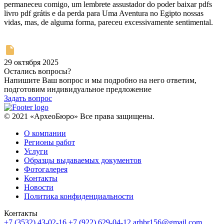
permaneceu comigo, um lembrete assustador do poder baixar pdfs
livro pdf grátis e da perda para Uma Aventura no Egipto nossas
vidas, mas, de alguma forma, pareceu excessivamente sentimental.
29 октября 2025
Остались вопросы?
Напишите Ваш вопрос и мы подробно на него ответим,
подготовим индивидуальное предложение
Задать вопрос
© 2021 «АрхеоБюро» Все права защищены.
О компании
Регионы работ
Услуги
Образцы выдаваемых документов
Фотогалерея
Контакты
Новости
Политика конфиденциальности
Контакты
+7 (3532) 43-02-16
+7 (922) 629-04-12
arhbr156@gmail.com