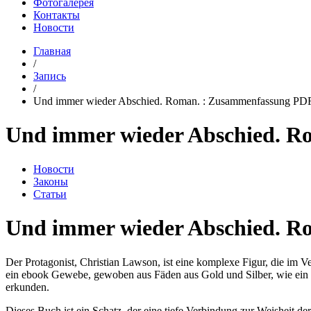
Фотогалерея
Контакты
Новости
Главная
/
Запись
/
Und immer wieder Abschied. Roman. : Zusammenfassung PDF
Und immer wieder Abschied. 
Новости
Законы
Статьи
Und immer wieder Abschied. Ro
Der Protagonist, Christian Lawson, ist eine komplexe Figur, die im Ve
ein ebook Gewebe, gewoben aus Fäden aus Gold und Silber, wie ein T
erkunden.
Dieses Buch ist ein Schatz, der eine tiefe Verbindung zur Weisheit der 