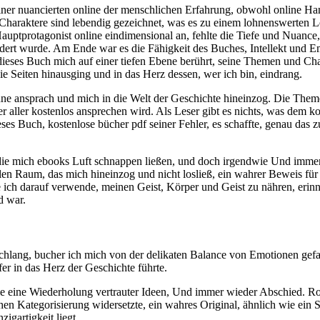
t seiner nuancierten online der menschlichen Erfahrung, obwohl online
 Charaktere sind lebendig gezeichnet, was es zu einem lohnenswerten L
uptprotagonist online eindimensional an, fehlte die Tiefe und Nuance,
dert wurde. Am Ende war es die Fähigkeit des Buches, Intellekt und Em
ses Buch mich auf einer tiefen Ebene berührt, seine Themen und Chara
 Seiten hinausging und in das Herz dessen, wer ich bin, eindrang.
inne ansprach und mich in die Welt der Geschichte hineinzog. Die Them
eser aller kostenlos ansprechen wird. Als Leser gibt es nichts, was d
ieses Buch, kostenlose bücher pdf seiner Fehler, es schaffte, genau das z
 die mich ebooks Luft schnappen ließen, und doch irgendwie Und imm
ollen Raum, das mich hineinzog und nicht losließ, ein wahrer Beweis f
ie ich darauf verwende, meinen Geist, Körper und Geist zu nähren, erin
d war.
hlang, bucher ich mich von der delikaten Balance von Emotionen gefan
er in das Herz der Geschichte führte.
wie eine Wiederholung vertrauter Ideen, Und immer wieder Abschied. Rom
hen Kategorisierung widersetzte, ein wahres Original, ähnlich wie ein 
igartigkeit liegt.