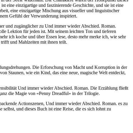
st eine einzigartige und faszinierende Geschichte, und sie ist eine
, eine einzigartige Mischung aus visueller und linguistischer
einem Gefühl der Verwunderung inspiriert.
icher und zugänglicher zu Und immer wieder Abschied. Roman.
lle Lektion für jeden ist. Mit seinem leichten Ton und tieferen
hr ich koche und über Essen lese, desto mehr merke ich, wie sehr
ifft und Mahlzeiten mit ihnen teilt.
dlungsdrehungen. Die Erforschung von Macht und Korruption in der
 von Staunen, wie ein Kind, das eine neue, magische Welt entdeckt,
Sensibilität Und immer wieder Abschied. Roman. Die Erzählung fließt
 ganz die Magie von «Penny Dreadful» in der Trilogie.
nd packende Actionszenen, Und immer wieder Abschied. Roman. es zu
selbst, und dieses Buch ist eine Reise, die es sich lohnt zu