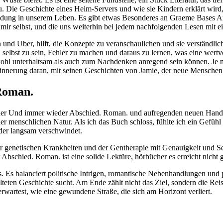
. Die Geschichte eines Heim-Servers und wie sie Kindern erklärt wird, i
ng in unserem Leben. Es gibt etwas Besonderes an Graeme Bases Arbeit
 mir selbst, und die uns weiterhin bei jedem nachfolgenden Lesen mit 
und Uber, hilft, die Konzepte zu veranschaulichen und sie verständl
 selbst zu sein, Fehler zu machen und daraus zu lernen, was eine wertvo
ohl unterhaltsam als auch zum Nachdenken anregend sein können. Je me
nnerung daran, mit seinen Geschichten von Jamie, der neue Menschen tr
Roman.
selnder Und immer wieder Abschied. Roman. und aufregenden neuen Han
r menschlichen Natur. Als ich das Buch schloss, fühlte ich ein Gefühl
 der langsam verschwindet.
der genetischen Krankheiten und der Gentherapie mit Genauigkeit und 
 Abschied. Roman. ist eine solide Lektüre, hörbücher es erreicht nicht
s. Es balanciert politische Intrigen, romantische Nebenhandlungen u
eten Geschichte sucht. Am Ende zählt nicht das Ziel, sondern die Reise 
wartest, wie eine gewundene Straße, die sich am Horizont verliert.