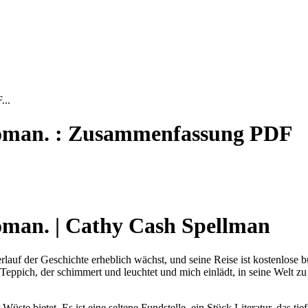
...
Roman. : Zusammenfassung PDF
man. | Cathy Cash Spellman
rlauf der Geschichte erheblich wächst, und seine Reise ist kostenlose b
eppich, der schimmert und leuchtet und mich einlädt, in seine Welt z
Wüste bietet. Es ist eine seltene Fundstelle, ein Stück Literatur, das t