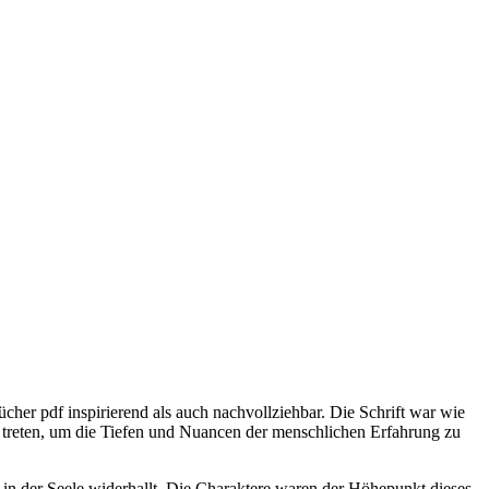
ücher pdf inspirierend als auch nachvollziehbar. Die Schrift war wie
u treten, um die Tiefen und Nuancen der menschlichen Erfahrung zu
ief in der Seele widerhallt. Die Charaktere waren der Höhepunkt dieses