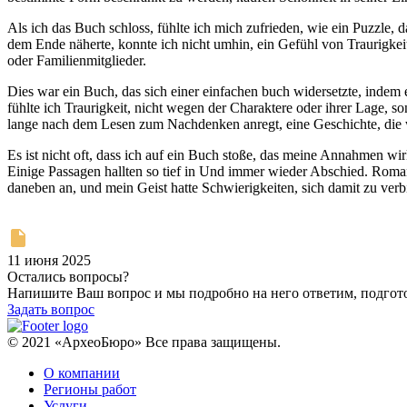
Als ich das Buch schloss, fühlte ich mich zufrieden, wie ein Puzzle, 
dem Ende näherte, konnte ich nicht umhin, ein Gefühl von Traurigkeit
oder Familienmitglieder.
Dies war ein Buch, das sich einer einfachen buch widersetzte, indem 
fühlte ich Traurigkeit, nicht wegen der Charaktere oder ihrer Lage, 
lange nach dem Lesen zum Nachdenken anregt, eine Geschichte, die wi
Es ist nicht oft, dass ich auf ein Buch stoße, das meine Annahmen wi
Einige Passagen hallten so tief in Und immer wieder Abschied. Roman
daneben an, und mein Geist hatte Schwierigkeiten, sich damit zu ver
11 июня 2025
Остались вопросы?
Напишите Ваш вопрос и мы подробно на него ответим, подго
Задать вопрос
© 2021 «АрхеоБюро» Все права защищены.
О компании
Регионы работ
Услуги