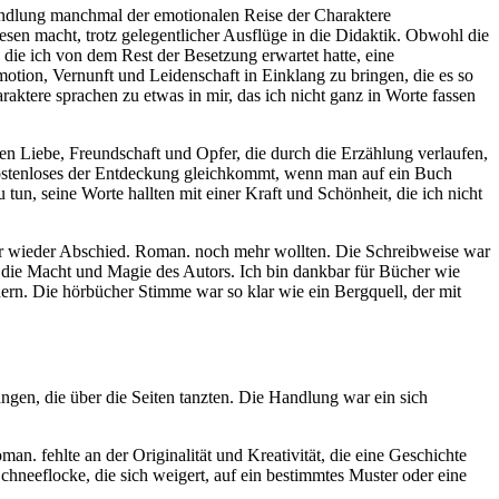
 Handlung manchmal der emotionalen Reise der Charaktere
esen macht, trotz gelegentlicher Ausflüge in die Didaktik. Obwohl die
 die ich von dem Rest der Besetzung erwartet hatte, eine
otion, Vernunft und Leidenschaft in Einklang zu bringen, die es so
ktere sprachen zu etwas in mir, das ich nicht ganz in Worte fassen
en Liebe, Freundschaft und Opfer, die durch die Erzählung verlaufen,
em kostenloses der Entdeckung gleichkommt, wenn man auf ein Buch
u tun, seine Worte hallten mit einer Kraft und Schönheit, die ich nicht
er wieder Abschied. Roman. noch mehr wollten. Die Schreibweise war
ür die Macht und Magie des Autors. Ich bin dankbar für Bücher wie
nern. Die hörbücher Stimme war so klar wie ein Bergquell, der mit
gen, die über die Seiten tanzten. Die Handlung war ein sich
an. fehlte an der Originalität und Kreativität, die eine Geschichte
Schneeflocke, die sich weigert, auf ein bestimmtes Muster oder eine