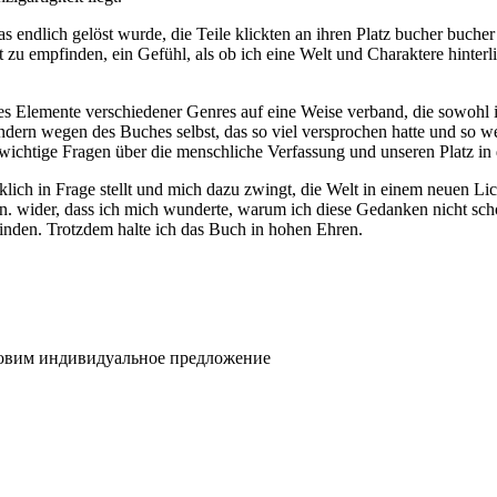
das endlich gelöst wurde, die Teile klickten an ihren Platz bucher buch
 zu empfinden, ein Gefühl, als ob ich eine Welt und Charaktere hinterl
es Elemente verschiedener Genres auf eine Weise verband, die sowohl i
sondern wegen des Buches selbst, das so viel versprochen hatte und so
chtige Fragen über die menschliche Verfassung und unseren Platz in d
rklich in Frage stellt und mich dazu zwingt, die Welt in einem neuen L
. wider, dass ich mich wunderte, warum ich diese Gedanken nicht schon
binden. Trotzdem halte ich das Buch in hohen Ehren.
товим индивидуальное предложение