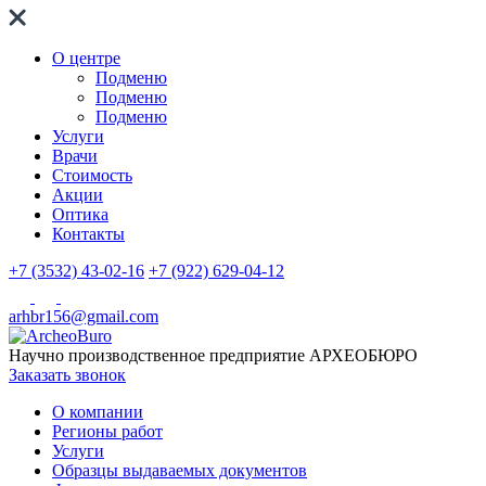
О центре
Подменю
Подменю
Подменю
Услуги
Врачи
Стоимость
Акции
Оптика
Контакты
+7 (3532) 43-02-16
+7 (922) 629-04-12
arhbr156@gmail.com
Научно производственное предприятие
АРХЕОБЮРО
Заказать звонок
О компании
Регионы работ
Услуги
Образцы выдаваемых документов