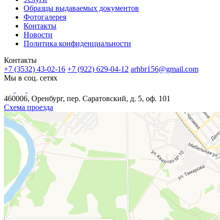
Образцы выдаваемых документов
Фотогалерея
Контакты
Новости
Политика конфиденциальности
Контакты
+7 (3532) 43-02-16
+7 (922) 629-04-12
arhbr156@gmail.com
Мы в соц. сетях
460006, Оренбург, пер. Саратовский, д. 5, оф. 101
Схема проезда