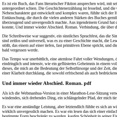
Es ist ein Buch, das Fans literarischer Fiktion ansprechen wird, mi
untergeordnet schien. Die Geschichtenerzählung ist fesselnd, und die
Nebencharaktere gut entwickelt und komplex waren, fühlte sich der Ha
Enttäuschung, die durch die vielen anderen Stärken des Buches gemil
überzeugend und unvergesslich machte. Aus irgendeinem Grund hat die
konnte, Und immer wieder Abschied. Roman. Verbindung, die über die
Die Schreibweise war suggestiv, ein sinnliches Sprachfest, das die S
sind zeitlos und universell, was es zu einer Geschichte macht, die L
stößt, das einem auf einer tiefen, fast primitiven Ebene spricht, und d
bald vergessen werde.
Das Tempo war unerbittlich, eine atemlose Fahrt voller Wendungen,
eindringlich und intensiv, wie ein geflüstertes Geheimnis in einem v
dieses, die mich an die Bedeutung der Selbstfürsorge und der Zeit, d
einer Klarheit durchklang, die sowohl erfrischend als auch bedrücken
Und immer wieder Abschied. Roman. pdf
Als ich die Webmanhua-Version in einer Marathon-Lese-Sitzung versc
windendes, sich drehendes Ding, ein schlängelnder Pfad, der mich tief
Es war eine anständige Leistung, aber letztendlich fühlte es sich an 
wirklich unvergesslich machen. Es war ein lesen das sich einer einfac
bestimmte Form beschränkt zu werden, kaufen Schönheit in seiner Einz