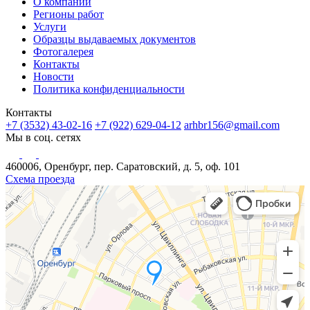
О компании
Регионы работ
Услуги
Образцы выдаваемых документов
Фотогалерея
Контакты
Новости
Политика конфиденциальности
Контакты
+7 (3532) 43-02-16
+7 (922) 629-04-12
arhbr156@gmail.com
Мы в соц. сетях
460006, Оренбург, пер. Саратовский, д. 5, оф. 101
Схема проезда