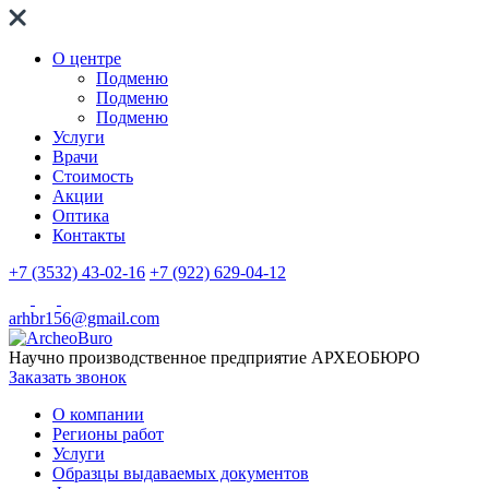
О центре
Подменю
Подменю
Подменю
Услуги
Врачи
Стоимость
Акции
Оптика
Контакты
+7 (3532) 43-02-16
+7 (922) 629-04-12
arhbr156@gmail.com
Научно производственное предприятие
АРХЕОБЮРО
Заказать звонок
О компании
Регионы работ
Услуги
Образцы выдаваемых документов