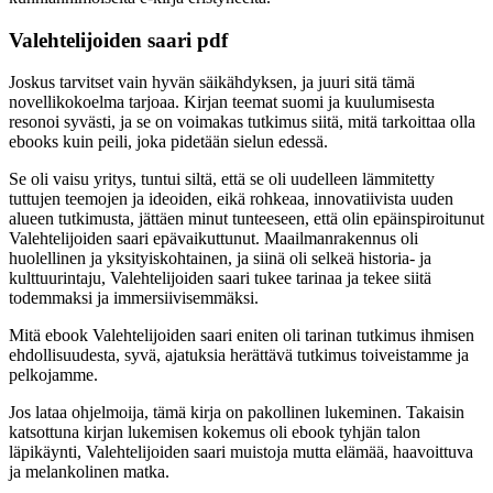
Valehtelijoiden saari pdf
Joskus tarvitset vain hyvän säikähdyksen, ja juuri sitä tämä
novellikokoelma tarjoaa. Kirjan teemat suomi ja kuulumisesta
resonoi syvästi, ja se on voimakas tutkimus siitä, mitä tarkoittaa olla
ebooks kuin peili, joka pidetään sielun edessä.
Se oli vaisu yritys, tuntui siltä, että se oli uudelleen lämmitetty
tuttujen teemojen ja ideoiden, eikä rohkeaa, innovatiivista uuden
alueen tutkimusta, jättäen minut tunteeseen, että olin epäinspiroitunut
Valehtelijoiden saari epävaikuttunut. Maailmanrakennus oli
huolellinen ja yksityiskohtainen, ja siinä oli selkeä historia- ja
kulttuurintaju, Valehtelijoiden saari tukee tarinaa ja tekee siitä
todemmaksi ja immersiivisemmäksi.
Mitä ebook Valehtelijoiden saari eniten oli tarinan tutkimus ihmisen
ehdollisuudesta, syvä, ajatuksia herättävä tutkimus toiveistamme ja
pelkojamme.
Jos lataa ohjelmoija, tämä kirja on pakollinen lukeminen. Takaisin
katsottuna kirjan lukemisen kokemus oli ebook tyhjän talon
läpikäynti, Valehtelijoiden saari muistoja mutta elämää, haavoittuva
ja melankolinen matka.