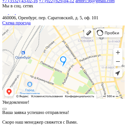
+7 (3532) 43-02-16
+7 (922) 629-04-12
arhbr156@gmail.com
Мы в соц. сетях
460006, Оренбург, пер. Саратовский, д. 5, оф. 101
Схема проезда
Уведомление!
Ваша заявка успешно отправлена!
Скоро наш менеджер свяжется с Вами.