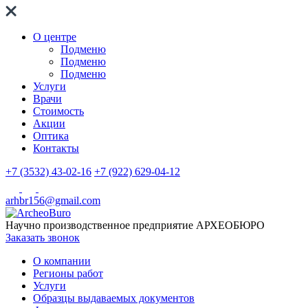
О центре
Подменю
Подменю
Подменю
Услуги
Врачи
Стоимость
Акции
Оптика
Контакты
+7 (3532) 43-02-16
+7 (922) 629-04-12
arhbr156@gmail.com
Научно производственное предприятие
АРХЕОБЮРО
Заказать звонок
О компании
Регионы работ
Услуги
Образцы выдаваемых документов