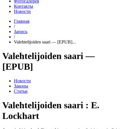
Фотогалерея
Контакты
Новости
Главная
/
Запись
/
Valehtelijoiden saari — [EPUB]...
Valehtelijoiden saari —
[EPUB]
Новости
Законы
Статьи
Valehtelijoiden saari : E.
Lockhart