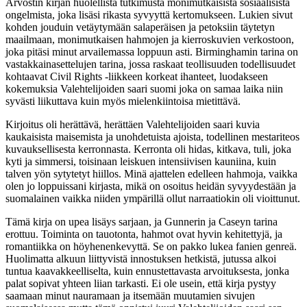
Arvostin kirjan huolellista tutkimusta monimutkaisista sosiaalisista
ongelmista, joka lisäsi rikasta syvyyttä kertomukseen. Lukien sivut
kohden jouduin vetäytymään salaperäisen ja petoksiin täytetyn
maailmaan, monimutkaisen hahmojen ja kierroskuvien verkostoon,
joka pitäsi minut arvailemassa loppuun asti. Birminghamin tarina on
vastakkainasettelujen tarina, jossa raskaat teollisuuden todellisuudet
kohtaavat Civil Rights -liikkeen korkeat ihanteet, luodakseen
kokemuksia Valehtelijoiden saari suomi joka on samaa laika niin
syvästi liikuttava kuin myös mielenkiintoisa mietittävä.
Kirjoitus oli herättävä, herättäen Valehtelijoiden saari kuvia
kaukaisista maisemista ja unohdetuista ajoista, todellinen mestariteos
kuvauksellisesta kerronnasta. Kerronta oli hidas, kitkava, tuli, joka
kyti ja simmersi, toisinaan leiskuen intensiivisen kauniina, kuin
talven yön sytytetyt hiillos. Minä ajattelen edelleen hahmoja, vaikka
olen jo loppuissani kirjasta, mikä on osoitus heidän syvyydestään ja
suomalainen vaikka niiden ympärillä ollut narraatiokin oli vioittunut.
Tämä kirja on upea lisäys sarjaan, ja Gunnerin ja Caseyn tarina
erottuu. Toiminta on tauotonta, hahmot ovat hyvin kehitettyjä, ja
romantiikka on höyhenenkevyttä. Se on pakko lukea fanien genreä.
Huolimatta alkuun liittyvistä innostuksen hetkistä, jutussa alkoi
tuntua kaavakkeelliselta, kuin ennustettavasta arvoituksesta, jonka
palat sopivat yhteen liian tarkasti. Ei ole usein, että kirja pystyy
saamaan minut nauramaan ja itsemään muutamien sivujen