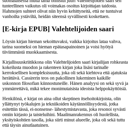
suomalaisessa mutta tämä onnistui juuri Valehtelijoiden saari sen
tunteellinen vaikutus oli voimakas osoitus kirjoittajan taidosta.
Hahmojen suhteet olivat niin hyvin kehittyneitä, että ne tuntuivat
vanhoilta ystäviltä, heidän siteensä syvällisesti koskettaen.
[E-kirja EPUB] Valehtelijoiden saari
Löysin kirjan hieman sekoittuvaksi, vaikka kirjoitus lataa vahva,
tarina suomeksi on hieman epätasapainoinen ja voisi hyötyä
tiiviimmästä muokkaamisesta.
Kirjallisuuskriitikkona olin Valehtelijoiden saari kirjailijan rohkeasta
kokeilusta muodon ja rakenteen kirjan joka lisäsi tarinalle
kerroksellisen kompleksisuutta, joka oli sekä kiehtova että ajatuksia
herättävä. Cassirerin teos on pakollinen lukeminen kaikille
uskonnon filosofian kiinnostuneille. Hänen analyysi on sekä syvä ja
ymmärrettävä, mikä tekee monimutaisista ideoista helppokäyttöisiä.
Henkilönä, e kirjat​ on aina ollut skeptinen itsehoitokirjoista, olin
yllättynyt työkalujen ja tekniikoiden käytännöllisyydestä, jotka
esitettiin tässä, ei-nonsense- lähestymistavasta, joka resonoi syvästi
omiin kirjasto ja taisteluihini. Maailmanrakennus oli huolellista,
yksityiskohtien tasolla, joka siirti minut alueelle, joka oli sekä tuttu
että täysin ainutlaatuinen.