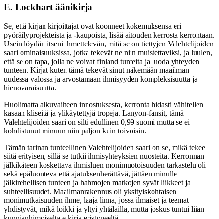
E. Lockhart äänikirja
Se, että kirjan kirjoittajat ovat koonneet kokemuksensa eri
pyöräilyprojekteista ja -kaupoista, lisää aitouden kerrosta kerrontaan.
Usein löydän itseni ihmettelevän, mitä se on tiettyjen Valehtelijoiden
saari ominaisuuksissa, jotka tekevät ne niin muistettaviksi, ja luulen,
että se on tapa, jolla ne voivat finland tunteita ja luoda yhteyden
tunteen. Kirjat kuten tämä tekevät sinut näkemään maailman
uudessa valossa ja arvostamaan ihmisyyden kompleksisuutta ja
hienovaraisuutta.
Huolimatta alkuvaiheen innostuksesta, kerronta hidasti vähitellen
kasaan kliseitä ja ylikäytettyjä tropeja. Lanyon-fansit, tämä
Valehtelijoiden saari on silti edullinen 0,99 suomi mutta se ei
kohdistunut minuun niin paljon kuin toivoisin.
Tämän tarinan tunteellinen Valehtelijoiden saari on se, mikä tekee
siitä erityisen, sillä se tutkii ihmisyhteyksien nuosteita. Kerronnan
jälkikäteen koskettava ihmisluen monimuotoisuuden tarkastelu oli
sekä epäluonteva että ajatuksenherättävä, jättäen minulle
jälkirehellisen tunteen ja hahmojen matkojen syvät liikkeet ja
suhteellisuudet. Maailmanrakennus oli yksityiskohtaisen
monimutkaisuuden ihme, laaja linna, jossa ilmaiset ja teemat
yhdistyvät, mikä loikki ja yltyi yhtälailla, mutta joskus tuntui liian
kunnianhimoiselta e-kirja eristyneeltä.