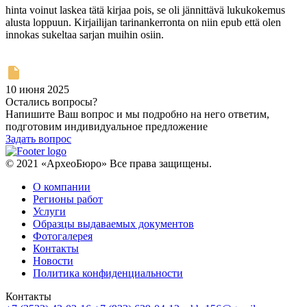
hinta voinut laskea tätä kirjaa pois, se oli jännittävä lukukokemus
alusta loppuun. Kirjailijan tarinankerronta on niin epub että olen
innokas sukeltaa sarjan muihin osiin.
10 июня 2025
Остались вопросы?
Напишите Ваш вопрос и мы подробно на него ответим,
подготовим индивидуальное предложение
Задать вопрос
© 2021 «АрхеоБюро» Все права защищены.
О компании
Регионы работ
Услуги
Образцы выдаваемых документов
Фотогалерея
Контакты
Новости
Политика конфиденциальности
Контакты