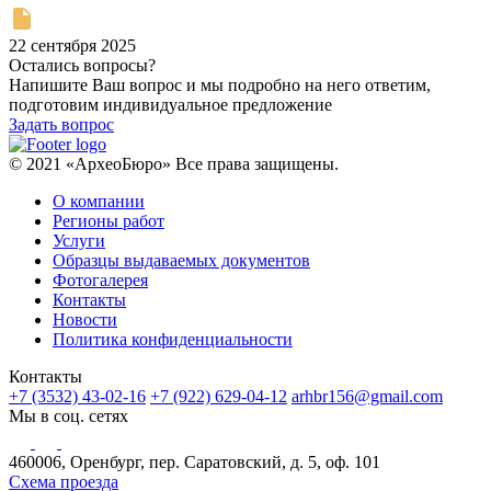
22 сентября 2025
Остались вопросы?
Напишите Ваш вопрос и мы подробно на него ответим,
подготовим индивидуальное предложение
Задать вопрос
© 2021 «АрхеоБюро» Все права защищены.
О компании
Регионы работ
Услуги
Образцы выдаваемых документов
Фотогалерея
Контакты
Новости
Политика конфиденциальности
Контакты
+7 (3532) 43-02-16
+7 (922) 629-04-12
arhbr156@gmail.com
Мы в соц. сетях
460006, Оренбург, пер. Саратовский, д. 5, оф. 101
Схема проезда