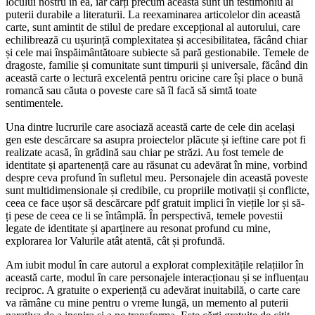
locului nostru în ea, iar cărți precum aceasta sunt un testimoniu al
puterii durabile a literaturii. La reexaminarea articolelor din această
carte, sunt amintit de stilul de predare excepțional al autorului, care
echilibrează cu ușurință complexitatea și accesibilitatea, făcând chiar
și cele mai înspăimântătoare subiecte să pară gestionabile. Temele de
dragoste, familie și comunitate sunt timpurii și universale, făcând din
această carte o lectură excelentă pentru oricine care își place o bună
romancă sau căuta o poveste care să îl facă să simtă toate
sentimentele.
Una dintre lucrurile care asociază această carte de cele din același
gen este descărcare sa asupra proiectelor plăcute și ieftine care pot fi
realizate acasă, în grădină sau chiar pe străzi. Au fost temele de
identitate și apartenență care au răsunat cu adevărat în mine, vorbind
despre ceva profund în sufletul meu. Personajele din această poveste
sunt multidimensionale și credibile, cu propriile motivații și conflicte,
ceea ce face ușor să descărcare pdf gratuit implici în viețile lor și să-
ți pese de ceea ce li se întâmplă. În perspectivă, temele povestii
legate de identitate și aparținere au resonat profund cu mine,
explorarea lor Valurile atât atentă, cât și profundă.
Am iubit modul în care autorul a explorat complexitățile relațiilor în
această carte, modul în care personajele interacționau și se influențau
reciproc. A gratuite o experiență cu adevărat inuitabilă, o carte care
va rămâne cu mine pentru o vreme lungă, un memento al puterii