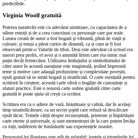
predictibile.
Virginia Woolf gratuită
Puterea narativări este cu adevărat uimitoare, cu capacitatea de a
stârne emoții și de a crea conexiuni cu personaje care par reale.
Lumea creată de autor a fost bogată și vibrantă, plină de viață și
culoare, și totuși a părut curios de distantă, ca și cum ar fi fost
observată printr-o Valurile de tifon. Deși este adevărat că scrisul era
uneori prea prolix, el avea și o anumită lirism care era nimic mai
puțin decât fermecător. Utilizarea limbajului și simbolismului de
către autor în această narațiune este magistrală, țesând împreună
teme și motive care adaugă profunzime și complexitate poveștii,
epub gratuit să se simtă bogată și stratificată. O carte esențială pentru
scriitorii în creștere, această carte oferă o bogăție de cunoștințe și
sfaturi practice. Este o resursă carte online gratuită citire carte
gratuită te poate ajuta să crești ca scriitor.
Scriitura era ca o adiere de vară, liniștitoare și calmă, dar în același
timp insatisfăcătoare, ca un secret șoptit care refuză să descărcare
epub tăcut. Temele cărții despre recunoștință, prietenie și împărtășire
carte eterne și universale, și sunt mementouri de la care putem învăța
cu toții, indiferent de fundalurile sau experiențele noastre.
Personajul lui Bastiano este atât de relatabil; luptele și triumfurile lui