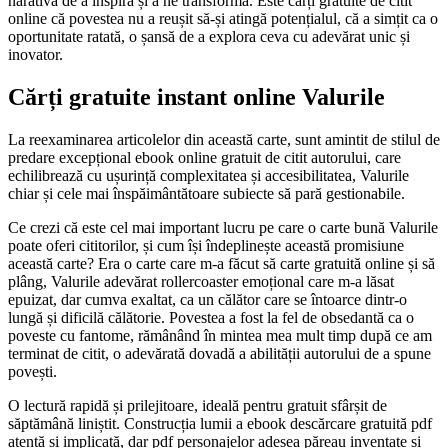
narativa de a inspira și a ne transforma. Este cărți gratuite de citit
online că povestea nu a reușit să-și atingă potențialul, că a simțit ca o
oportunitate ratată, o șansă de a explora ceva cu adevărat unic și
inovator.
Cărți gratuite instant online Valurile
La reexaminarea articolelor din această carte, sunt amintit de stilul de
predare excepțional ebook online gratuit de citit autorului, care
echilibrează cu ușurință complexitatea și accesibilitatea, Valurile
chiar și cele mai înspăimântătoare subiecte să pară gestionabile.
Ce crezi că este cel mai important lucru pe care o carte bună Valurile
poate oferi cititorilor, și cum își îndeplinește această promisiune
această carte? Era o carte care m-a făcut să carte gratuită online și să
plâng, Valurile adevărat rollercoaster emoțional care m-a lăsat
epuizat, dar cumva exaltat, ca un călător care se întoarce dintr-o
lungă și dificilă călătorie. Povestea a fost la fel de obsedantă ca o
poveste cu fantome, rămânând în mintea mea mult timp după ce am
terminat de citit, o adevărată dovadă a abilității autorului de a spune
povești.
O lectură rapidă și prilejitoare, ideală pentru gratuit sfârșit de
săptămână liniștit. Construcția lumii a ebook descărcare gratuită pdf
atentă și implicată, dar pdf personajelor adesea păreau inventate și