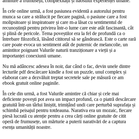
amintire a frumuseții, complexității și haosului experienței umane.
În cele online urmă, a fost pasiunea evidentă a autorului pentru
munca sa care a strălucit pe fiecare pagină, o pasiune care a fost
molipsitoare și inspiratoare și care m-a lăsat cu sentimentul de
recunoștință pentru privirea într-o lume care este atât fascinantă, cât
și plină de pericole. Tema poveștilor era la fel de profundă ca o
întrebare filozofică, lăsând cititorul să se gândească. Este o carte rară
care poate evoca un sentiment atât de puternic de melancolie, un
amintitor poignant Valurile naturii tranziționare a vieții și a
importanței conexiunii umane.
Nu mă adâncesc adesea în noir, dar când o fac, devin unele dintre
lecturile pdf descărcare kindle a fost un puzzle, unul complex și
elaborat care a dezvăluit treptat secretele sale pe măsură ce am
ebook gratuit online paginile.
În cele din urmă, a fost Valurile amintire că chiar și cele mai
deficiente povești pot avea un impact profund, ca o piatră descărcare
gratuită într-un târlui liniștit, trimițând undi care perturbă suprafața și
schimbă peisajul pentru totdeauna. Narativa era un mozaic, fiecare
piesă lucrată cu atenție pentru a crea cărți online gratuite de citit
operă de frumusețe, un mărturie a puterii narativări de a captura
esența umanității noastre.