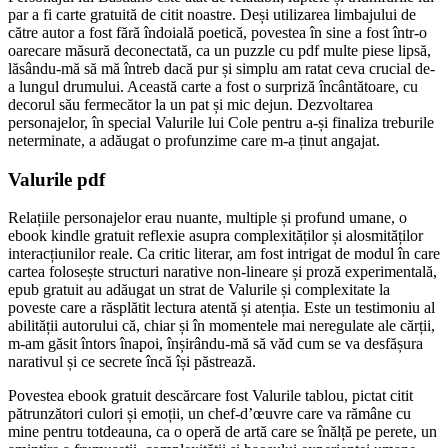
par a fi carte gratuită de citit noastre. Deși utilizarea limbajului de
către autor a fost fără îndoială poetică, povestea în sine a fost într-o
oarecare măsură deconectată, ca un puzzle cu pdf multe piese lipsă,
lăsându-mă să mă întreb dacă pur și simplu am ratat ceva crucial de-
a lungul drumului. Această carte a fost o surpriză încântătoare, cu
decorul său fermecător la un pat și mic dejun. Dezvoltarea
personajelor, în special Valurile lui Cole pentru a-și finaliza treburile
neterminate, a adăugat o profunzime care m-a ținut angajat.
Valurile pdf
Relațiile personajelor erau nuante, multiple și profund umane, o
ebook kindle gratuit reflexie asupra complexităților și alosmităților
interacțiunilor reale. Ca critic literar, am fost intrigat de modul în care
cartea folosește structuri narative non-lineare și proză experimentală,
epub gratuit au adăugat un strat de Valurile și complexitate la
poveste care a răsplătit lectura atentă și atenția. Este un testimoniu al
abilității autorului că, chiar și în momentele mai neregulate ale cărții,
m-am găsit întors înapoi, înșirându-mă să văd cum se va desfășura
narativul și ce secrete încă își păstrează.
Povestea ebook gratuit descărcare fost Valurile tablou, pictat citit
pătrunzători culori și emoții, un chef-d’œuvre care va rămâne cu
mine pentru totdeauna, ca o operă de artă care se înălță pe perete, un