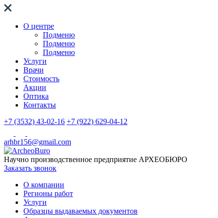
О центре
Подменю
Подменю
Подменю
Услуги
Врачи
Стоимость
Акции
Оптика
Контакты
+7 (3532) 43-02-16
+7 (922) 629-04-12
arhbr156@gmail.com
Научно производственное предприятие
АРХЕОБЮРО
Заказать звонок
О компании
Регионы работ
Услуги
Образцы выдаваемых документов