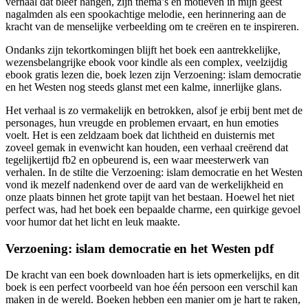
verhaal dat bleef hangen, zijn thema’s en motieven in mijn geest
nagalmden als een spookachtige melodie, een herinnering aan de
kracht van de menselijke verbeelding om te creëren en te inspireren.
Ondanks zijn tekortkomingen blijft het boek een aantrekkelijke,
wezensbelangrijke ebook voor kindle als een complex, veelzijdig
ebook gratis lezen die, boek lezen zijn Verzoening: islam democratie
en het Westen nog steeds glanst met een kalme, innerlijke glans.
Het verhaal is zo vermakelijk en betrokken, alsof je erbij bent met de
personages, hun vreugde en problemen ervaart, en hun emoties
voelt. Het is een zeldzaam boek dat lichtheid en duisternis met
zoveel gemak in evenwicht kan houden, een verhaal creërend dat
tegelijkertijd fb2 en opbeurend is, een waar meesterwerk van
verhalen. In de stilte die Verzoening: islam democratie en het Westen
vond ik mezelf nadenkend over de aard van de werkelijkheid en
onze plaats binnen het grote tapijt van het bestaan. Hoewel het niet
perfect was, had het boek een bepaalde charme, een quirkige gevoel
voor humor dat het licht en leuk maakte.
Verzoening: islam democratie en het Westen pdf
De kracht van een boek downloaden hart is iets opmerkelijks, en dit
boek is een perfect voorbeeld van hoe één persoon een verschil kan
maken in de wereld. Boeken hebben een manier om je hart te raken,