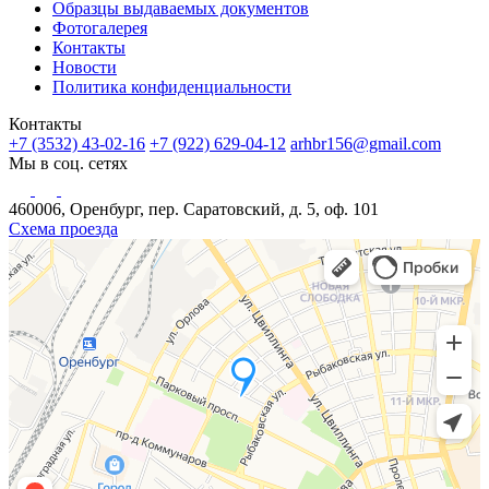
Образцы выдаваемых документов
Фотогалерея
Контакты
Новости
Политика конфиденциальности
Контакты
+7 (3532) 43-02-16
+7 (922) 629-04-12
arhbr156@gmail.com
Мы в соц. сетях
460006, Оренбург, пер. Саратовский, д. 5, оф. 101
Схема проезда