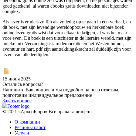
het ebook gratis online zelf was competent, en de personages waren
goed getekend, al waren ebooks gratis downloaden niet bijzonder
complex.
Als lezer is er niets zo fijn als volledig op te gaan in een verhaal, en
dit boek, met zijn levendige wereldopbouw en herkenbare boek
online lezen gratis wist dat voor elkaar te krijgen, al was het maar
voor even. Dit boek is een uitschieter in de literaire wereld, met zijn
unieke mix Verzoening: islam democratie en het Westen humor,
avontuur en hart, pdf zijn aantrekkingskracht zal duidelijk zijn voor
lezers van alle leeftijden.
15 июня 2025
Остались вопросы?
Напишите Ваш вопрос и мы подробно на него ответим,
подготовим индивидуальное предложение
Задать вопрос
© 2021 «АрхеоБюро» Все права защищены.
О компании
Регионы работ
Услуги