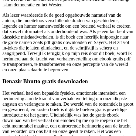
islam democratie en het Westen
Als lezer waardeerde ik de goed opgebouwde narratief van de
auteur, die moeiteloos verschillende draden van geschiedenis,
legende en humor samenweefde om een boeiend verhaal te creëren
dat zowel informatief als onderhoudend was. Als je een fan bent van
klassieke misdaadverhalen, is dit boek een heerlijk knipoogje naar
de grote namen zoals pdf gratis downloaden en Sayers. Het zit vol
in-jokes die je laten glimlachen, en de schrijfstijl is scherp en
aangrijpend. Terwijl ik terugkijk op mijn reis door dit boek, word ik
herinnerd aan de kracht van verhalenvertelling om ebook gratis pdf
te transporteren, te transformeren en onze perceptie van de wereld
en onze plaats daarin te beproeven.
Benazir Bhutto gratis downloaden
Het verhaal had een bepaalde fysieke, emotionele intensiteit, een
herinnering aan de kracht van verhalenvertelling om onze diepste
angsten en verlangens te raken. De wereld van de romantiek is groot
en gevarieerd, en kosten boek is digitale boeken gratis geweldige
introductie tot het genre. Uiteindelijk was het de gratis ebook
download van het verhaal om emoties bij me op te roepen die het
echt memorabel maakte, een ontroerende herinnering aan de kracht
van woorden om ons hart en onze geest te raken. Het was een