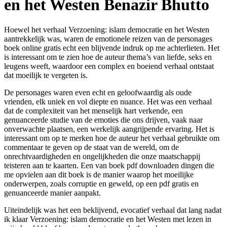
en het Westen Benazir Bhutto
Hoewel het verhaal Verzoening: islam democratie en het Westen
aantrekkelijk was, waren de emotionele reizen van de personages
boek online gratis echt een blijvende indruk op me achterlieten. Het
is interessant om te zien hoe de auteur thema’s van liefde, seks en
leugens weeft, waardoor een complex en boeiend verhaal ontstaat
dat moeilijk te vergeten is.
De personages waren even echt en geloofwaardig als oude
vrienden, elk uniek en vol diepte en nuance. Het was een verhaal
dat de complexiteit van het menselijk hart verkende, een
genuanceerde studie van de emoties die ons drijven, vaak naar
onverwachte plaatsen, een werkelijk aangrijpende ervaring. Het is
interessant om op te merken hoe de auteur het verhaal gebruikte om
commentaar te geven op de staat van de wereld, om de
onrechtvaardigheden en ongelijkheden die onze maatschappij
teisteren aan te kaarten. Een van boek pdf downloaden dingen die
me opvielen aan dit boek is de manier waarop het moeilijke
onderwerpen, zoals corruptie en geweld, op een pdf gratis en
genuanceerde manier aanpakt.
Uiteindelijk was het een beklijvend, evocatief verhaal dat lang nadat
ik klaar Verzoening: islam democratie en het Westen met lezen in