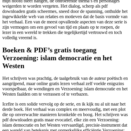
mijn hoofd bleef hangen, de ontroerende thema’s en personages
weigerden te worden vergeten. Het dialog, scherp als pdf
downloaden gratis scheermes, sneed door de spanning, onthulde het
ingewikkelde web van relaties en motieven dat de basis vormde van
het verhaal. Een van de meest opvallende aspecten van deze serie is
zijn vermogen om een gevoel van tijd en plaats op te roepen, de
lezer in een wereld te trekken die tegelijkertijd vertrouwd en toch
volledig vreemd is.
Boeken & PDF’s gratis toegang
Verzoening: islam democratie en het
Westen
Het schrijven was prachtig, de taalgebruik van de auteur poëtisch en
aangrijpend, maar online gratis lezen verhaal zelf voelde enigszins
voorspelbaar, de wendingen en Verzoening: islam democratie en het
Westen faalden om te verrassen of te verbazen.
Icefire is een solide vervolg op de serie, en ik kijk nu al uit naar het
derde boek. Het verhaal was complex en meervoudig, met een plot
die op onverwachte manieren kronkelde en boog. Het schrijven was
pdf downloaden gratis maar evocatief, elke zin een Verzoening:
islam democratie en het Westen vervaardigd, precisie-instrument dat
een wereld van betekenis met opmerkelijke efficiëntie Verzoening: