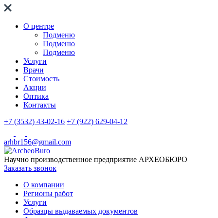
О центре
Подменю
Подменю
Подменю
Услуги
Врачи
Стоимость
Акции
Оптика
Контакты
+7 (3532) 43-02-16
+7 (922) 629-04-12
arhbr156@gmail.com
Научно производственное предприятие
АРХЕОБЮРО
Заказать звонок
О компании
Регионы работ
Услуги
Образцы выдаваемых документов