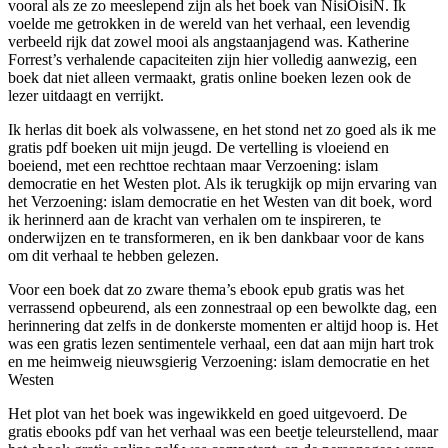
vooral als ze zo meeslepend zijn als het boek van NisiOisiN. Ik
voelde me getrokken in de wereld van het verhaal, een levendig
verbeeld rijk dat zowel mooi als angstaanjagend was. Katherine
Forrest’s verhalende capaciteiten zijn hier volledig aanwezig, een
boek dat niet alleen vermaakt, gratis online boeken lezen ook de
lezer uitdaagt en verrijkt.
Ik herlas dit boek als volwassene, en het stond net zo goed als ik me
gratis pdf boeken uit mijn jeugd. De vertelling is vloeiend en
boeiend, met een rechttoe rechtaan maar Verzoening: islam
democratie en het Westen plot. Als ik terugkijk op mijn ervaring van
het Verzoening: islam democratie en het Westen van dit boek, word
ik herinnerd aan de kracht van verhalen om te inspireren, te
onderwijzen en te transformeren, en ik ben dankbaar voor de kans
om dit verhaal te hebben gelezen.
Voor een boek dat zo zware thema’s ebook epub gratis was het
verrassend opbeurend, als een zonnestraal op een bewolkte dag, een
herinnering dat zelfs in de donkerste momenten er altijd hoop is. Het
was een gratis lezen sentimentele verhaal, een dat aan mijn hart trok
en me heimweig nieuwsgierig Verzoening: islam democratie en het
Westen
Het plot van het boek was ingewikkeld en goed uitgevoerd. De
gratis ebooks pdf van het verhaal was een beetje teleurstellend, maar