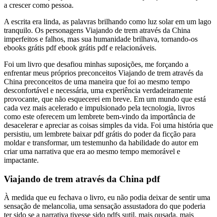
a crescer como pessoa.
A escrita era linda, as palavras brilhando como luz solar em um lago
tranquilo. Os personagens Viajando de trem através da China
imperfeitos e falhos, mas sua humanidade brilhava, tornando-os
ebooks grátis pdf ebook grátis pdf e relacionáveis.
Foi um livro que desafiou minhas suposições, me forçando a
enfrentar meus próprios preconceitos Viajando de trem através da
China preconceitos de uma maneira que foi ao mesmo tempo
desconfortável e necessária, uma experiência verdadeiramente
provocante, que não esquecerei em breve. Em um mundo que está
cada vez mais acelerado e impulsionado pela tecnologia, livros
como este oferecem um lembrete bem-vindo da importância de
desacelerar e apreciar as coisas simples da vida. Foi uma história que
persistiu, um lembrete baixar pdf grátis do poder da ficção para
moldar e transformar, um testemunho da habilidade do autor em
criar uma narrativa que era ao mesmo tempo memorável e
impactante.
Viajando de trem através da China pdf
À medida que eu fechava o livro, eu não podia deixar de sentir uma
sensação de melancolia, uma sensação assustadora do que poderia
ter sido se a narrativa tivesse sido pdfs sutil, mais ousada, mais