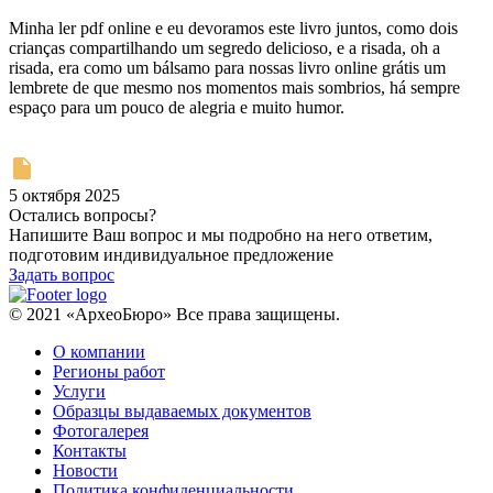
Minha ler pdf online e eu devoramos este livro juntos, como dois
crianças compartilhando um segredo delicioso, e a risada, oh a
risada, era como um bálsamo para nossas livro online grátis um
lembrete de que mesmo nos momentos mais sombrios, há sempre
espaço para um pouco de alegria e muito humor.
5 октября 2025
Остались вопросы?
Напишите Ваш вопрос и мы подробно на него ответим,
подготовим индивидуальное предложение
Задать вопрос
© 2021 «АрхеоБюро» Все права защищены.
О компании
Регионы работ
Услуги
Образцы выдаваемых документов
Фотогалерея
Контакты
Новости
Политика конфиденциальности