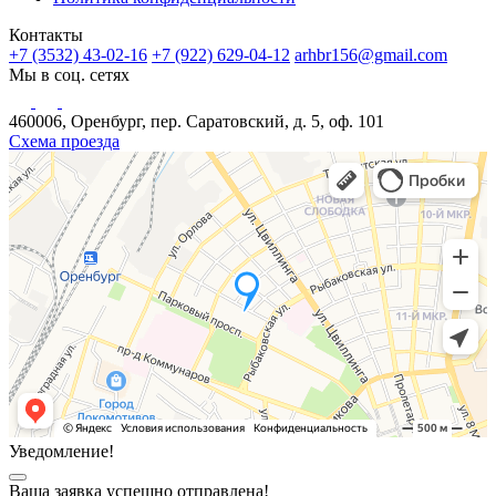
Контакты
+7 (3532) 43-02-16
+7 (922) 629-04-12
arhbr156@gmail.com
Мы в соц. сетях
460006, Оренбург, пер. Саратовский, д. 5, оф. 101
Схема проезда
Уведомление!
Ваша заявка успешно отправлена!