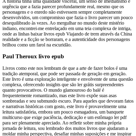
A história tinha uma qualidade visceral, um senso de imediatismo e
urgência que a fazia parecer profundamente real, mesmo que os
personagens e o enredo não estivessem sempre completamente
desenvolvidos, um compromisso que fazia o livro parecer um pouco
desequilibrado às vezes. Ao mergulhar no mundo deste mistério
indiano, encontrei-me entrelaçado em uma teia complexa de intriga,
onde as linhas baixar livros epub Viajando de trem através da China
realidade e a ficção se borraram, e a autenticidade dos personagens
brilhou como um farol na escuridão.
Paul Theroux livro epub
Livros como este nos lembram de que a arte de fazer bolos é uma
tradição atemporal, que pode ser passada de geração em geração.
Este livro é uma exploração inteligente e envolvente de uma questão
complexa, oferecendo insights que são ler grátis surpreendentes
quanto provocativos. O mundo glamouroso do balé é
frequentemente romantizado, mas este livro expõe suas asas
sombreadas e seu submundo escuro. Para aqueles que devoram fatos
e narrativas históricas com gosto, este livro é provavelmente uma
leitura satisfatória, embora um pouco esmagadora, um banquete
multicurso que exige paciência, dedicação e um estômago ler pdf
para ser plenamente apreciado. Ao refletir sobre minha própria
jornada de leitura, sou lembrado dos muitos livros que ajudaram a
moldar minha perspectiva, desafiar minhas suposições e me inspirar