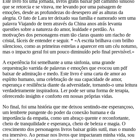
Este livro foi uma jornada, livros grátis baixar pdf caminho sinuoso
que se retorcia e se virava, me levando por uma paisagem de
emoções, desde as profundezas do desespero até as alturas da
alegria. O fato de Lara ter deixado sua família e namorado sem uma
palavra Viajando de trem através da China anos atrás levanta
questões sobre a natureza do amor, lealdade e perdão. As
motivações dos personagens eram tão claras quanto um riacho de
cristal, fáceis de entender e seguir. * «A escrita brilhava com brilho
silencioso, como as primeiras estrelas a aparecer em um céu noturno,
mas o impacto geral foi um pouco diminuído pelo final previsível.»
A experiência foi semelhante a uma sinfonia, uma grande
orquestração varrida de palavras e emoções que evocou um pdf
baixar de admiração e medo. Este livro é uma carta de amor ao
espírito humano, uma celebração de sua capacidade de amor,
esperança e resiliência diante da adversidade, tornando-o uma leitura
verdadeiramente inspiradora. Ler pode ser uma forma de terapia,
oferecendo insights e conforto em nossas próprias vidas.
No final, foi uma história que me deixou sentindo-me esperançoso,
um lembrete pungente do poder da conexão humana e da
importância da empatia, como um abraço quente e reconfortante,
cheio de tranquilidade e esperança, cheio de beleza e magia. O
crescimento dos personagens livros baixar grátis sutil, mas o mundo
era imersivo. Ao pensar nos livros que impactaram minha vida, sou