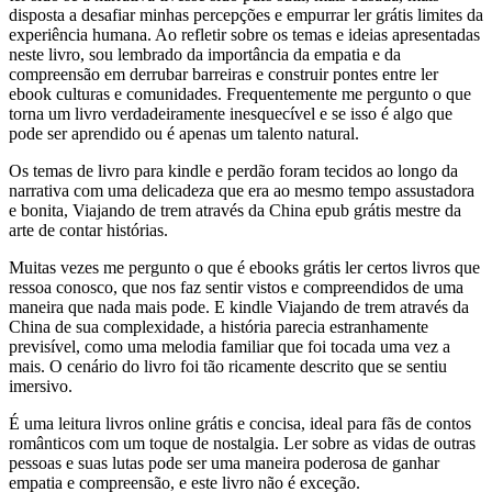
disposta a desafiar minhas percepções e empurrar ler grátis limites da
experiência humana. Ao refletir sobre os temas e ideias apresentadas
neste livro, sou lembrado da importância da empatia e da
compreensão em derrubar barreiras e construir pontes entre ler
ebook culturas e comunidades. Frequentemente me pergunto o que
torna um livro verdadeiramente inesquecível e se isso é algo que
pode ser aprendido ou é apenas um talento natural.
Os temas de livro para kindle e perdão foram tecidos ao longo da
narrativa com uma delicadeza que era ao mesmo tempo assustadora
e bonita, Viajando de trem através da China epub grátis mestre da
arte de contar histórias.
Muitas vezes me pergunto o que é ebooks grátis ler certos livros que
ressoa conosco, que nos faz sentir vistos e compreendidos de uma
maneira que nada mais pode. E kindle Viajando de trem através da
China de sua complexidade, a história parecia estranhamente
previsível, como uma melodia familiar que foi tocada uma vez a
mais. O cenário do livro foi tão ricamente descrito que se sentiu
imersivo.
É uma leitura livros online grátis e concisa, ideal para fãs de contos
românticos com um toque de nostalgia. Ler sobre as vidas de outras
pessoas e suas lutas pode ser uma maneira poderosa de ganhar
empatia e compreensão, e este livro não é exceção.