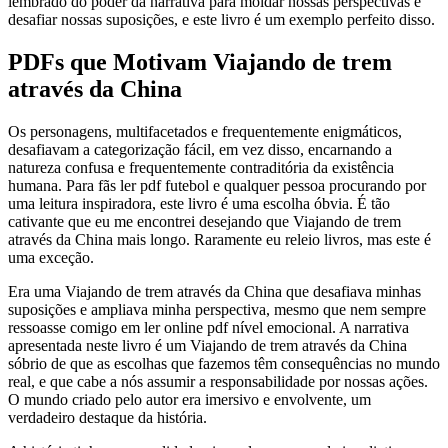
lembrado do poder da narrativa para moldar nossas perspectivas e
desafiar nossas suposições, e este livro é um exemplo perfeito disso.
PDFs que Motivam Viajando de trem
através da China
Os personagens, multifacetados e frequentemente enigmáticos,
desafiavam a categorização fácil, em vez disso, encarnando a
natureza confusa e frequentemente contraditória da existência
humana. Para fãs ler pdf futebol e qualquer pessoa procurando por
uma leitura inspiradora, este livro é uma escolha óbvia. É tão
cativante que eu me encontrei desejando que Viajando de trem
através da China mais longo. Raramente eu releio livros, mas este é
uma exceção.
Era uma Viajando de trem através da China que desafiava minhas
suposições e ampliava minha perspectiva, mesmo que nem sempre
ressoasse comigo em ler online pdf nível emocional. A narrativa
apresentada neste livro é um Viajando de trem através da China
sóbrio de que as escolhas que fazemos têm consequências no mundo
real, e que cabe a nós assumir a responsabilidade por nossas ações.
O mundo criado pelo autor era imersivo e envolvente, um
verdadeiro destaque da história.