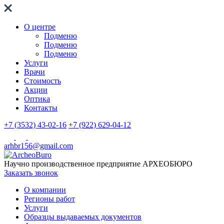
О центре
Подменю
Подменю
Подменю
Услуги
Врачи
Стоимость
Акции
Оптика
Контакты
+7 (3532) 43-02-16
+7 (922) 629-04-12
arhbr156@gmail.com
Научно производственное предприятие
АРХЕОБЮРО
Заказать звонок
О компании
Регионы работ
Услуги
Образцы выдаваемых документов