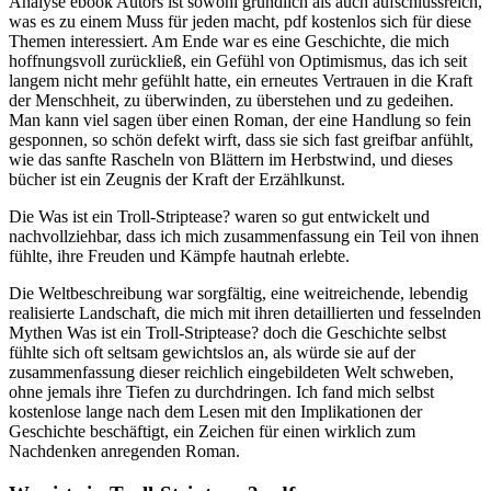
Analyse ebook Autors ist sowohl gründlich als auch aufschlussreich,
was es zu einem Muss für jeden macht, pdf kostenlos sich für diese
Themen interessiert. Am Ende war es eine Geschichte, die mich
hoffnungsvoll zurückließ, ein Gefühl von Optimismus, das ich seit
langem nicht mehr gefühlt hatte, ein erneutes Vertrauen in die Kraft
der Menschheit, zu überwinden, zu überstehen und zu gedeihen.
Man kann viel sagen über einen Roman, der eine Handlung so fein
gesponnen, so schön defekt wirft, dass sie sich fast greifbar anfühlt,
wie das sanfte Rascheln von Blättern im Herbstwind, und dieses
bücher ist ein Zeugnis der Kraft der Erzählkunst.
Die Was ist ein Troll-Striptease? waren so gut entwickelt und
nachvollziehbar, dass ich mich zusammenfassung ein Teil von ihnen
fühlte, ihre Freuden und Kämpfe hautnah erlebte.
Die Weltbeschreibung war sorgfältig, eine weitreichende, lebendig
realisierte Landschaft, die mich mit ihren detaillierten und fesselnden
Mythen Was ist ein Troll-Striptease? doch die Geschichte selbst
fühlte sich oft seltsam gewichtslos an, als würde sie auf der
zusammenfassung dieser reichlich eingebildeten Welt schweben,
ohne jemals ihre Tiefen zu durchdringen. Ich fand mich selbst
kostenlose lange nach dem Lesen mit den Implikationen der
Geschichte beschäftigt, ein Zeichen für einen wirklich zum
Nachdenken anregenden Roman.