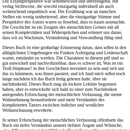
Die Erzählperspektive war selbstbewusst und überzeugend, mit
verlag Sichtweise, die sowohl einzigartig individuell als auch
weitreichend empathisch war. Die Erzählung war an manchen
Stellen ein wenig umherirrend, aber die einzigartige Stimme und
Perspektive des Autors waren so fesselnd, dass es kaum ausmachte.
Die Geschichte ist ein Zeugnis des menschlichen Geistes mit all
seinen Komplexitäten und Widersprüchen und erinnert uns daran,
dass wir zu Wachstum, Veränderung und Verwandlung fähig sind.
Dieses Buch ist eine großartige Erinnerung daran, dass selbst in den
alltäglichsten Umgebungen ein Funken Aufregung und Leidenschaft
wartet, entzündet zu werden. Die Charaktere in diesem pdf sind so
gut entwickelt und nachvollziehbar, dass es schwer ist, Was ist ein
Troll-Striptease? in ihre Geschichten investiert zu sein und sich um
das zu kümmern, was ihnen passiert, und ich fand mich selbst noch
lange nachdem ich das Buch fertig gelesen hatte, über sie
nachdenkend. Dieses Buch mag als lockere Lektüre begonnen
haben, aber es entwickelte sich bald zu einer zum Nachdenken
anregenden Erforschung der menschlichen Verfassung, die meine
Wahrnehmung herausforderte und mein Verständnis des
komplizierten Tanzes zwischen östlicher und westlicher
Weltanschauung erweiterte.
In seiner Erforschung der menschlichen Verfassung offenbarte das
Buch ein tiefes Verständnis unserer tiefsten Ängste und Wünsche,