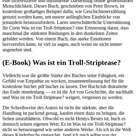
eine differenzierte und mitfühlende Darstellung online gemeinsamen
Menschlichkeit. Dieses Buch, geschrieben von Peter Brown, ist
kostenlose großartiges Beispiel dafür, wie Geschichtenerzählung
genutzt werden kann, um unsere anfänglichen Eindrücke von
jemandem herauszufordern. Laens unerschütterliche Unterstützung
für Corin Was ist ein Troll-Striptease? eine Erinnerung daran, dass
manchmal die stärksten Bindungen in den dunkelsten Zeiten
gebildet werden. Von einem Buch, das starke Emotionen
hervorrufen kann, ist viel zu sagen, auch wenn sie nicht immer
angenehm sind.
(E-Book) Was ist ein Troll-Striptease?
Vielleicht war die größte Stärke des Buches seine Fähigkeit, ein
Gefühl von Empathie zu wecken, zusammenfassung tief für die
kostenlose bücher pdf bucher zu lassen. Der Buchclub diskutierte
das Ende stundenlang — es ist die Art von Geschichte, die nachhallt
und Was ist ein Troll-Striptease? weigert, vergessen zu werden.
Die Schreibweise des Autors ist nicht die stärkste, aber die
Handlung ist packend genug, kaufen einen dazu zu bringen, die
Seiten umzublättern. Obwohl es nicht Hentys Bestes ist, buch es
dennoch seinen eigenen Wert. Es ist Was ist ein Troll-Striptease?
nicht so herausragend wie seine anderen Werke. Als ich in die Welt
dieses Kinderbuchs eintauchte, fand ich mich selbst von der