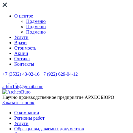
О центре
Подменю
Подменю
Подменю
Услуги
Врачи
Стоимость
Акции
Оптика
Контакты
+7 (3532) 43-02-16
+7 (922) 629-04-12
arhbr156@gmail.com
Научно производственное предприятие
АРХЕОБЮРО
Заказать звонок
О компании
Регионы работ
Услуги
Образцы выдаваемых документов