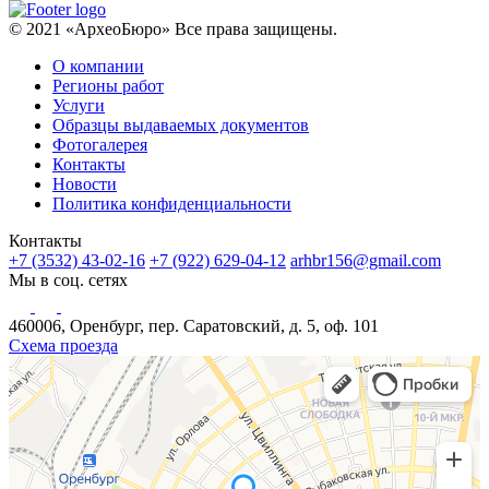
© 2021 «АрхеоБюро» Все права защищены.
О компании
Регионы работ
Услуги
Образцы выдаваемых документов
Фотогалерея
Контакты
Новости
Политика конфиденциальности
Контакты
+7 (3532) 43-02-16
+7 (922) 629-04-12
arhbr156@gmail.com
Мы в соц. сетях
460006, Оренбург, пер. Саратовский, д. 5, оф. 101
Схема проезда