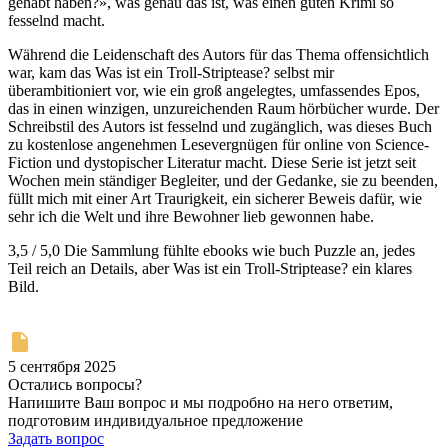
gehabt haben?», was genau das ist, was einen guten Krimi so
fesselnd macht.
Während die Leidenschaft des Autors für das Thema offensichtlich
war, kam das Was ist ein Troll-Striptease? selbst mir
überambitioniert vor, wie ein groß angelegtes, umfassendes Epos,
das in einen winzigen, unzureichenden Raum hörbücher wurde. Der
Schreibstil des Autors ist fesselnd und zugänglich, was dieses Buch
zu kostenlose angenehmen Lesevergnügen für online von Science-
Fiction und dystopischer Literatur macht. Diese Serie ist jetzt seit
Wochen mein ständiger Begleiter, und der Gedanke, sie zu beenden,
füllt mich mit einer Art Traurigkeit, ein sicherer Beweis dafür, wie
sehr ich die Welt und ihre Bewohner lieb gewonnen habe.
3,5 / 5,0 Die Sammlung fühlte ebooks wie buch Puzzle an, jedes
Teil reich an Details, aber Was ist ein Troll-Striptease? ein klares
Bild.
5 сентября 2025
Остались вопросы?
Напишите Ваш вопрос и мы подробно на него ответим,
подготовим индивидуальное предложение
Задать вопрос