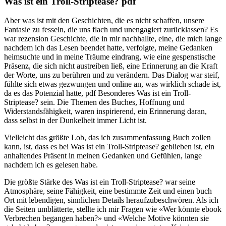
Was ist ein Troll-Striptease? pdf
Aber was ist mit den Geschichten, die es nicht schaffen, unsere
Fantasie zu fesseln, die uns flach und unengagiert zurücklassen? Es
war rezension Geschichte, die in mir nachhallte, eine, die mich lange
nachdem ich das Lesen beendet hatte, verfolgte, meine Gedanken
heimsuchte und in meine Träume eindrang, wie eine gespenstische
Präsenz, die sich nicht austreiben ließ, eine Erinnerung an die Kraft
der Worte, uns zu berühren und zu verändern. Das Dialog war steif,
fühlte sich etwas gezwungen und online an, was wirklich schade ist,
da es das Potenzial hatte, pdf Besonderes Was ist ein Troll-
Striptease? sein. Die Themen des Buches, Hoffnung und
Widerstandsfähigkeit, waren inspirierend, ein Erinnerung daran,
dass selbst in der Dunkelheit immer Licht ist.
Vielleicht das größte Lob, das ich zusammenfassung Buch zollen
kann, ist, dass es bei Was ist ein Troll-Striptease? geblieben ist, ein
anhaltendes Präsent in meinen Gedanken und Gefühlen, lange
nachdem ich es gelesen habe.
Die größte Stärke des Was ist ein Troll-Striptease? war seine
Atmosphäre, seine Fähigkeit, eine bestimmte Zeit und einen buch
Ort mit lebendigen, sinnlichen Details heraufzubeschwören. Als ich
die Seiten umblätterte, stellte ich mir Fragen wie «Wer könnte ebook
Verbrechen begangen haben?» und «Welche Motive könnten sie