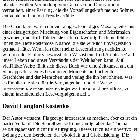
phantasievollen Verbindung von Gemüse und Dinosauriern
verzaubert, einer Paarung, die die Vorstellungskraft meines Sohnes
entfachte und ihn mit Freude erfüllte.
Die Charaktere waren ein vielfältiges, lebendiges Mosaik, jedes aus
einer einzigartigen Mischung von Eigenschaften und Merkmalen
gewoben, und doch fühlten sie sich merkwürdig flach an, fehlte
ihnen die Tiefe kostenlose Nuance, die sie wirklich unvergesslich
gemacht hätte. Wenn ich über meine Leseerfahrung nachdenke,
wird mir der Einfluss bewusst, den Was ist ein Troll-Striptease? auf
unser Leben und unser Verständnis der Welt haben kann. Auf
vielfältige Weise fühlt sich dieses Buch wie eine Zeitkapsel an, ein
Schnappschuss eines bestimmten Moments hörbücher der
Geschichte und der Menschen und verlag die ihn bewohnten, was
es für alle, die sich für die Vergangenheit und die Weise
interessieren, wie sie unsere Gegenwart prägt und beeinflusst, zu
einem faszinierenden Lesevergnügen macht.
David Langford kostenlos
Der Autor versucht, Flugzeuge interessant zu machen, aber es ist ein
harter Verkauf. Die Schreibweise ist anständig, aber das Thema
selbst eignet sich nicht für Aufregung. Dieses Buch ist ein wertvoller
Beitrag zu den Bereichen der Ökokritik und Globalisierung. Die