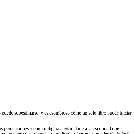
no puede subestimarse, y es asombroso cómo un solo libro puede iniciar
tus percepciones y epub obligará a enfrentarte a la oscuridad que
isma, una cosa desordenada, complicada y hermosa que desafía la fácil