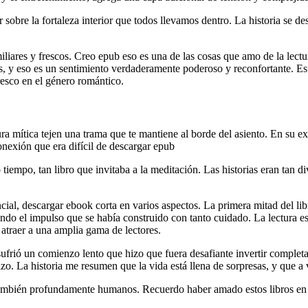
 sobre la fortaleza interior que todos llevamos dentro. La historia se de
miliares y frescos. Creo epub eso es una de las cosas que amo de la lectu
 y eso es un sentimiento verdaderamente poderoso y reconfortante. Este
resco en el género romántico.
a mítica tejen una trama que te mantiene al borde del asiento. En su ex
nexión que era difícil de descargar epub
o tiempo, tan libro que invitaba a la meditación. Las historias eran tan
tencial, descargar ebook corta en varios aspectos. La primera mitad del 
diendo el impulso que se había construido con tanto cuidado. La lectura 
 atraer a una amplia gama de lectores.
ufrió un comienzo lento que hizo que fuera desafiante invertir complet
. La historia me resumen que la vida está llena de sorpresas, y que a 
también profundamente humanos. Recuerdo haber amado estos libros en la 