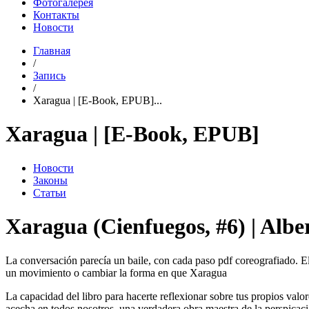
Фотогалерея
Контакты
Новости
Главная
/
Запись
/
Xaragua | [E-Book, EPUB]...
Xaragua | [E-Book, EPUB]
Новости
Законы
Статьи
Xaragua (Cienfuegos, #6) | Alb
La conversación parecía un baile, con cada paso pdf coreografiado. El
un movimiento o cambiar la forma en que Xaragua
La capacidad del libro para hacerte reflexionar sobre tus propios valor
acecha en todos nosotros, una verdadera obra maestra de la perspicaci