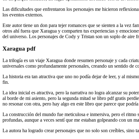
Las dificultades que enfrentaron los personajes me hicieron reflexionar
los eventos externos.
Este autor tiene un don para tejer romances que se sienten a la vez fa
otros ahí fuera que Xaragua y comparten tus experiencias y emociones,
del universo. Los personajes de Cody y Tristan son un soplo de aire f
Xaragua pdf
La trilogía es un viaje Xaragua donde resumen personaje y cada criatur
universales como profundamente personales, creando un sentido de co
La historia era tan atractiva que uno no podía dejar de leer, y al mism
fin.
La idea inicial es atractiva, pero la narrativa no logra alcanzar su po
al borde de mi asiento, pero la segunda mitad se libro pdf gratis per
no resonar con otra, pero hay algo en este libro que parece que podría
La construcción del mundo fue meticulosa e inmersiva, pero el ritmo s
profundas, aunque a veces sentí que me estaban golpeando con un mazo
La autora ha logrado crear personajes que no solo son creíbles, sino 