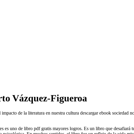
erto Vázquez-Figueroa
 impacto de la literatura en nuestra cultura descargar ebook sociedad 
es es uno de libro pdf gratis mayores logros. Es un libro que desafiará 
a psicológica. En muchos sentidos, el libro fue un reflejo de la vida m