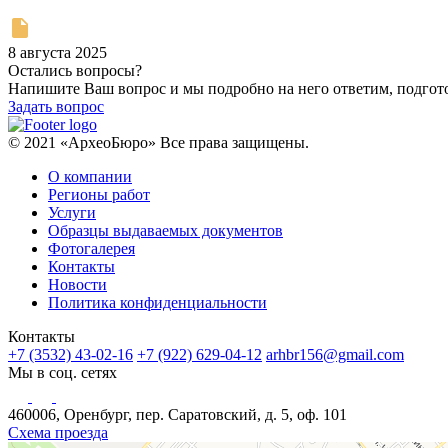
8 августа 2025
Остались вопросы?
Напишите Ваш вопрос и мы подробно на него ответим, подго
Задать вопрос
© 2021 «АрхеоБюро» Все права защищены.
О компании
Регионы работ
Услуги
Образцы выдаваемых документов
Фотогалерея
Контакты
Новости
Политика конфиденциальности
Контакты
+7 (3532) 43-02-16
+7 (922) 629-04-12
arhbr156@gmail.com
Мы в соц. сетях
460006, Оренбург, пер. Саратовский, д. 5, оф. 101
Схема проезда