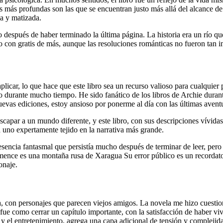
 más profundas son las que se encuentran justo más allá del alcance de l
a y matizada.
después de haber terminado la última página. La historia era un río qu
o con gratis de más, aunque las resoluciones románticas no fueron tan 
 aplicar, lo que hace que este libro sea un recurso valioso para cualquie
o durante mucho tiempo. He sido fanático de los libros de Archie durant
evas ediciones, estoy ansioso por ponerme al día con las últimas avent
apar a un mundo diferente, y este libro, con sus descripciones vívidas y
 uno expertamente tejido en la narrativa más grande.
resencia fantasmal que persistía mucho después de terminar de leer, pero
mence es una montaña rusa de Xaragua Su error público es un recordato
onaje.
a, con personajes que parecen viejos amigos. La novela me hizo cuestion
o fue como cerrar un capítulo importante, con la satisfacción de haber vi
y el entretenimiento, agrega una capa adicional de tensión y complejidad