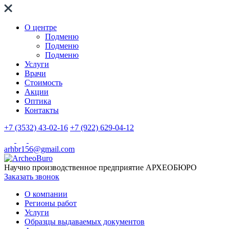
О центре
Подменю
Подменю
Подменю
Услуги
Врачи
Стоимость
Акции
Оптика
Контакты
+7 (3532) 43-02-16
+7 (922) 629-04-12
arhbr156@gmail.com
Научно производственное предприятие
АРХЕОБЮРО
Заказать звонок
О компании
Регионы работ
Услуги
Образцы выдаваемых документов