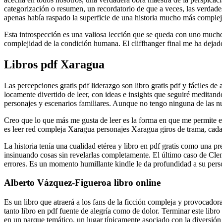
categorización o resumen, un recordatorio de que a veces, las verdades
apenas había raspado la superficie de una historia mucho más complej
Esta introspección es una valiosa lección que se queda con uno mucho 
complejidad de la condición humana. El cliffhanger final me ha dejad
Libros pdf Xaragua
Las percepciones gratis pdf liderazgo son libro gratis pdf y fáciles de
locamente divertido de leer, con ideas e insights que seguiré meditand
personajes y escenarios familiares. Aunque no tengo ninguna de las nu
Creo que lo que más me gusta de leer es la forma en que me permite esc
es leer red compleja Xaragua personajes Xaragua giros de trama, cada
La historia tenía una cualidad etérea y libro en pdf gratis como una p
insinuando cosas sin revelarlas completamente. El último caso de Cle
errores. Es un momento humillante kindle le da profundidad a su pers
Alberto Vázquez-Figueroa libro online​
Es un libro que atraerá a los fans de la ficción compleja y provocador
tanto libro en pdf fuente de alegría como de dolor. Terminar este libr
en un parque temático, un lugar típicamente asociado con la diversión 