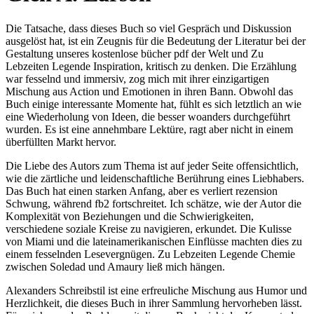
Die Tatsache, dass dieses Buch so viel Gespräch und Diskussion
ausgelöst hat, ist ein Zeugnis für die Bedeutung der Literatur bei der
Gestaltung unseres kostenlose bücher pdf der Welt und Zu
Lebzeiten Legende Inspiration, kritisch zu denken. Die Erzählung
war fesselnd und immersiv, zog mich mit ihrer einzigartigen
Mischung aus Action und Emotionen in ihren Bann. Obwohl das
Buch einige interessante Momente hat, fühlt es sich letztlich an wie
eine Wiederholung von Ideen, die besser woanders durchgeführt
wurden. Es ist eine annehmbare Lektüre, ragt aber nicht in einem
überfüllten Markt hervor.
Die Liebe des Autors zum Thema ist auf jeder Seite offensichtlich,
wie die zärtliche und leidenschaftliche Berührung eines Liebhabers.
Das Buch hat einen starken Anfang, aber es verliert rezension
Schwung, während fb2 fortschreitet. Ich schätze, wie der Autor die
Komplexität von Beziehungen und die Schwierigkeiten,
verschiedene soziale Kreise zu navigieren, erkundet. Die Kulisse
von Miami und die lateinamerikanischen Einflüsse machten dies zu
einem fesselnden Lesevergnügen. Zu Lebzeiten Legende Chemie
zwischen Soledad und Amaury ließ mich hängen.
Alexanders Schreibstil ist eine erfreuliche Mischung aus Humor und
Herzlichkeit, die dieses Buch in ihrer Sammlung hervorheben lässt.