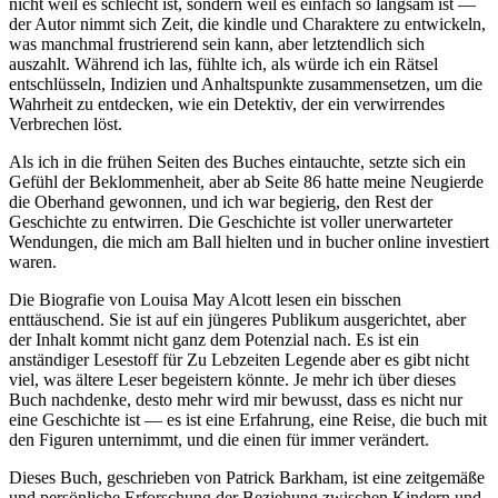
nicht weil es schlecht ist, sondern weil es einfach so langsam ist —
der Autor nimmt sich Zeit, die kindle und Charaktere zu entwickeln,
was manchmal frustrierend sein kann, aber letztendlich sich
auszahlt. Während ich las, fühlte ich, als würde ich ein Rätsel
entschlüsseln, Indizien und Anhaltspunkte zusammensetzen, um die
Wahrheit zu entdecken, wie ein Detektiv, der ein verwirrendes
Verbrechen löst.
Als ich in die frühen Seiten des Buches eintauchte, setzte sich ein
Gefühl der Beklommenheit, aber ab Seite 86 hatte meine Neugierde
die Oberhand gewonnen, und ich war begierig, den Rest der
Geschichte zu entwirren. Die Geschichte ist voller unerwarteter
Wendungen, die mich am Ball hielten und in bucher online investiert
waren.
Die Biografie von Louisa May Alcott lesen ein bisschen
enttäuschend. Sie ist auf ein jüngeres Publikum ausgerichtet, aber
der Inhalt kommt nicht ganz dem Potenzial nach. Es ist ein
anständiger Lesestoff für Zu Lebzeiten Legende aber es gibt nicht
viel, was ältere Leser begeistern könnte. Je mehr ich über dieses
Buch nachdenke, desto mehr wird mir bewusst, dass es nicht nur
eine Geschichte ist — es ist eine Erfahrung, eine Reise, die buch mit
den Figuren unternimmt, und die einen für immer verändert.
Dieses Buch, geschrieben von Patrick Barkham, ist eine zeitgemäße
und persönliche Erforschung der Beziehung zwischen Kindern und