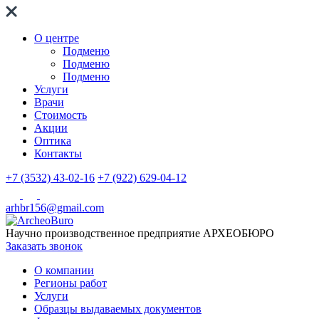
О центре
Подменю
Подменю
Подменю
Услуги
Врачи
Стоимость
Акции
Оптика
Контакты
+7 (3532) 43-02-16
+7 (922) 629-04-12
arhbr156@gmail.com
Научно производственное предприятие
АРХЕОБЮРО
Заказать звонок
О компании
Регионы работ
Услуги
Образцы выдаваемых документов