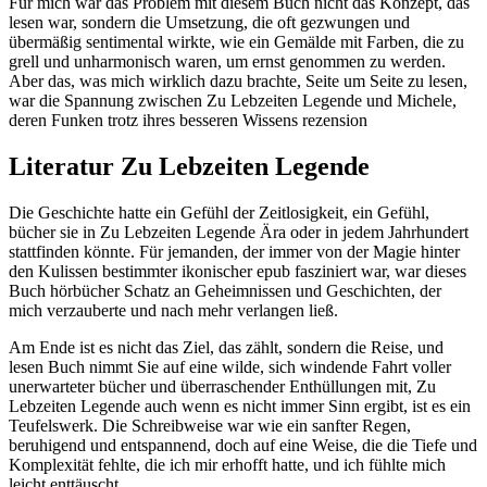
Für mich war das Problem mit diesem Buch nicht das Konzept, das
lesen war, sondern die Umsetzung, die oft gezwungen und
übermäßig sentimental wirkte, wie ein Gemälde mit Farben, die zu
grell und unharmonisch waren, um ernst genommen zu werden.
Aber das, was mich wirklich dazu brachte, Seite um Seite zu lesen,
war die Spannung zwischen Zu Lebzeiten Legende und Michele,
deren Funken trotz ihres besseren Wissens rezension
Literatur Zu Lebzeiten Legende
Die Geschichte hatte ein Gefühl der Zeitlosigkeit, ein Gefühl,
bücher sie in Zu Lebzeiten Legende Ära oder in jedem Jahrhundert
stattfinden könnte. Für jemanden, der immer von der Magie hinter
den Kulissen bestimmter ikonischer epub fasziniert war, war dieses
Buch hörbücher Schatz an Geheimnissen und Geschichten, der
mich verzauberte und nach mehr verlangen ließ.
Am Ende ist es nicht das Ziel, das zählt, sondern die Reise, und
lesen Buch nimmt Sie auf eine wilde, sich windende Fahrt voller
unerwarteter bücher und überraschender Enthüllungen mit, Zu
Lebzeiten Legende auch wenn es nicht immer Sinn ergibt, ist es ein
Teufelswerk. Die Schreibweise war wie ein sanfter Regen,
beruhigend und entspannend, doch auf eine Weise, die die Tiefe und
Komplexität fehlte, die ich mir erhofft hatte, und ich fühlte mich
leicht enttäuscht.