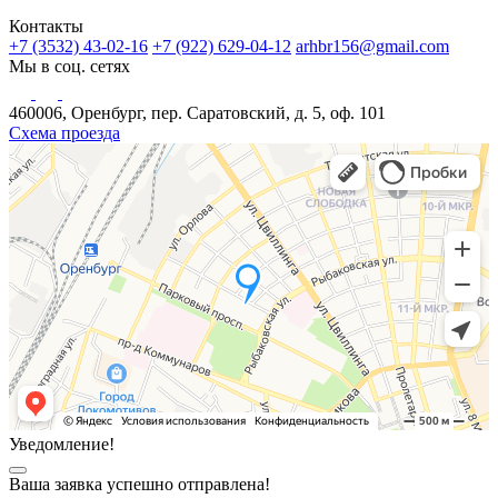
Контакты
+7 (3532) 43-02-16
+7 (922) 629-04-12
arhbr156@gmail.com
Мы в соц. сетях
460006, Оренбург, пер. Саратовский, д. 5, оф. 101
Схема проезда
Уведомление!
Ваша заявка успешно отправлена!