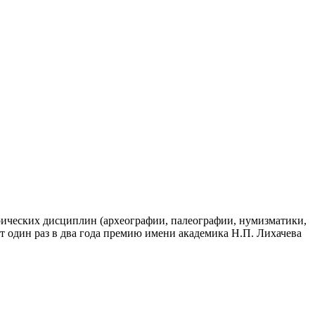
рических дисциплин (археографии, палеографии, нумизматики,
т один раз в два года премию имени академика Н.П. Лихачева